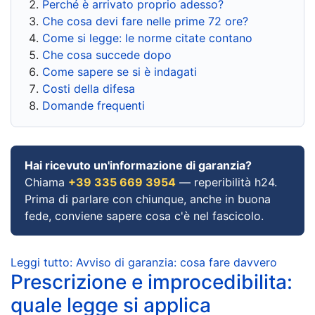
Perché è arrivato proprio adesso?
Che cosa devi fare nelle prime 72 ore?
Come si legge: le norme citate contano
Che cosa succede dopo
Come sapere se si è indagati
Costi della difesa
Domande frequenti
Hai ricevuto un'informazione di garanzia?
Chiama
+39 335 669 3954
— reperibilità h24.
Prima di parlare con chiunque, anche in buona
fede, conviene sapere cosa c'è nel fascicolo.
Leggi tutto: Avviso di garanzia: cosa fare davvero
Prescrizione e improcedibilita:
quale legge si applica