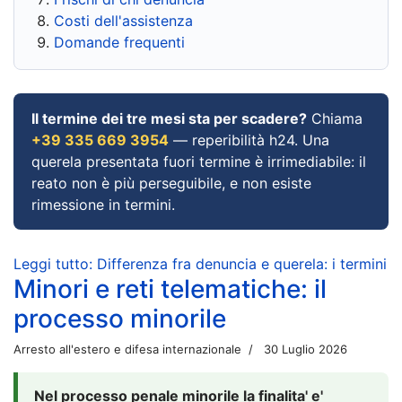
Costi dell'assistenza
Domande frequenti
Il termine dei tre mesi sta per scadere?
Chiama
+39 335 669 3954
— reperibilità h24. Una
querela presentata fuori termine è irrimediabile: il
reato non è più perseguibile, e non esiste
rimessione in termini.
Leggi tutto: Differenza fra denuncia e querela: i termini
Minori e reti telematiche: il
processo minorile
Arresto all'estero e difesa internazionale
30 Luglio 2026
Nel processo penale minorile la finalita' e'