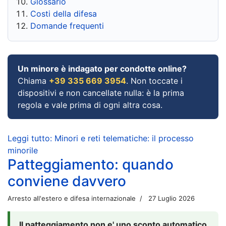
Glossario
Costi della difesa
Domande frequenti
Un minore è indagato per condotte online?
Chiama
+39 335 669 3954
. Non toccate i
dispositivi e non cancellate nulla: è la prima
regola e vale prima di ogni altra cosa.
Leggi tutto: Minori e reti telematiche: il processo
minorile
Patteggiamento: quando
conviene davvero
Arresto all'estero e difesa internazionale
27 Luglio 2026
Il patteggiamento non e' uno sconto automatico