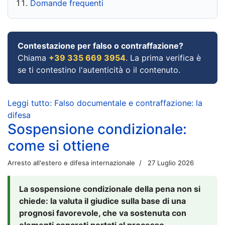
Domande frequenti
Contestazione per falso o contraffazione?
Chiama
+39 335 669 3954
. La prima verifica è
se ti contestino l'autenticità o il contenuto.
Leggi tutto: Falso documentale e contraffazione: la
difesa
Sospensione condizionale:
come si ottiene
Arresto all'estero e difesa internazionale
27 Luglio 2026
La sospensione condizionale della pena non si
chiede: la valuta il giudice sulla base di una
prognosi favorevole, che va sostenuta con
elementi concreti portati al processo.