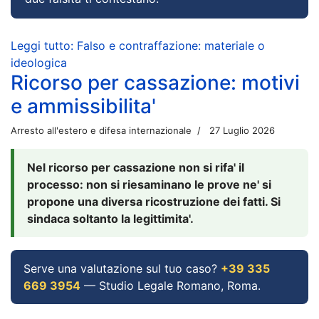
Leggi tutto: Falso e contraffazione: materiale o
ideologica
Ricorso per cassazione: motivi
e ammissibilita'
Arresto all'estero e difesa internazionale
27 Luglio 2026
Nel ricorso per cassazione non si rifa' il
processo: non si riesaminano le prove ne' si
propone una diversa ricostruzione dei fatti. Si
sindaca soltanto la legittimita'.
Serve una valutazione sul tuo caso?
+39 335
669 3954
— Studio Legale Romano, Roma.