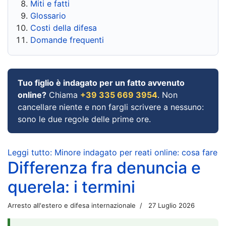
Miti e fatti
Glossario
Costi della difesa
Domande frequenti
Tuo figlio è indagato per un fatto avvenuto
online?
Chiama
+39 335 669 3954
. Non
cancellare niente e non fargli scrivere a nessuno:
sono le due regole delle prime ore.
Leggi tutto: Minore indagato per reati online: cosa fare
Differenza fra denuncia e
querela: i termini
Arresto all'estero e difesa internazionale
27 Luglio 2026