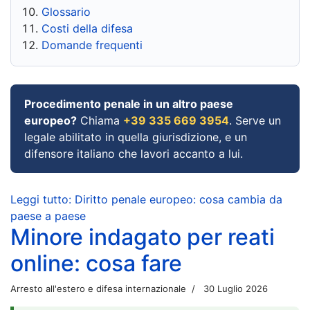
Glossario
Costi della difesa
Domande frequenti
Procedimento penale in un altro paese
europeo?
Chiama
+39 335 669 3954
. Serve un
legale abilitato in quella giurisdizione, e un
difensore italiano che lavori accanto a lui.
Leggi tutto: Diritto penale europeo: cosa cambia da
paese a paese
Minore indagato per reati
online: cosa fare
Arresto all'estero e difesa internazionale
30 Luglio 2026