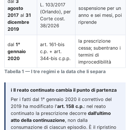
dal
3
L. 103/2017
agosto
sospensione per un
(Orlando), per
2017
al
31
anno e sei mesi, poi
Corte cost.
dicembre
riprende
38/2026
2019
la prescrizione
dal
1°
art. 161-bis
cessa; subentrano i
gennaio
c.p. + art.
termini di
2020
344-bis c.p.p.
improcedibilità
Tabella 1 — I tre regimi e la data che li separa
ℹ️ Il reato continuato cambia il punto di partenza
Per i fatti dal 1° gennaio 2020 il correttivo del
2019 ha modificato l'
art. 158 c.p.
: nel reato
continuato la prescrizione decorre
dall'ultimo
atto della continuazione
, non dalla
consumazione di ciascun episodio. È il ripristino