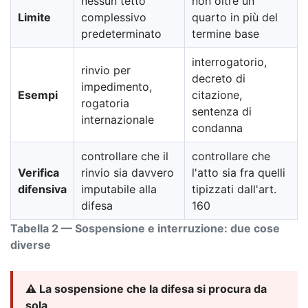
nessun tetto
non oltre un
Limite
complessivo
quarto in più del
predeterminato
termine base
interrogatorio,
rinvio per
decreto di
impedimento,
Esempi
citazione,
rogatoria
sentenza di
internazionale
condanna
controllare che il
controllare che
Verifica
rinvio sia davvero
l'atto sia fra quelli
difensiva
imputabile alla
tipizzati dall'art.
difesa
160
Tabella 2 — Sospensione e interruzione: due cose
diverse
⚠️ La sospensione che la difesa si procura da
sola