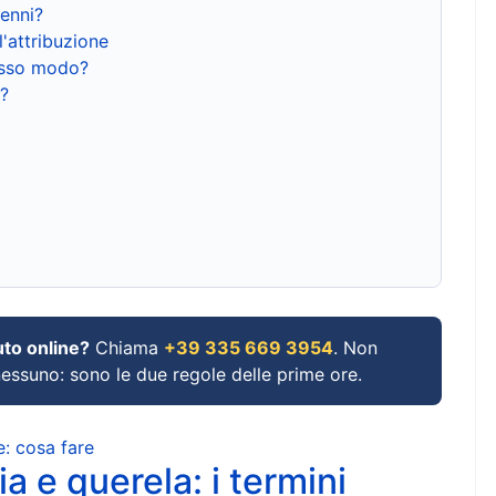
renni?
l'attribuzione
tesso modo?
?
uto online?
Chiama
+39 335 669 3954
. Non
 nessuno: sono le due regole delle prime ore.
e: cosa fare
a e querela: i termini