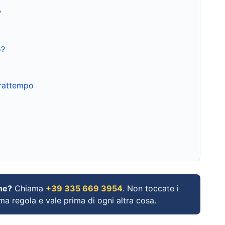
?
o?
frattempo
ne?
Chiama
+39 335 669 3954
. Non toccate i
ima regola e vale prima di ogni altra cosa.