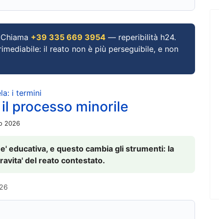
Chiama
+39 335 669 3954
— reperibilità h24.
imediabile: il reato non è più perseguibile, e non
a: i termini
 il processo minorile
io 2026
 e' educativa, e questo cambia gli strumenti: la
ravita' del reato contestato.
026