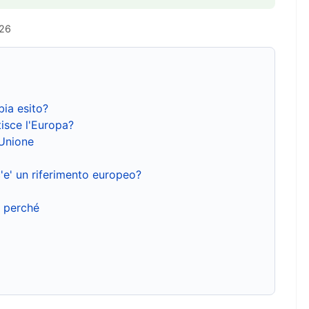
026
bia esito?
isce l'Europa?
'Unione
'e' un riferimento europeo?
e perché