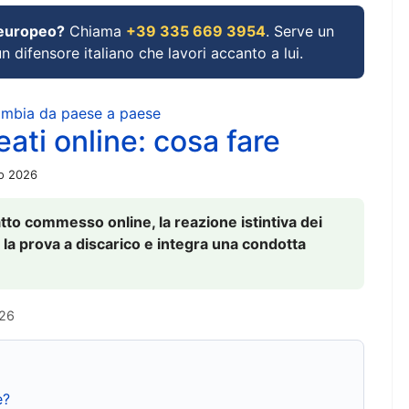
 europeo?
Chiama
+39 335 669 3954
. Serve un
un difensore italiano che lavori accanto a lui.
cambia da paese a paese
ati online: cosa fare
io 2026
to commesso online, la reazione istintiva dei
 la prova a discarico e integra una condotta
026
e?