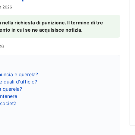
io 2026
nella richiesta di punizione. Il termine di tre
to in cui se ne acquisisce notizia.
26
nuncia e querela?
e quali d'ufficio?
a querela?
ntenere
 società