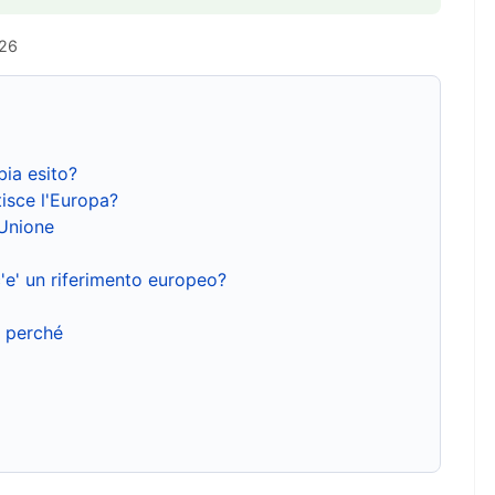
026
bia esito?
isce l'Europa?
'Unione
'e' un riferimento europeo?
e perché