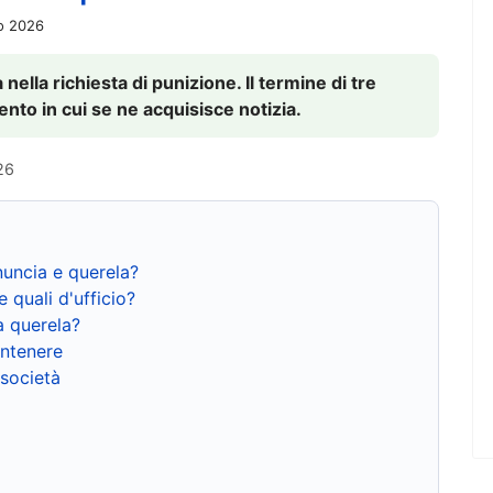
io 2026
nella richiesta di punizione. Il termine di tre
to in cui se ne acquisisce notizia.
26
nuncia e querela?
e quali d'ufficio?
a querela?
ntenere
 società