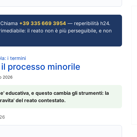
Chiama
+39 335 669 3954
— reperibilità h24.
imediabile: il reato non è più perseguibile, e non
a: i termini
 il processo minorile
io 2026
 e' educativa, e questo cambia gli strumenti: la
ravita' del reato contestato.
026