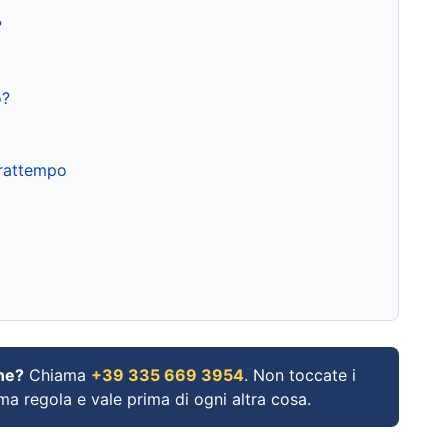
?
o?
frattempo
ne?
Chiama
+39 335 669 3954
. Non toccate i
ima regola e vale prima di ogni altra cosa.