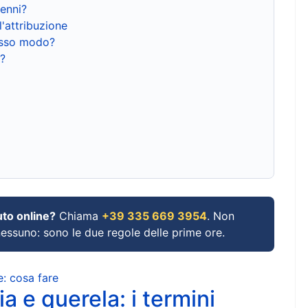
renni?
l'attribuzione
tesso modo?
?
uto online?
Chiama
+39 335 669 3954
. Non
 nessuno: sono le due regole delle prime ore.
e: cosa fare
a e querela: i termini