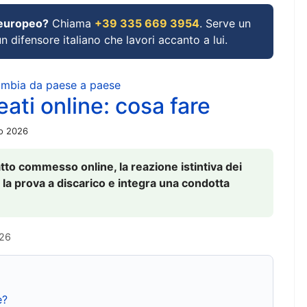
 europeo?
Chiama
+39 335 669 3954
. Serve un
un difensore italiano che lavori accanto a lui.
cambia da paese a paese
ati online: cosa fare
io 2026
to commesso online, la reazione istintiva dei
 la prova a discarico e integra una condotta
026
e?