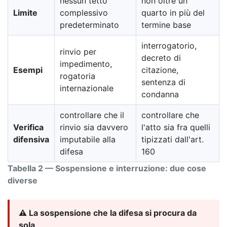
nessun tetto
non oltre un
Limite
complessivo
quarto in più del
predeterminato
termine base
interrogatorio,
rinvio per
decreto di
impedimento,
Esempi
citazione,
rogatoria
sentenza di
internazionale
condanna
controllare che il
controllare che
Verifica
rinvio sia davvero
l'atto sia fra quelli
difensiva
imputabile alla
tipizzati dall'art.
difesa
160
Tabella 2 — Sospensione e interruzione: due cose
diverse
⚠️ La sospensione che la difesa si procura da
sola