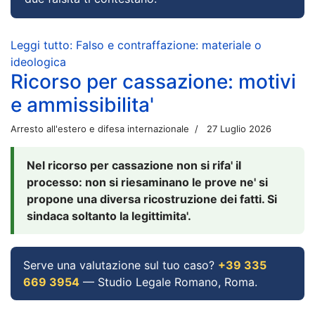
Leggi tutto: Falso e contraffazione: materiale o
ideologica
Ricorso per cassazione: motivi
e ammissibilita'
Arresto all'estero e difesa internazionale
27 Luglio 2026
Nel ricorso per cassazione non si rifa' il
processo: non si riesaminano le prove ne' si
propone una diversa ricostruzione dei fatti. Si
sindaca soltanto la legittimita'.
Serve una valutazione sul tuo caso?
+39 335
669 3954
— Studio Legale Romano, Roma.