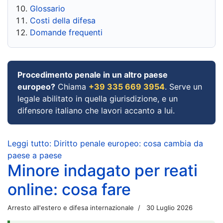
Glossario
Costi della difesa
Domande frequenti
Procedimento penale in un altro paese
europeo?
Chiama
+39 335 669 3954
. Serve un
legale abilitato in quella giurisdizione, e un
difensore italiano che lavori accanto a lui.
Leggi tutto: Diritto penale europeo: cosa cambia da
paese a paese
Minore indagato per reati
online: cosa fare
Arresto all'estero e difesa internazionale
30 Luglio 2026