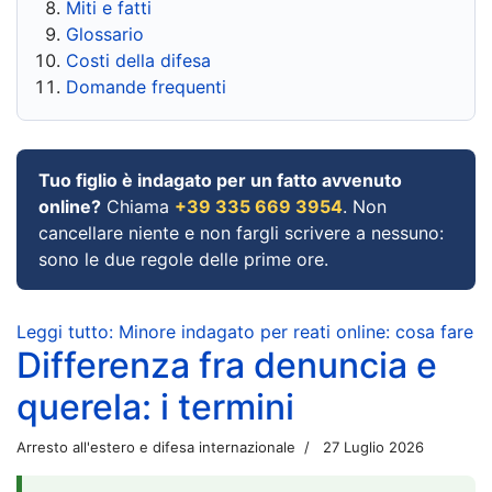
Miti e fatti
Glossario
Costi della difesa
Domande frequenti
Tuo figlio è indagato per un fatto avvenuto
online?
Chiama
+39 335 669 3954
. Non
cancellare niente e non fargli scrivere a nessuno:
sono le due regole delle prime ore.
Leggi tutto: Minore indagato per reati online: cosa fare
Differenza fra denuncia e
querela: i termini
Arresto all'estero e difesa internazionale
27 Luglio 2026