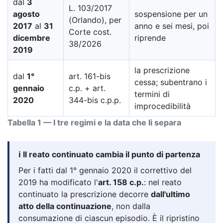
dal
3
L. 103/2017
agosto
sospensione per un
(Orlando), per
2017
al
31
anno e sei mesi, poi
Corte cost.
dicembre
riprende
38/2026
2019
la prescrizione
dal
1°
art. 161-bis
cessa; subentrano i
gennaio
c.p. + art.
termini di
2020
344-bis c.p.p.
improcedibilità
Tabella 1 — I tre regimi e la data che li separa
ℹ️ Il reato continuato cambia il punto di partenza
Per i fatti dal 1° gennaio 2020 il correttivo del
2019 ha modificato l'
art. 158 c.p.
: nel reato
continuato la prescrizione decorre
dall'ultimo
atto della continuazione
, non dalla
consumazione di ciascun episodio. È il ripristino