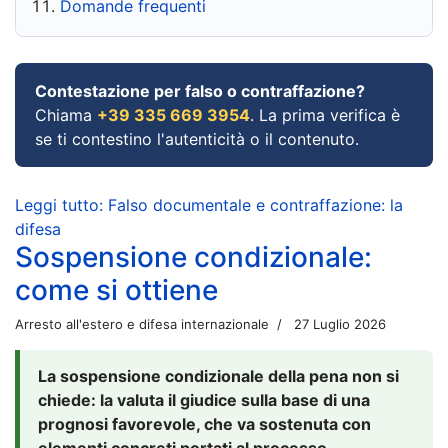
Domande frequenti
Contestazione per falso o contraffazione?
Chiama
+39 335 669 3954
. La prima verifica è
se ti contestino l'autenticità o il contenuto.
Leggi tutto: Falso documentale e contraffazione: la
difesa
Sospensione condizionale:
come si ottiene
Arresto all'estero e difesa internazionale
27 Luglio 2026
La sospensione condizionale della pena non si
chiede: la valuta il giudice sulla base di una
prognosi favorevole, che va sostenuta con
elementi concreti portati al processo.