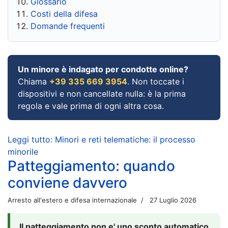
Glossario
Costi della difesa
Domande frequenti
Un minore è indagato per condotte online?
Chiama
+39 335 669 3954
. Non toccate i
dispositivi e non cancellate nulla: è la prima
regola e vale prima di ogni altra cosa.
Leggi tutto: Minori e reti telematiche: il processo
minorile
Patteggiamento: quando
conviene davvero
Arresto all'estero e difesa internazionale
27 Luglio 2026
Il patteggiamento non e' uno sconto automatico