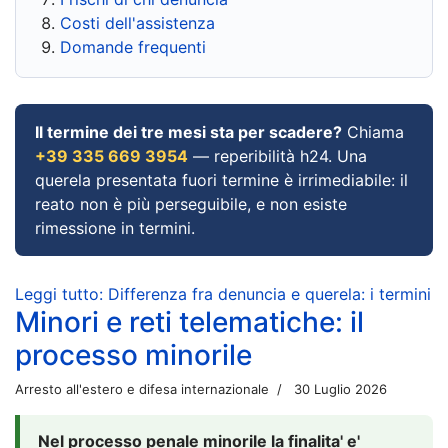
Costi dell'assistenza
Domande frequenti
Il termine dei tre mesi sta per scadere?
Chiama
+39 335 669 3954
— reperibilità h24. Una
querela presentata fuori termine è irrimediabile: il
reato non è più perseguibile, e non esiste
rimessione in termini.
Leggi tutto: Differenza fra denuncia e querela: i termini
Minori e reti telematiche: il
processo minorile
Arresto all'estero e difesa internazionale
30 Luglio 2026
Nel processo penale minorile la finalita' e'