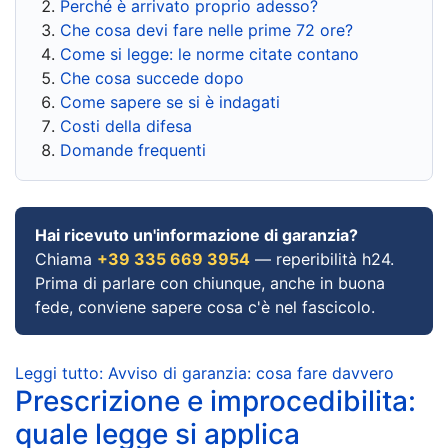
Perché è arrivato proprio adesso?
Che cosa devi fare nelle prime 72 ore?
Come si legge: le norme citate contano
Che cosa succede dopo
Come sapere se si è indagati
Costi della difesa
Domande frequenti
Hai ricevuto un'informazione di garanzia?
Chiama
+39 335 669 3954
— reperibilità h24.
Prima di parlare con chiunque, anche in buona
fede, conviene sapere cosa c'è nel fascicolo.
Leggi tutto: Avviso di garanzia: cosa fare davvero
Prescrizione e improcedibilita:
quale legge si applica