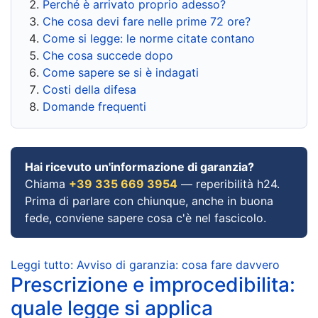
Perché è arrivato proprio adesso?
Che cosa devi fare nelle prime 72 ore?
Come si legge: le norme citate contano
Che cosa succede dopo
Come sapere se si è indagati
Costi della difesa
Domande frequenti
Hai ricevuto un'informazione di garanzia?
Chiama
+39 335 669 3954
— reperibilità h24.
Prima di parlare con chiunque, anche in buona
fede, conviene sapere cosa c'è nel fascicolo.
Leggi tutto: Avviso di garanzia: cosa fare davvero
Prescrizione e improcedibilita:
quale legge si applica