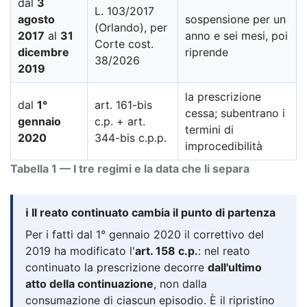
dal
3
L. 103/2017
agosto
sospensione per un
(Orlando), per
2017
al
31
anno e sei mesi, poi
Corte cost.
dicembre
riprende
38/2026
2019
la prescrizione
dal
1°
art. 161-bis
cessa; subentrano i
gennaio
c.p. + art.
termini di
2020
344-bis c.p.p.
improcedibilità
Tabella 1 — I tre regimi e la data che li separa
ℹ️ Il reato continuato cambia il punto di partenza
Per i fatti dal 1° gennaio 2020 il correttivo del
2019 ha modificato l'
art. 158 c.p.
: nel reato
continuato la prescrizione decorre
dall'ultimo
atto della continuazione
, non dalla
consumazione di ciascun episodio. È il ripristino