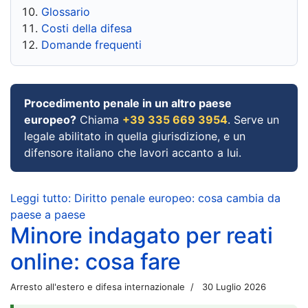
Glossario
Costi della difesa
Domande frequenti
Procedimento penale in un altro paese
europeo?
Chiama
+39 335 669 3954
. Serve un
legale abilitato in quella giurisdizione, e un
difensore italiano che lavori accanto a lui.
Leggi tutto: Diritto penale europeo: cosa cambia da
paese a paese
Minore indagato per reati
online: cosa fare
Arresto all'estero e difesa internazionale
30 Luglio 2026