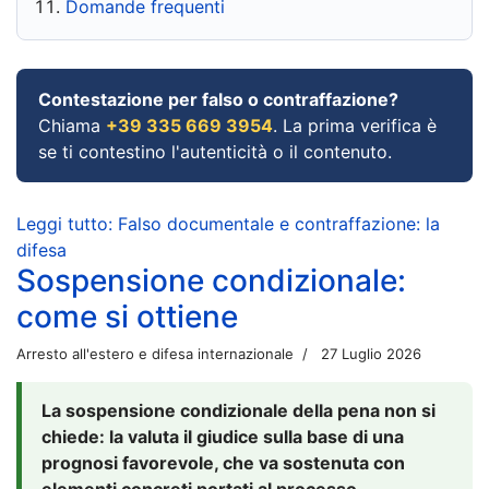
Domande frequenti
Contestazione per falso o contraffazione?
Chiama
+39 335 669 3954
. La prima verifica è
se ti contestino l'autenticità o il contenuto.
Leggi tutto: Falso documentale e contraffazione: la
difesa
Sospensione condizionale:
come si ottiene
Arresto all'estero e difesa internazionale
27 Luglio 2026
La sospensione condizionale della pena non si
chiede: la valuta il giudice sulla base di una
prognosi favorevole, che va sostenuta con
elementi concreti portati al processo.