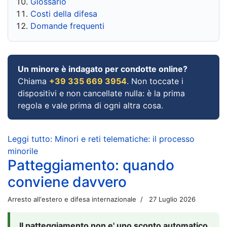
Glossario
Costi della difesa
Domande frequenti
Un minore è indagato per condotte online?
Chiama
+39 335 669 3954
. Non toccate i
dispositivi e non cancellate nulla: è la prima
regola e vale prima di ogni altra cosa.
Leggi tutto: Minori e reti telematiche: il processo
minorile
Patteggiamento: quando
conviene davvero
Arresto all'estero e difesa internazionale
27 Luglio 2026
Il patteggiamento non e' uno sconto automatico