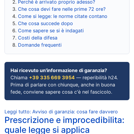
Perché è arrivato proprio adesso?
Che cosa devi fare nelle prime 72 ore?
Come si legge: le norme citate contano
Che cosa succede dopo
Come sapere se si è indagati
Costi della difesa
Domande frequenti
Hai ricevuto un'informazione di garanzia?
Chiama
+39 335 669 3954
— reperibilità h24.
Prima di parlare con chiunque, anche in buona
fede, conviene sapere cosa c'è nel fascicolo.
Leggi tutto: Avviso di garanzia: cosa fare davvero
Prescrizione e improcedibilita:
quale legge si applica