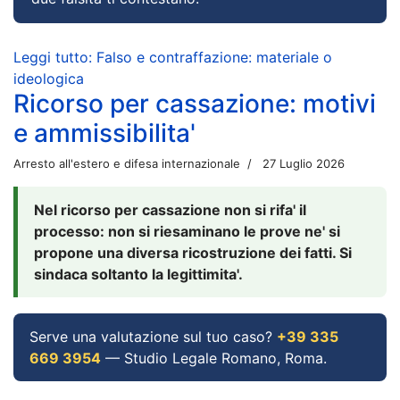
Leggi tutto: Falso e contraffazione: materiale o
ideologica
Ricorso per cassazione: motivi
e ammissibilita'
Arresto all'estero e difesa internazionale
27 Luglio 2026
Nel ricorso per cassazione non si rifa' il
processo: non si riesaminano le prove ne' si
propone una diversa ricostruzione dei fatti. Si
sindaca soltanto la legittimita'.
Serve una valutazione sul tuo caso?
+39 335
669 3954
— Studio Legale Romano, Roma.