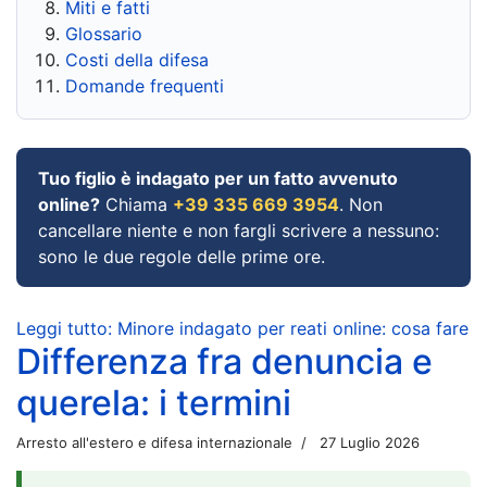
Miti e fatti
Glossario
Costi della difesa
Domande frequenti
Tuo figlio è indagato per un fatto avvenuto
online?
Chiama
+39 335 669 3954
. Non
cancellare niente e non fargli scrivere a nessuno:
sono le due regole delle prime ore.
Leggi tutto: Minore indagato per reati online: cosa fare
Differenza fra denuncia e
querela: i termini
Arresto all'estero e difesa internazionale
27 Luglio 2026