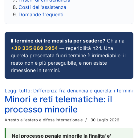
Costi dell'assistenza
Domande frequenti
Il termine dei tre mesi sta per scadere?
Chiama
+39 335 669 3954
— reperibilità h24. Una
querela presentata fuori termine è irrimediabile: il
reato non è più perseguibile, e non esiste
rimessione in termini.
Leggi tutto: Differenza fra denuncia e querela: i termini
Minori e reti telematiche: il
processo minorile
Arresto all'estero e difesa internazionale
30 Luglio 2026
Nel processo penale minorile la finalita' e'