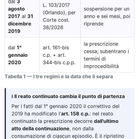
dal
3
L. 103/2017
agosto
sospensione per un
(Orlando), per
2017
al
31
anno e sei mesi, poi
Corte cost.
dicembre
riprende
38/2026
2019
la prescrizione
dal
1°
art. 161-bis
cessa; subentrano i
gennaio
c.p. + art.
termini di
2020
344-bis c.p.p.
improcedibilità
Tabella 1 — I tre regimi e la data che li separa
ℹ️ Il reato continuato cambia il punto di partenza
Per i fatti dal 1° gennaio 2020 il correttivo del
2019 ha modificato l'
art. 158 c.p.
: nel reato
continuato la prescrizione decorre
dall'ultimo
atto della continuazione
, non dalla
consumazione di ciascun episodio. È il ripristino