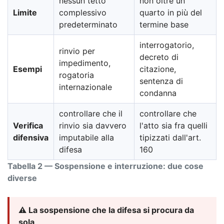
nessun tetto
non oltre un
Limite
complessivo
quarto in più del
predeterminato
termine base
interrogatorio,
rinvio per
decreto di
impedimento,
Esempi
citazione,
rogatoria
sentenza di
internazionale
condanna
controllare che il
controllare che
Verifica
rinvio sia davvero
l'atto sia fra quelli
difensiva
imputabile alla
tipizzati dall'art.
difesa
160
Tabella 2 — Sospensione e interruzione: due cose
diverse
⚠️ La sospensione che la difesa si procura da
sola