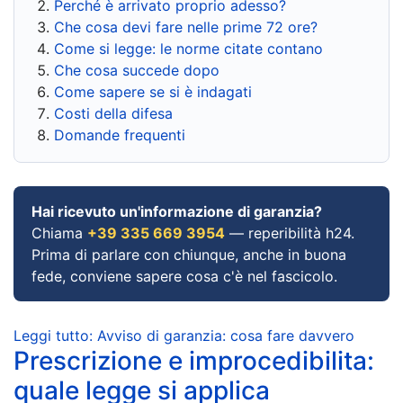
Perché è arrivato proprio adesso?
Che cosa devi fare nelle prime 72 ore?
Come si legge: le norme citate contano
Che cosa succede dopo
Come sapere se si è indagati
Costi della difesa
Domande frequenti
Hai ricevuto un'informazione di garanzia?
Chiama
+39 335 669 3954
— reperibilità h24.
Prima di parlare con chiunque, anche in buona
fede, conviene sapere cosa c'è nel fascicolo.
Leggi tutto: Avviso di garanzia: cosa fare davvero
Prescrizione e improcedibilita:
quale legge si applica