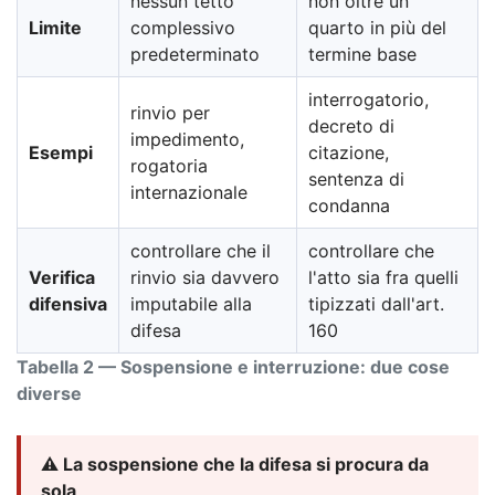
nessun tetto
non oltre un
Limite
complessivo
quarto in più del
predeterminato
termine base
interrogatorio,
rinvio per
decreto di
impedimento,
Esempi
citazione,
rogatoria
sentenza di
internazionale
condanna
controllare che il
controllare che
Verifica
rinvio sia davvero
l'atto sia fra quelli
difensiva
imputabile alla
tipizzati dall'art.
difesa
160
Tabella 2 — Sospensione e interruzione: due cose
diverse
⚠️ La sospensione che la difesa si procura da
sola