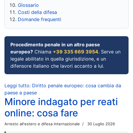
Glossario
Costi della difesa
Domande frequenti
Procedimento penale in un altro paese
europeo?
Chiama
+39 335 669 3954
. Serve un
legale abilitato in quella giurisdizione, e un
difensore italiano che lavori accanto a lui.
Leggi tutto: Diritto penale europeo: cosa cambia da
paese a paese
Minore indagato per reati
online: cosa fare
Arresto all'estero e difesa internazionale
30 Luglio 2026