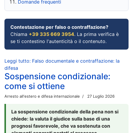
Domande frequenti
Contestazione per falso o contraffazione?
Chiama
+39 335 669 3954
. La prima verifica è
se ti contestino l'autenticità o il contenuto.
Leggi tutto: Falso documentale e contraffazione: la
difesa
Sospensione condizionale:
come si ottiene
Arresto all'estero e difesa internazionale
27 Luglio 2026
La sospensione condizionale della pena non si
chiede: la valuta il giudice sulla base di una
prognosi favorevole, che va sostenuta con
elementi concreti portati al processo.