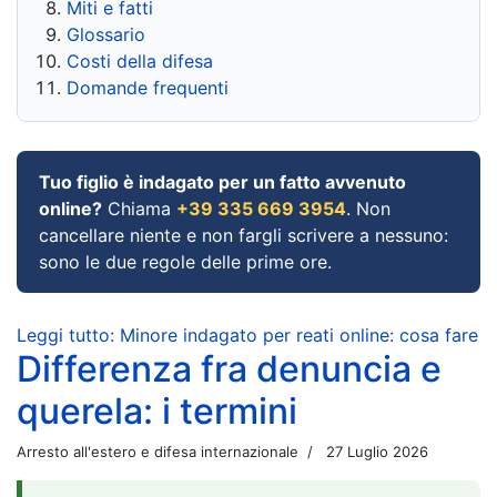
Miti e fatti
Glossario
Costi della difesa
Domande frequenti
Tuo figlio è indagato per un fatto avvenuto
online?
Chiama
+39 335 669 3954
. Non
cancellare niente e non fargli scrivere a nessuno:
sono le due regole delle prime ore.
Leggi tutto: Minore indagato per reati online: cosa fare
Differenza fra denuncia e
querela: i termini
Arresto all'estero e difesa internazionale
27 Luglio 2026