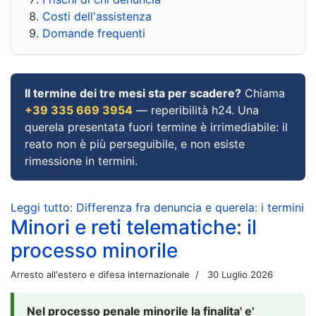
Costi dell'assistenza
Domande frequenti
Il termine dei tre mesi sta per scadere?
Chiama
+39 335 669 3954
— reperibilità h24. Una
querela presentata fuori termine è irrimediabile: il
reato non è più perseguibile, e non esiste
rimessione in termini.
Leggi tutto: Differenza fra denuncia e querela: i termini
Minori e reti telematiche: il
processo minorile
Arresto all'estero e difesa internazionale
30 Luglio 2026
Nel processo penale minorile la finalita' e'