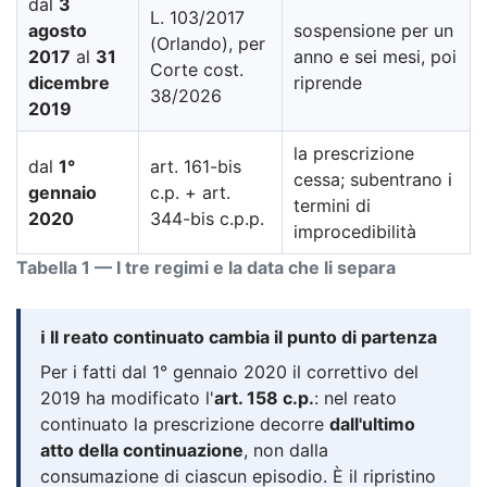
dal
3
L. 103/2017
agosto
sospensione per un
(Orlando), per
2017
al
31
anno e sei mesi, poi
Corte cost.
dicembre
riprende
38/2026
2019
la prescrizione
dal
1°
art. 161-bis
cessa; subentrano i
gennaio
c.p. + art.
termini di
2020
344-bis c.p.p.
improcedibilità
Tabella 1 — I tre regimi e la data che li separa
ℹ️ Il reato continuato cambia il punto di partenza
Per i fatti dal 1° gennaio 2020 il correttivo del
2019 ha modificato l'
art. 158 c.p.
: nel reato
continuato la prescrizione decorre
dall'ultimo
atto della continuazione
, non dalla
consumazione di ciascun episodio. È il ripristino