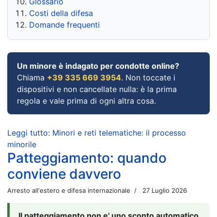
Glossario
Costi della difesa
Domande frequenti
Un minore è indagato per condotte online?
Chiama
+39 335 669 3954
. Non toccate i
dispositivi e non cancellate nulla: è la prima
regola e vale prima di ogni altra cosa.
Leggi tutto: Minori e reti telematiche: il processo
minorile
Patteggiamento: quando
conviene davvero
Arresto all'estero e difesa internazionale
27 Luglio 2026
Il patteggiamento non e' uno sconto automatico