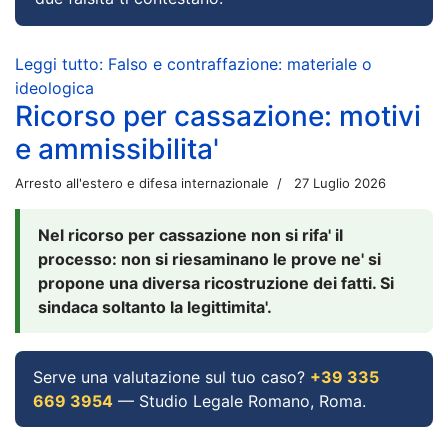
Leggi tutto: Falso e contraffazione: materiale o
ideologica
Ricorso per cassazione: motivi
e ammissibilita'
Arresto all'estero e difesa internazionale
27 Luglio 2026
Nel ricorso per cassazione non si rifa' il
processo: non si riesaminano le prove ne' si
propone una diversa ricostruzione dei fatti. Si
sindaca soltanto la legittimita'.
Serve una valutazione sul tuo caso?
+39 335
669 3954
— Studio Legale Romano, Roma.