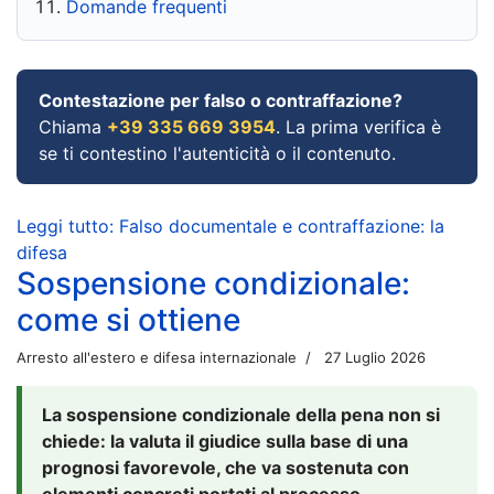
Domande frequenti
Contestazione per falso o contraffazione?
Chiama
+39 335 669 3954
. La prima verifica è
se ti contestino l'autenticità o il contenuto.
Leggi tutto: Falso documentale e contraffazione: la
difesa
Sospensione condizionale:
come si ottiene
Arresto all'estero e difesa internazionale
27 Luglio 2026
La sospensione condizionale della pena non si
chiede: la valuta il giudice sulla base di una
prognosi favorevole, che va sostenuta con
elementi concreti portati al processo.