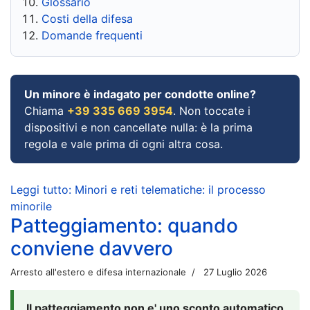
Glossario
Costi della difesa
Domande frequenti
Un minore è indagato per condotte online?
Chiama
+39 335 669 3954
. Non toccate i
dispositivi e non cancellate nulla: è la prima
regola e vale prima di ogni altra cosa.
Leggi tutto: Minori e reti telematiche: il processo
minorile
Patteggiamento: quando
conviene davvero
Arresto all'estero e difesa internazionale
27 Luglio 2026
Il patteggiamento non e' uno sconto automatico