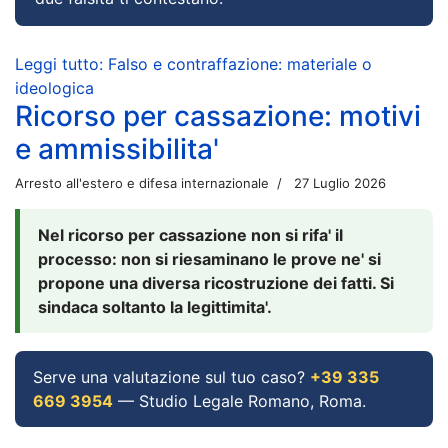
Leggi tutto: Falso e contraffazione: materiale o
ideologica
Ricorso per cassazione: motivi
e ammissibilita'
Arresto all'estero e difesa internazionale
27 Luglio 2026
Nel ricorso per cassazione non si rifa' il
processo: non si riesaminano le prove ne' si
propone una diversa ricostruzione dei fatti. Si
sindaca soltanto la legittimita'.
Serve una valutazione sul tuo caso?
+39 335
669 3954
— Studio Legale Romano, Roma.