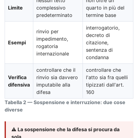
nessun tetto
non oltre un
Limite
complessivo
quarto in più del
predeterminato
termine base
interrogatorio,
rinvio per
decreto di
impedimento,
Esempi
citazione,
rogatoria
sentenza di
internazionale
condanna
controllare che il
controllare che
Verifica
rinvio sia davvero
l'atto sia fra quelli
difensiva
imputabile alla
tipizzati dall'art.
difesa
160
Tabella 2 — Sospensione e interruzione: due cose
diverse
⚠️ La sospensione che la difesa si procura da
sola