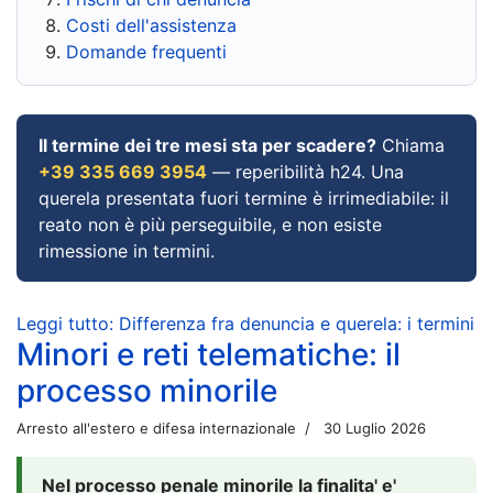
Costi dell'assistenza
Domande frequenti
Il termine dei tre mesi sta per scadere?
Chiama
+39 335 669 3954
— reperibilità h24. Una
querela presentata fuori termine è irrimediabile: il
reato non è più perseguibile, e non esiste
rimessione in termini.
Leggi tutto: Differenza fra denuncia e querela: i termini
Minori e reti telematiche: il
processo minorile
Arresto all'estero e difesa internazionale
30 Luglio 2026
Nel processo penale minorile la finalita' e'