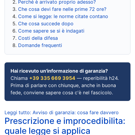
Perché è arrivato proprio adesso?
Che cosa devi fare nelle prime 72 ore?
Come si legge: le norme citate contano
Che cosa succede dopo
Come sapere se si è indagati
Costi della difesa
Domande frequenti
Hai ricevuto un'informazione di garanzia?
Chiama
+39 335 669 3954
— reperibilità h24.
Prima di parlare con chiunque, anche in buona
fede, conviene sapere cosa c'è nel fascicolo.
Leggi tutto: Avviso di garanzia: cosa fare davvero
Prescrizione e improcedibilita:
quale legge si applica