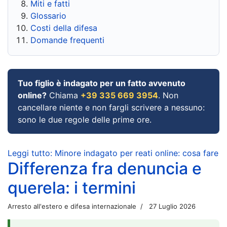
Miti e fatti
Glossario
Costi della difesa
Domande frequenti
Tuo figlio è indagato per un fatto avvenuto
online?
Chiama
+39 335 669 3954
. Non
cancellare niente e non fargli scrivere a nessuno:
sono le due regole delle prime ore.
Leggi tutto: Minore indagato per reati online: cosa fare
Differenza fra denuncia e
querela: i termini
Arresto all'estero e difesa internazionale
27 Luglio 2026