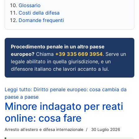
Glossario
Costi della difesa
Domande frequenti
Procedimento penale in un altro paese
europeo?
Chiama
+39 335 669 3954
. Serve un
legale abilitato in quella giurisdizione, e un
difensore italiano che lavori accanto a lui.
Leggi tutto: Diritto penale europeo: cosa cambia da
paese a paese
Minore indagato per reati
online: cosa fare
Arresto all'estero e difesa internazionale
30 Luglio 2026