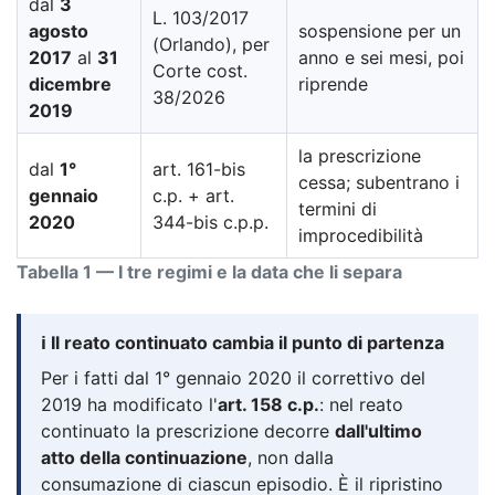
dal
3
L. 103/2017
agosto
sospensione per un
(Orlando), per
2017
al
31
anno e sei mesi, poi
Corte cost.
dicembre
riprende
38/2026
2019
la prescrizione
dal
1°
art. 161-bis
cessa; subentrano i
gennaio
c.p. + art.
termini di
2020
344-bis c.p.p.
improcedibilità
Tabella 1 — I tre regimi e la data che li separa
ℹ️ Il reato continuato cambia il punto di partenza
Per i fatti dal 1° gennaio 2020 il correttivo del
2019 ha modificato l'
art. 158 c.p.
: nel reato
continuato la prescrizione decorre
dall'ultimo
atto della continuazione
, non dalla
consumazione di ciascun episodio. È il ripristino