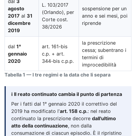
dal
3
L. 103/2017
agosto
sospensione per un
(Orlando), per
2017
al
31
anno e sei mesi, poi
Corte cost.
dicembre
riprende
38/2026
2019
la prescrizione
dal
1°
art. 161-bis
cessa; subentrano i
gennaio
c.p. + art.
termini di
2020
344-bis c.p.p.
improcedibilità
Tabella 1 — I tre regimi e la data che li separa
ℹ️ Il reato continuato cambia il punto di partenza
Per i fatti dal 1° gennaio 2020 il correttivo del
2019 ha modificato l'
art. 158 c.p.
: nel reato
continuato la prescrizione decorre
dall'ultimo
atto della continuazione
, non dalla
consumazione di ciascun episodio. È il ripristino