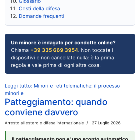
Glossario
Costi della difesa
Domande frequenti
Un minore è indagato per condotte online?
Chiama
+39 335 669 3954
. Non toccate i
dispositivi e non cancellate nulla: è la prima
regola e vale prima di ogni altra cosa.
Leggi tutto: Minori e reti telematiche: il processo
minorile
Patteggiamento: quando
conviene davvero
Arresto all'estero e difesa internazionale
27 Luglio 2026
Il patteggiamento non e' uno sconto automatico