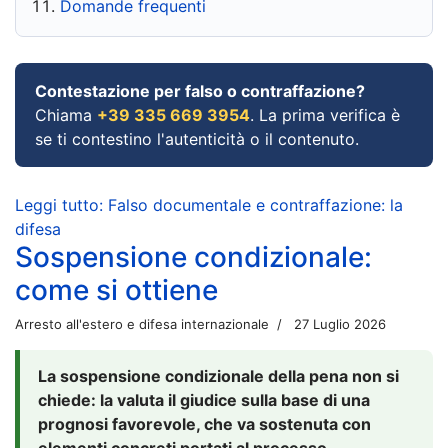
Domande frequenti
Contestazione per falso o contraffazione?
Chiama
+39 335 669 3954
. La prima verifica è
se ti contestino l'autenticità o il contenuto.
Leggi tutto: Falso documentale e contraffazione: la
difesa
Sospensione condizionale:
come si ottiene
Arresto all'estero e difesa internazionale
27 Luglio 2026
La sospensione condizionale della pena non si
chiede: la valuta il giudice sulla base di una
prognosi favorevole, che va sostenuta con
elementi concreti portati al processo.