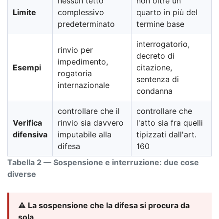
nessun tetto
non oltre un
Limite
complessivo
quarto in più del
predeterminato
termine base
interrogatorio,
rinvio per
decreto di
impedimento,
Esempi
citazione,
rogatoria
sentenza di
internazionale
condanna
controllare che il
controllare che
Verifica
rinvio sia davvero
l'atto sia fra quelli
difensiva
imputabile alla
tipizzati dall'art.
difesa
160
Tabella 2 — Sospensione e interruzione: due cose
diverse
⚠️ La sospensione che la difesa si procura da
sola