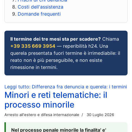
Costi dell'assistenza
Domande frequenti
Il termine dei tre mesi sta per scadere?
Chiama
+39 335 669 3954
— reperibilità h24. Una
querela presentata fuori termine è irrimediabile: il
reato non è più perseguibile, e non esiste
rimessione in termini.
Leggi tutto: Differenza fra denuncia e querela: i termini
Minori e reti telematiche: il
processo minorile
Arresto all'estero e difesa internazionale
30 Luglio 2026
Nel processo penale minorile la finalita' e'