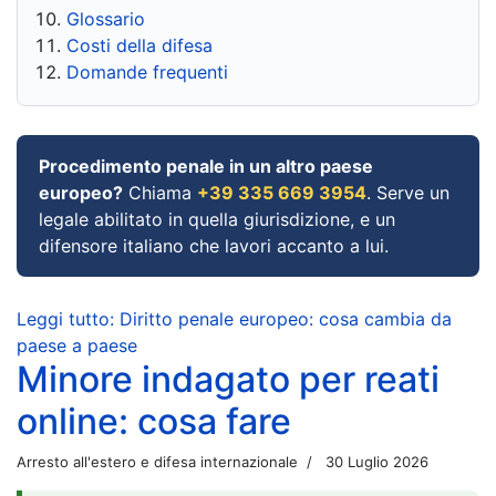
Glossario
Costi della difesa
Domande frequenti
Procedimento penale in un altro paese
europeo?
Chiama
+39 335 669 3954
. Serve un
legale abilitato in quella giurisdizione, e un
difensore italiano che lavori accanto a lui.
Leggi tutto: Diritto penale europeo: cosa cambia da
paese a paese
Minore indagato per reati
online: cosa fare
Arresto all'estero e difesa internazionale
30 Luglio 2026