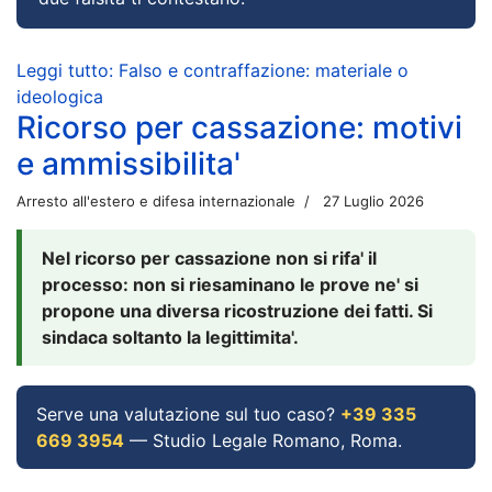
Leggi tutto: Falso e contraffazione: materiale o
ideologica
Ricorso per cassazione: motivi
e ammissibilita'
Arresto all'estero e difesa internazionale
27 Luglio 2026
Nel ricorso per cassazione non si rifa' il
processo: non si riesaminano le prove ne' si
propone una diversa ricostruzione dei fatti. Si
sindaca soltanto la legittimita'.
Serve una valutazione sul tuo caso?
+39 335
669 3954
— Studio Legale Romano, Roma.