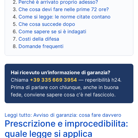
Perché è arrivato proprio adesso?
Che cosa devi fare nelle prime 72 ore?
Come si legge: le norme citate contano
Che cosa succede dopo
Come sapere se si è indagati
Costi della difesa
Domande frequenti
Hai ricevuto un'informazione di garanzia?
Chiama
+39 335 669 3954
— reperibilità h24.
Prima di parlare con chiunque, anche in buona
fede, conviene sapere cosa c'è nel fascicolo.
Leggi tutto: Avviso di garanzia: cosa fare davvero
Prescrizione e improcedibilita:
quale legge si applica