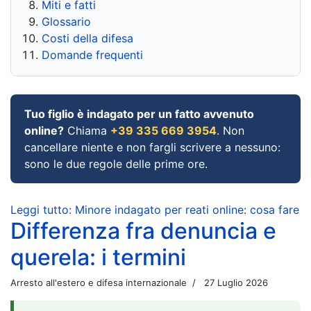
Miti e fatti
Glossario
Costi della difesa
Domande frequenti
Tuo figlio è indagato per un fatto avvenuto
online?
Chiama
+39 335 669 3954
. Non
cancellare niente e non fargli scrivere a nessuno:
sono le due regole delle prime ore.
Leggi tutto: Minore indagato per reati online: cosa fare
Differenza fra denuncia e
querela: i termini
Arresto all'estero e difesa internazionale
27 Luglio 2026