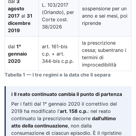
dal
3
L. 103/2017
agosto
sospensione per un
(Orlando), per
2017
al
31
anno e sei mesi, poi
Corte cost.
dicembre
riprende
38/2026
2019
la prescrizione
dal
1°
art. 161-bis
cessa; subentrano i
gennaio
c.p. + art.
termini di
2020
344-bis c.p.p.
improcedibilità
Tabella 1 — I tre regimi e la data che li separa
ℹ️ Il reato continuato cambia il punto di partenza
Per i fatti dal 1° gennaio 2020 il correttivo del
2019 ha modificato l'
art. 158 c.p.
: nel reato
continuato la prescrizione decorre
dall'ultimo
atto della continuazione
, non dalla
consumazione di ciascun episodio. È il ripristino