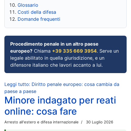
Glossario
Costi della difesa
Domande frequenti
Procedimento penale in un altro paese
europeo?
Chiama
+39 335 669 3954
. Serve un
legale abilitato in quella giurisdizione, e un
difensore italiano che lavori accanto a lui.
Leggi tutto: Diritto penale europeo: cosa cambia da
paese a paese
Minore indagato per reati
online: cosa fare
Arresto all'estero e difesa internazionale
30 Luglio 2026