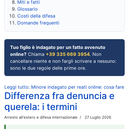
Miti e fatti
Glossario
Costi della difesa
Domande frequenti
Tuo figlio è indagato per un fatto avvenuto
online?
Chiama
+39 335 669 3954
. Non
cancellare niente e non fargli scrivere a nessuno:
sono le due regole delle prime ore.
Leggi tutto: Minore indagato per reati online: cosa fare
Differenza fra denuncia e
querela: i termini
Arresto all'estero e difesa internazionale
27 Luglio 2026