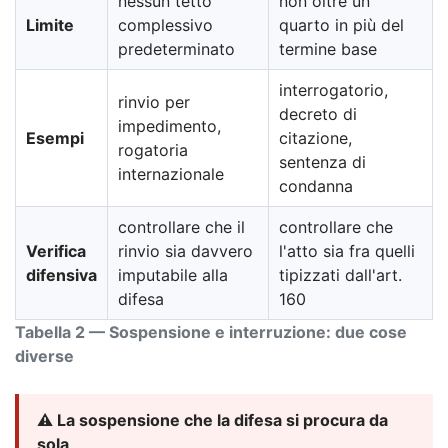
nessun tetto
non oltre un
Limite
complessivo
quarto in più del
predeterminato
termine base
interrogatorio,
rinvio per
decreto di
impedimento,
Esempi
citazione,
rogatoria
sentenza di
internazionale
condanna
controllare che il
controllare che
Verifica
rinvio sia davvero
l'atto sia fra quelli
difensiva
imputabile alla
tipizzati dall'art.
difesa
160
Tabella 2 — Sospensione e interruzione: due cose
diverse
⚠️ La sospensione che la difesa si procura da
sola