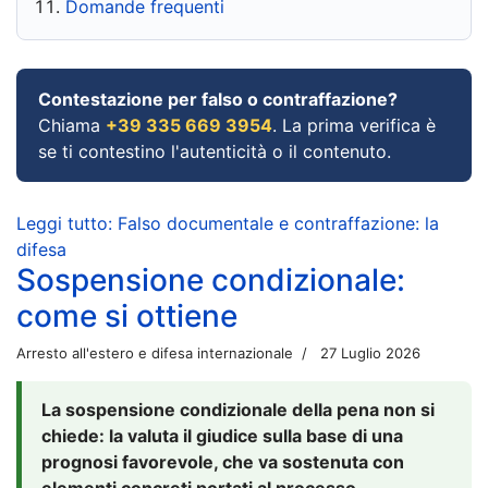
Domande frequenti
Contestazione per falso o contraffazione?
Chiama
+39 335 669 3954
. La prima verifica è
se ti contestino l'autenticità o il contenuto.
Leggi tutto: Falso documentale e contraffazione: la
difesa
Sospensione condizionale:
come si ottiene
Arresto all'estero e difesa internazionale
27 Luglio 2026
La sospensione condizionale della pena non si
chiede: la valuta il giudice sulla base di una
prognosi favorevole, che va sostenuta con
elementi concreti portati al processo.