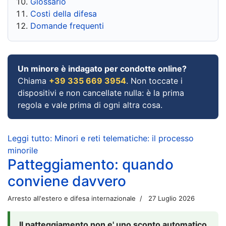
Glossario
Costi della difesa
Domande frequenti
Un minore è indagato per condotte online?
Chiama
+39 335 669 3954
. Non toccate i
dispositivi e non cancellate nulla: è la prima
regola e vale prima di ogni altra cosa.
Leggi tutto: Minori e reti telematiche: il processo
minorile
Patteggiamento: quando
conviene davvero
Arresto all'estero e difesa internazionale
27 Luglio 2026
Il patteggiamento non e' uno sconto automatico