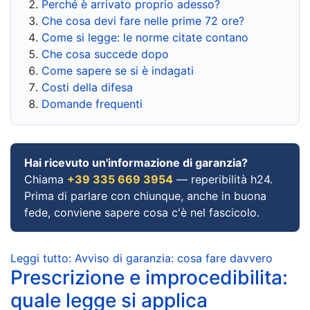
Perché è arrivato proprio adesso?
Che cosa devi fare nelle prime 72 ore?
Come si legge: le norme citate contano
Che cosa succede dopo
Come sapere se si è indagati
Costi della difesa
Domande frequenti
Hai ricevuto un'informazione di garanzia?
Chiama
+39 335 669 3954
— reperibilità h24.
Prima di parlare con chiunque, anche in buona
fede, conviene sapere cosa c'è nel fascicolo.
Leggi tutto: Avviso di garanzia: cosa fare davvero
Prescrizione e improcedibilita:
quale legge si applica