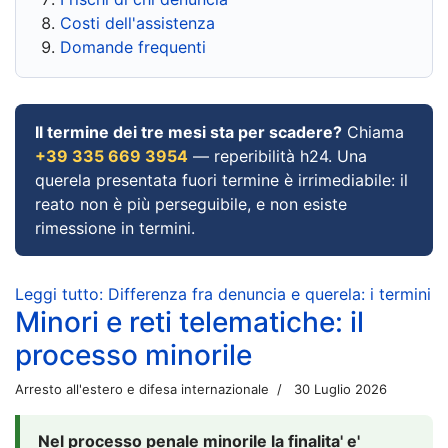
Costi dell'assistenza
Domande frequenti
Il termine dei tre mesi sta per scadere?
Chiama
+39 335 669 3954
— reperibilità h24. Una
querela presentata fuori termine è irrimediabile: il
reato non è più perseguibile, e non esiste
rimessione in termini.
Leggi tutto: Differenza fra denuncia e querela: i termini
Minori e reti telematiche: il
processo minorile
Arresto all'estero e difesa internazionale
30 Luglio 2026
Nel processo penale minorile la finalita' e'