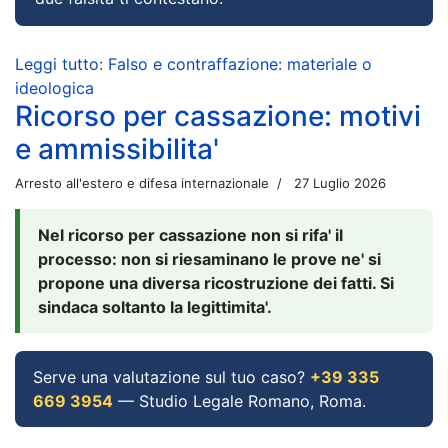
Leggi tutto: Falso e contraffazione: materiale o
ideologica
Ricorso per cassazione: motivi
e ammissibilita'
Arresto all'estero e difesa internazionale
27 Luglio 2026
Nel ricorso per cassazione non si rifa' il
processo: non si riesaminano le prove ne' si
propone una diversa ricostruzione dei fatti. Si
sindaca soltanto la legittimita'.
Serve una valutazione sul tuo caso?
+39 335
669 3954
— Studio Legale Romano, Roma.