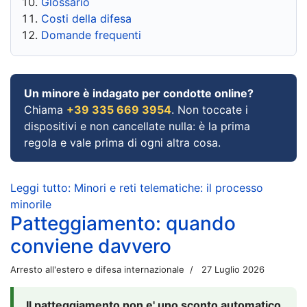
Glossario
Costi della difesa
Domande frequenti
Un minore è indagato per condotte online?
Chiama
+39 335 669 3954
. Non toccate i
dispositivi e non cancellate nulla: è la prima
regola e vale prima di ogni altra cosa.
Leggi tutto: Minori e reti telematiche: il processo
minorile
Patteggiamento: quando
conviene davvero
Arresto all'estero e difesa internazionale
27 Luglio 2026
Il patteggiamento non e' uno sconto automatico