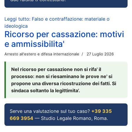
Leggi tutto: Falso e contraffazione: materiale o
ideologica
Ricorso per cassazione: motivi
e ammissibilita'
Arresto all'estero e difesa internazionale
27 Luglio 2026
Nel ricorso per cassazione non si rifa' il
processo: non si riesaminano le prove ne' si
propone una diversa ricostruzione dei fatti. Si
sindaca soltanto la legittimita'.
Serve una valutazione sul tuo caso?
+39 335
669 3954
— Studio Legale Romano, Roma.