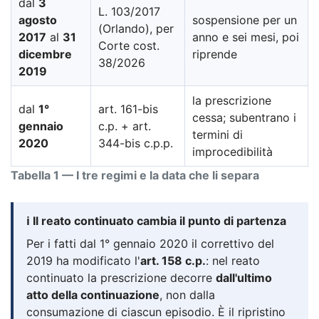
dal
3
L. 103/2017
agosto
sospensione per un
(Orlando), per
2017
al
31
anno e sei mesi, poi
Corte cost.
dicembre
riprende
38/2026
2019
la prescrizione
dal
1°
art. 161-bis
cessa; subentrano i
gennaio
c.p. + art.
termini di
2020
344-bis c.p.p.
improcedibilità
Tabella 1 — I tre regimi e la data che li separa
ℹ️ Il reato continuato cambia il punto di partenza
Per i fatti dal 1° gennaio 2020 il correttivo del
2019 ha modificato l'
art. 158 c.p.
: nel reato
continuato la prescrizione decorre
dall'ultimo
atto della continuazione
, non dalla
consumazione di ciascun episodio. È il ripristino