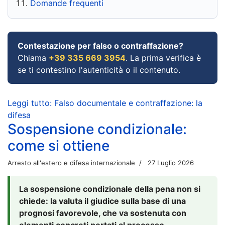
Domande frequenti
Contestazione per falso o contraffazione?
Chiama
+39 335 669 3954
. La prima verifica è
se ti contestino l'autenticità o il contenuto.
Leggi tutto: Falso documentale e contraffazione: la
difesa
Sospensione condizionale:
come si ottiene
Arresto all'estero e difesa internazionale
27 Luglio 2026
La sospensione condizionale della pena non si
chiede: la valuta il giudice sulla base di una
prognosi favorevole, che va sostenuta con
elementi concreti portati al processo.