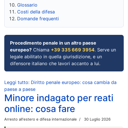
Glossario
Costi della difesa
Domande frequenti
Procedimento penale in un altro paese
europeo?
Chiama
+39 335 669 3954
. Serve un
legale abilitato in quella giurisdizione, e un
difensore italiano che lavori accanto a lui.
Leggi tutto: Diritto penale europeo: cosa cambia da
paese a paese
Minore indagato per reati
online: cosa fare
Arresto all'estero e difesa internazionale
30 Luglio 2026