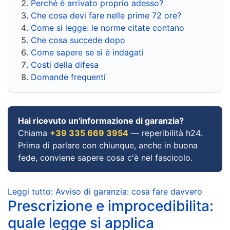
Perché è arrivato proprio adesso?
Che cosa devi fare nelle prime 72 ore?
Come si legge: le norme citate contano
Che cosa succede dopo
Come sapere se si è indagati
Costi della difesa
Domande frequenti
Hai ricevuto un'informazione di garanzia?
Chiama
+39 335 669 3954
— reperibilità h24.
Prima di parlare con chiunque, anche in buona
fede, conviene sapere cosa c'è nel fascicolo.
Leggi tutto: Avviso di garanzia: cosa fare davvero
Prescrizione e improcedibilita:
quale legge si applica