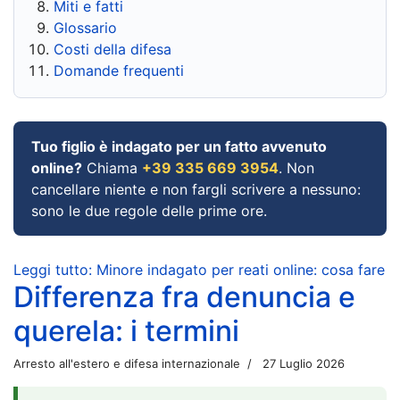
Miti e fatti
Glossario
Costi della difesa
Domande frequenti
Tuo figlio è indagato per un fatto avvenuto
online?
Chiama
+39 335 669 3954
. Non
cancellare niente e non fargli scrivere a nessuno:
sono le due regole delle prime ore.
Leggi tutto: Minore indagato per reati online: cosa fare
Differenza fra denuncia e
querela: i termini
Arresto all'estero e difesa internazionale
27 Luglio 2026