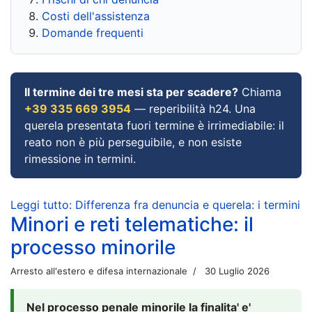
Costi dell'assistenza
Domande frequenti
Il termine dei tre mesi sta per scadere?
Chiama
+39 335 669 3954
— reperibilità h24. Una
querela presentata fuori termine è irrimediabile: il
reato non è più perseguibile, e non esiste
rimessione in termini.
Leggi tutto: Differenza fra denuncia e querela: i termini
Minori e reti telematiche: il
processo minorile
Arresto all'estero e difesa internazionale
30 Luglio 2026
Nel processo penale minorile la finalita' e'