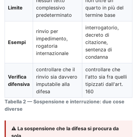
nessun tetto
non oltre un
Limite
complessivo
quarto in più del
predeterminato
termine base
interrogatorio,
rinvio per
decreto di
impedimento,
Esempi
citazione,
rogatoria
sentenza di
internazionale
condanna
controllare che il
controllare che
Verifica
rinvio sia davvero
l'atto sia fra quelli
difensiva
imputabile alla
tipizzati dall'art.
difesa
160
Tabella 2 — Sospensione e interruzione: due cose
diverse
⚠️ La sospensione che la difesa si procura da
sola