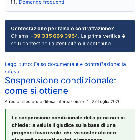
Domande frequenti
Contestazione per falso o contraffazione?
Chiama
+39 335 669 3954
. La prima verifica è
se ti contestino l'autenticità o il contenuto.
Leggi tutto: Falso documentale e contraffazione: la
difesa
Sospensione condizionale:
come si ottiene
Arresto all'estero e difesa internazionale
27 Luglio 2026
La sospensione condizionale della pena non si
chiede: la valuta il giudice sulla base di una
prognosi favorevole, che va sostenuta con
elementi concreti portati al processo.