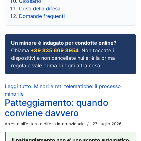
Glossario
Costi della difesa
Domande frequenti
Un minore è indagato per condotte online?
Chiama
+39 335 669 3954
. Non toccate i
dispositivi e non cancellate nulla: è la prima
regola e vale prima di ogni altra cosa.
Leggi tutto: Minori e reti telematiche: il processo
minorile
Patteggiamento: quando
conviene davvero
Arresto all'estero e difesa internazionale
27 Luglio 2026
Il patteggiamento non e' uno sconto automatico