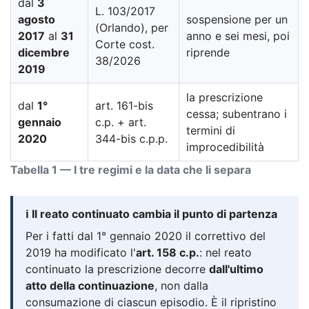
dal
3
L. 103/2017
agosto
sospensione per un
(Orlando), per
2017
al
31
anno e sei mesi, poi
Corte cost.
dicembre
riprende
38/2026
2019
la prescrizione
dal
1°
art. 161-bis
cessa; subentrano i
gennaio
c.p. + art.
termini di
2020
344-bis c.p.p.
improcedibilità
Tabella 1 — I tre regimi e la data che li separa
ℹ️ Il reato continuato cambia il punto di partenza
Per i fatti dal 1° gennaio 2020 il correttivo del
2019 ha modificato l'
art. 158 c.p.
: nel reato
continuato la prescrizione decorre
dall'ultimo
atto della continuazione
, non dalla
consumazione di ciascun episodio. È il ripristino