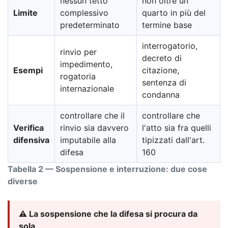
nessun tetto
non oltre un
Limite
complessivo
quarto in più del
predeterminato
termine base
interrogatorio,
rinvio per
decreto di
impedimento,
Esempi
citazione,
rogatoria
sentenza di
internazionale
condanna
controllare che il
controllare che
Verifica
rinvio sia davvero
l'atto sia fra quelli
difensiva
imputabile alla
tipizzati dall'art.
difesa
160
Tabella 2 — Sospensione e interruzione: due cose
diverse
⚠️ La sospensione che la difesa si procura da
sola