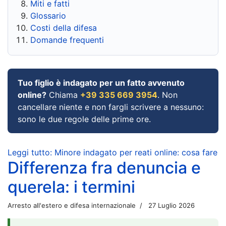
Miti e fatti
Glossario
Costi della difesa
Domande frequenti
Tuo figlio è indagato per un fatto avvenuto
online?
Chiama
+39 335 669 3954
. Non
cancellare niente e non fargli scrivere a nessuno:
sono le due regole delle prime ore.
Leggi tutto: Minore indagato per reati online: cosa fare
Differenza fra denuncia e
querela: i termini
Arresto all'estero e difesa internazionale
27 Luglio 2026