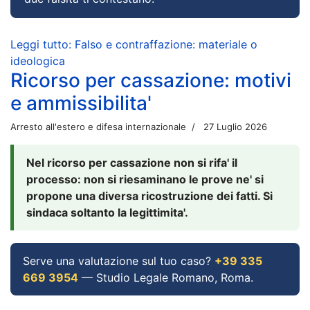
Leggi tutto: Falso e contraffazione: materiale o
ideologica
Ricorso per cassazione: motivi
e ammissibilita'
Arresto all'estero e difesa internazionale
27 Luglio 2026
Nel ricorso per cassazione non si rifa' il
processo: non si riesaminano le prove ne' si
propone una diversa ricostruzione dei fatti. Si
sindaca soltanto la legittimita'.
Serve una valutazione sul tuo caso?
+39 335
669 3954
— Studio Legale Romano, Roma.