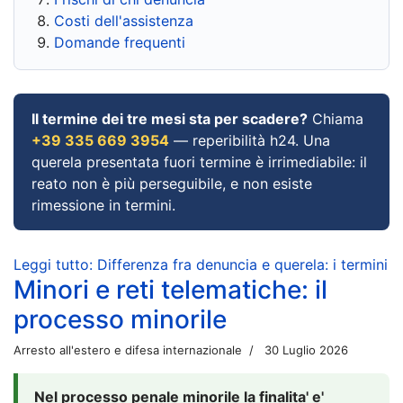
Costi dell'assistenza
Domande frequenti
Il termine dei tre mesi sta per scadere?
Chiama
+39 335 669 3954
— reperibilità h24. Una
querela presentata fuori termine è irrimediabile: il
reato non è più perseguibile, e non esiste
rimessione in termini.
Leggi tutto: Differenza fra denuncia e querela: i termini
Minori e reti telematiche: il
processo minorile
Arresto all'estero e difesa internazionale
30 Luglio 2026
Nel processo penale minorile la finalita' e'