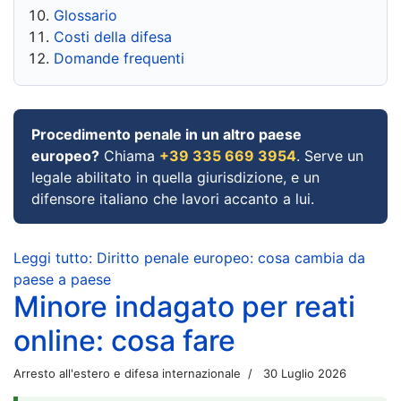
Glossario
Costi della difesa
Domande frequenti
Procedimento penale in un altro paese
europeo?
Chiama
+39 335 669 3954
. Serve un
legale abilitato in quella giurisdizione, e un
difensore italiano che lavori accanto a lui.
Leggi tutto: Diritto penale europeo: cosa cambia da
paese a paese
Minore indagato per reati
online: cosa fare
Arresto all'estero e difesa internazionale
30 Luglio 2026