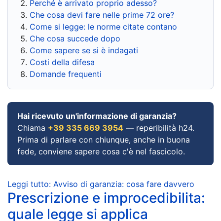
Perché è arrivato proprio adesso?
Che cosa devi fare nelle prime 72 ore?
Come si legge: le norme citate contano
Che cosa succede dopo
Come sapere se si è indagati
Costi della difesa
Domande frequenti
Hai ricevuto un'informazione di garanzia?
Chiama
+39 335 669 3954
— reperibilità h24.
Prima di parlare con chiunque, anche in buona
fede, conviene sapere cosa c'è nel fascicolo.
Leggi tutto: Avviso di garanzia: cosa fare davvero
Prescrizione e improcedibilita:
quale legge si applica