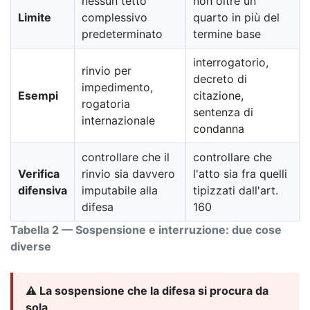
nessun tetto
non oltre un
Limite
complessivo
quarto in più del
predeterminato
termine base
interrogatorio,
rinvio per
decreto di
impedimento,
Esempi
citazione,
rogatoria
sentenza di
internazionale
condanna
controllare che il
controllare che
Verifica
rinvio sia davvero
l'atto sia fra quelli
difensiva
imputabile alla
tipizzati dall'art.
difesa
160
Tabella 2 — Sospensione e interruzione: due cose
diverse
⚠️ La sospensione che la difesa si procura da
sola