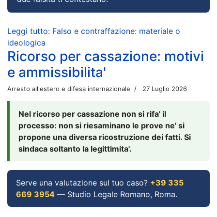
Leggi tutto: Falso e contraffazione: materiale o
ideologica
Ricorso per cassazione: motivi
e ammissibilita'
Arresto all'estero e difesa internazionale
27 Luglio 2026
Nel ricorso per cassazione non si rifa' il
processo: non si riesaminano le prove ne' si
propone una diversa ricostruzione dei fatti. Si
sindaca soltanto la legittimita'.
Serve una valutazione sul tuo caso?
+39 335
669 3954
— Studio Legale Romano, Roma.