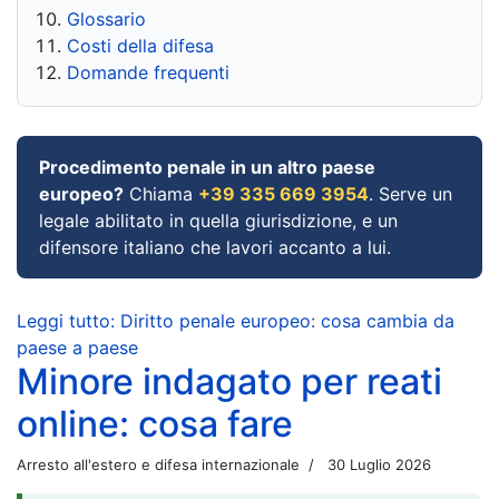
Glossario
Costi della difesa
Domande frequenti
Procedimento penale in un altro paese
europeo?
Chiama
+39 335 669 3954
. Serve un
legale abilitato in quella giurisdizione, e un
difensore italiano che lavori accanto a lui.
Leggi tutto: Diritto penale europeo: cosa cambia da
paese a paese
Minore indagato per reati
online: cosa fare
Arresto all'estero e difesa internazionale
30 Luglio 2026