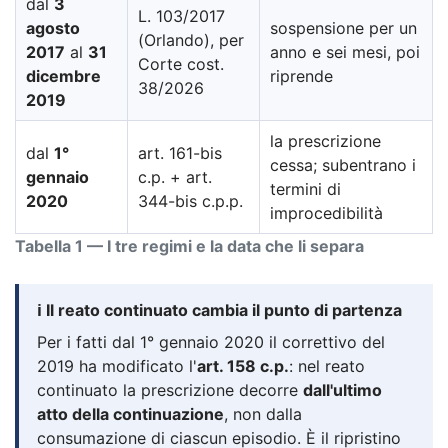
dal
3
L. 103/2017
agosto
sospensione per un
(Orlando), per
2017
al
31
anno e sei mesi, poi
Corte cost.
dicembre
riprende
38/2026
2019
la prescrizione
dal
1°
art. 161-bis
cessa; subentrano i
gennaio
c.p. + art.
termini di
2020
344-bis c.p.p.
improcedibilità
Tabella 1 — I tre regimi e la data che li separa
ℹ️ Il reato continuato cambia il punto di partenza
Per i fatti dal 1° gennaio 2020 il correttivo del
2019 ha modificato l'
art. 158 c.p.
: nel reato
continuato la prescrizione decorre
dall'ultimo
atto della continuazione
, non dalla
consumazione di ciascun episodio. È il ripristino