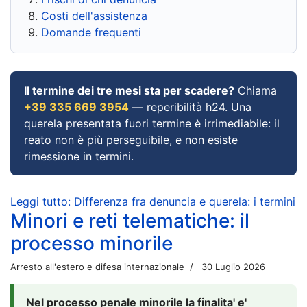
Costi dell'assistenza
Domande frequenti
Il termine dei tre mesi sta per scadere?
Chiama
+39 335 669 3954
— reperibilità h24. Una
querela presentata fuori termine è irrimediabile: il
reato non è più perseguibile, e non esiste
rimessione in termini.
Leggi tutto: Differenza fra denuncia e querela: i termini
Minori e reti telematiche: il
processo minorile
Arresto all'estero e difesa internazionale
30 Luglio 2026
Nel processo penale minorile la finalita' e'