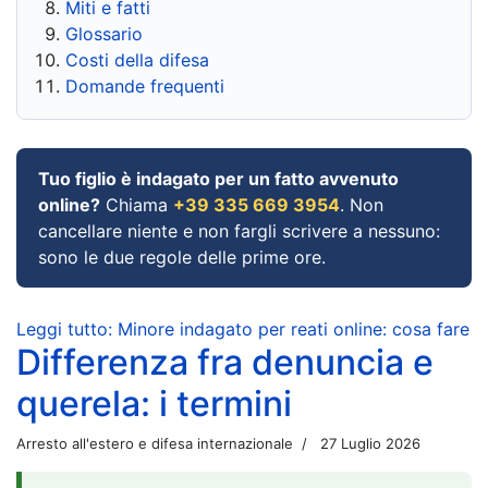
Miti e fatti
Glossario
Costi della difesa
Domande frequenti
Tuo figlio è indagato per un fatto avvenuto
online?
Chiama
+39 335 669 3954
. Non
cancellare niente e non fargli scrivere a nessuno:
sono le due regole delle prime ore.
Leggi tutto: Minore indagato per reati online: cosa fare
Differenza fra denuncia e
querela: i termini
Arresto all'estero e difesa internazionale
27 Luglio 2026