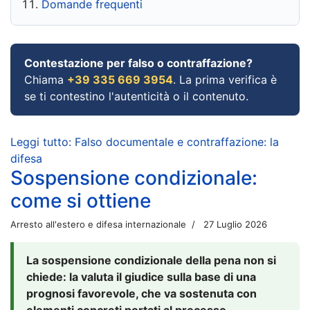
Domande frequenti
Contestazione per falso o contraffazione?
Chiama
+39 335 669 3954
. La prima verifica è
se ti contestino l'autenticità o il contenuto.
Leggi tutto: Falso documentale e contraffazione: la
difesa
Sospensione condizionale:
come si ottiene
Arresto all'estero e difesa internazionale
27 Luglio 2026
La sospensione condizionale della pena non si
chiede: la valuta il giudice sulla base di una
prognosi favorevole, che va sostenuta con
elementi concreti portati al processo.