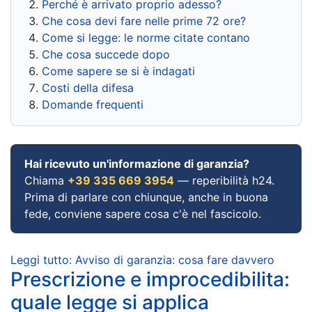
Perché è arrivato proprio adesso?
Che cosa devi fare nelle prime 72 ore?
Come si legge: le norme citate contano
Che cosa succede dopo
Come sapere se si è indagati
Costi della difesa
Domande frequenti
Hai ricevuto un'informazione di garanzia?
Chiama
+39 335 669 3954
— reperibilità h24.
Prima di parlare con chiunque, anche in buona
fede, conviene sapere cosa c'è nel fascicolo.
Leggi tutto: Avviso di garanzia: cosa fare davvero
Prescrizione e improcedibilita:
quale legge si applica