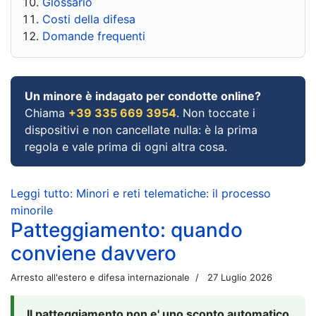
Glossario
Costi della difesa
Domande frequenti
Un minore è indagato per condotte online?
Chiama
+39 335 669 3954
. Non toccate i
dispositivi e non cancellate nulla: è la prima
regola e vale prima di ogni altra cosa.
Leggi tutto: Minori e reti telematiche: il processo
minorile
Patteggiamento: quando
conviene davvero
Arresto all'estero e difesa internazionale
27 Luglio 2026
Il patteggiamento non e' uno sconto automatico