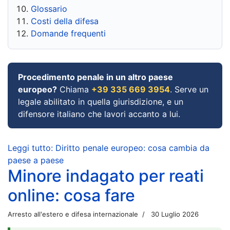
Glossario
Costi della difesa
Domande frequenti
Procedimento penale in un altro paese
europeo?
Chiama
+39 335 669 3954
. Serve un
legale abilitato in quella giurisdizione, e un
difensore italiano che lavori accanto a lui.
Leggi tutto: Diritto penale europeo: cosa cambia da
paese a paese
Minore indagato per reati
online: cosa fare
Arresto all'estero e difesa internazionale
30 Luglio 2026