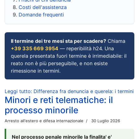
Costi dell'assistenza
Domande frequenti
Il termine dei tre mesi sta per scadere?
Chiama
+39 335 669 3954
— reperibilità h24. Una
querela presentata fuori termine è irrimediabile: il
reato non è più perseguibile, e non esiste
rimessione in termini.
Leggi tutto: Differenza fra denuncia e querela: i termini
Minori e reti telematiche: il
processo minorile
Arresto all'estero e difesa internazionale
30 Luglio 2026
Nel processo penale minorile la finalita' e'