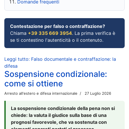
Domande frequenti
Contestazione per falso o contraffazione?
Chiama
+39 335 669 3954
. La prima verifica è
se ti contestino l'autenticità o il contenuto.
Leggi tutto: Falso documentale e contraffazione: la
difesa
Sospensione condizionale:
come si ottiene
Arresto all'estero e difesa internazionale
27 Luglio 2026
La sospensione condizionale della pena non si
chiede: la valuta il giudice sulla base di una
prognosi favorevole, che va sostenuta con
elementi concreti portati al processo.