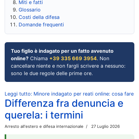
Miti e fatti
Glossario
Costi della difesa
Domande frequenti
Tuo figlio è indagato per un fatto avvenuto
online?
Chiama
+39 335 669 3954
. Non
cancellare niente e non fargli scrivere a nessuno:
sono le due regole delle prime ore.
Leggi tutto: Minore indagato per reati online: cosa fare
Differenza fra denuncia e
querela: i termini
Arresto all'estero e difesa internazionale
27 Luglio 2026