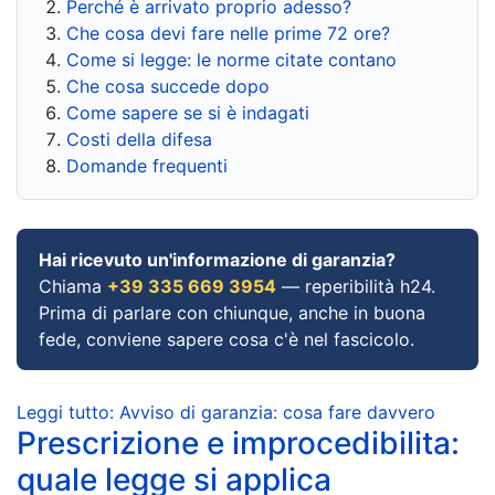
Perché è arrivato proprio adesso?
Che cosa devi fare nelle prime 72 ore?
Come si legge: le norme citate contano
Che cosa succede dopo
Come sapere se si è indagati
Costi della difesa
Domande frequenti
Hai ricevuto un'informazione di garanzia?
Chiama
+39 335 669 3954
— reperibilità h24.
Prima di parlare con chiunque, anche in buona
fede, conviene sapere cosa c'è nel fascicolo.
Leggi tutto: Avviso di garanzia: cosa fare davvero
Prescrizione e improcedibilita:
quale legge si applica