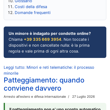
Glossario
Costi della difesa
Domande frequenti
Un minore è indagato per condotte online?
Chiama
+39 335 669 3954
. Non toccate i
dispositivi e non cancellate nulla: è la prima
regola e vale prima di ogni altra cosa.
Leggi tutto: Minori e reti telematiche: il processo
minorile
Patteggiamento: quando
conviene davvero
Arresto all'estero e difesa internazionale
27 Luglio 2026
Il patteggiamento non e' uno sconto automatico