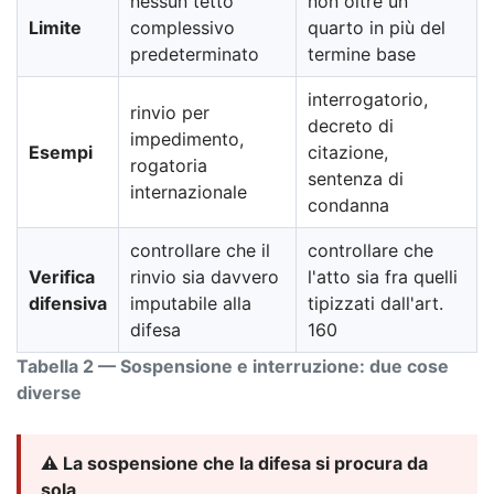
nessun tetto
non oltre un
Limite
complessivo
quarto in più del
predeterminato
termine base
interrogatorio,
rinvio per
decreto di
impedimento,
Esempi
citazione,
rogatoria
sentenza di
internazionale
condanna
controllare che il
controllare che
Verifica
rinvio sia davvero
l'atto sia fra quelli
difensiva
imputabile alla
tipizzati dall'art.
difesa
160
Tabella 2 — Sospensione e interruzione: due cose
diverse
⚠️ La sospensione che la difesa si procura da
sola