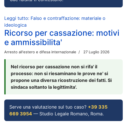
Leggi tutto: Falso e contraffazione: materiale o
ideologica
Ricorso per cassazione: motivi
e ammissibilita'
Arresto all'estero e difesa internazionale
27 Luglio 2026
Nel ricorso per cassazione non si rifa' il
processo: non si riesaminano le prove ne' si
propone una diversa ricostruzione dei fatti. Si
sindaca soltanto la legittimita'.
Serve una valutazione sul tuo caso?
+39 335
669 3954
— Studio Legale Romano, Roma.