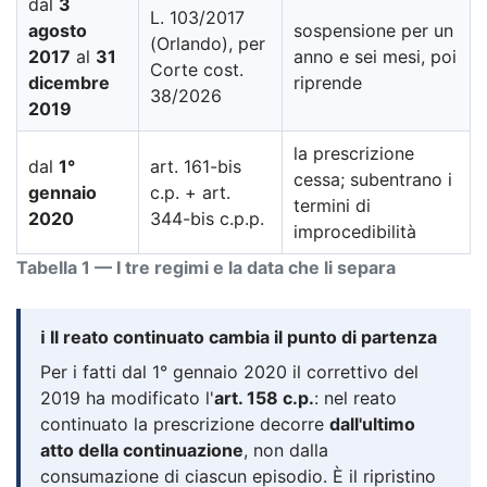
dal
3
L. 103/2017
agosto
sospensione per un
(Orlando), per
2017
al
31
anno e sei mesi, poi
Corte cost.
dicembre
riprende
38/2026
2019
la prescrizione
dal
1°
art. 161-bis
cessa; subentrano i
gennaio
c.p. + art.
termini di
2020
344-bis c.p.p.
improcedibilità
Tabella 1 — I tre regimi e la data che li separa
ℹ️ Il reato continuato cambia il punto di partenza
Per i fatti dal 1° gennaio 2020 il correttivo del
2019 ha modificato l'
art. 158 c.p.
: nel reato
continuato la prescrizione decorre
dall'ultimo
atto della continuazione
, non dalla
consumazione di ciascun episodio. È il ripristino