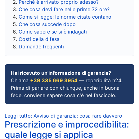
Perché è arrivato proprio adesso?
Che cosa devi fare nelle prime 72 ore?
Come si legge: le norme citate contano
Che cosa succede dopo
Come sapere se si è indagati
Costi della difesa
Domande frequenti
Hai ricevuto un'informazione di garanzia?
Chiama
+39 335 669 3954
— reperibilità h24.
Prima di parlare con chiunque, anche in buona
fede, conviene sapere cosa c'è nel fascicolo.
Leggi tutto: Avviso di garanzia: cosa fare davvero
Prescrizione e improcedibilita:
quale legge si applica