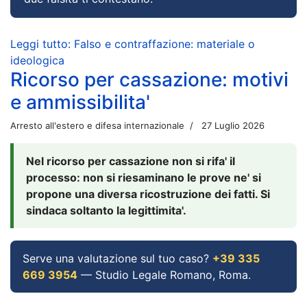
Leggi tutto: Falso e contraffazione: materiale o
ideologica
Ricorso per cassazione: motivi
e ammissibilita'
Arresto all'estero e difesa internazionale
27 Luglio 2026
Nel ricorso per cassazione non si rifa' il
processo: non si riesaminano le prove ne' si
propone una diversa ricostruzione dei fatti. Si
sindaca soltanto la legittimita'.
Serve una valutazione sul tuo caso?
+39 335
669 3954
— Studio Legale Romano, Roma.