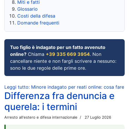
Miti e fatti
Glossario
Costi della difesa
Domande frequenti
Tuo figlio è indagato per un fatto avvenuto
online?
Chiama
+39 335 669 3954
. Non
cancellare niente e non fargli scrivere a nessuno:
sono le due regole delle prime ore.
Leggi tutto: Minore indagato per reati online: cosa fare
Differenza fra denuncia e
querela: i termini
Arresto all'estero e difesa internazionale
27 Luglio 2026