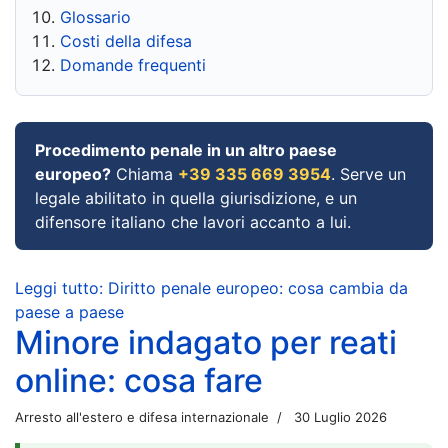
Glossario
Costi della difesa
Domande frequenti
Procedimento penale in un altro paese
europeo?
Chiama
+39 335 669 3954
. Serve un
legale abilitato in quella giurisdizione, e un
difensore italiano che lavori accanto a lui.
Leggi tutto: Diritto penale europeo: cosa cambia da
paese a paese
Minore indagato per reati
online: cosa fare
Arresto all'estero e difesa internazionale
30 Luglio 2026