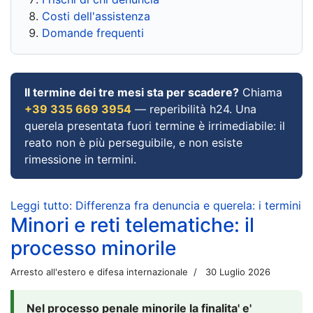
Costi dell'assistenza
Domande frequenti
Il termine dei tre mesi sta per scadere?
Chiama
+39 335 669 3954
— reperibilità h24. Una
querela presentata fuori termine è irrimediabile: il
reato non è più perseguibile, e non esiste
rimessione in termini.
Leggi tutto: Differenza fra denuncia e querela: i termini
Minori e reti telematiche: il
processo minorile
Arresto all'estero e difesa internazionale
30 Luglio 2026
Nel processo penale minorile la finalita' e'