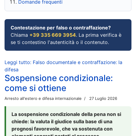
Domande frequenti
Contestazione per falso o contraffazione?
Chiama
+39 335 669 3954
. La prima verifica è
se ti contestino l'autenticità o il contenuto.
Leggi tutto: Falso documentale e contraffazione: la
difesa
Sospensione condizionale:
come si ottiene
Arresto all'estero e difesa internazionale
27 Luglio 2026
La sospensione condizionale della pena non si
chiede: la valuta il giudice sulla base di una
prognosi favorevole, che va sostenuta con
elementi concreti portati al processo.