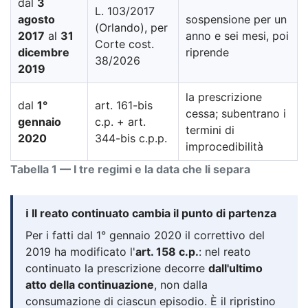
dal
3
L. 103/2017
agosto
sospensione per un
(Orlando), per
2017
al
31
anno e sei mesi, poi
Corte cost.
dicembre
riprende
38/2026
2019
la prescrizione
dal
1°
art. 161-bis
cessa; subentrano i
gennaio
c.p. + art.
termini di
2020
344-bis c.p.p.
improcedibilità
Tabella 1 — I tre regimi e la data che li separa
ℹ️ Il reato continuato cambia il punto di partenza
Per i fatti dal 1° gennaio 2020 il correttivo del
2019 ha modificato l'
art. 158 c.p.
: nel reato
continuato la prescrizione decorre
dall'ultimo
atto della continuazione
, non dalla
consumazione di ciascun episodio. È il ripristino