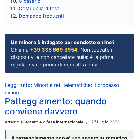
Glossario
Costi della difesa
Domande frequenti
Un minore è indagato per condotte online?
Chiama
+39 335 669 3954
. Non toccate i
dispositivi e non cancellate nulla: è la prima
regola e vale prima di ogni altra cosa.
Leggi tutto: Minori e reti telematiche: il processo
minorile
Patteggiamento: quando
conviene davvero
Arresto all'estero e difesa internazionale
27 Luglio 2026
Il patteggiamento non e' uno sconto automatico