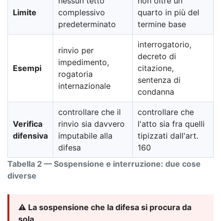
nessun tetto
non oltre un
Limite
complessivo
quarto in più del
predeterminato
termine base
interrogatorio,
rinvio per
decreto di
impedimento,
Esempi
citazione,
rogatoria
sentenza di
internazionale
condanna
controllare che il
controllare che
Verifica
rinvio sia davvero
l'atto sia fra quelli
difensiva
imputabile alla
tipizzati dall'art.
difesa
160
Tabella 2 — Sospensione e interruzione: due cose
diverse
⚠️ La sospensione che la difesa si procura da
sola