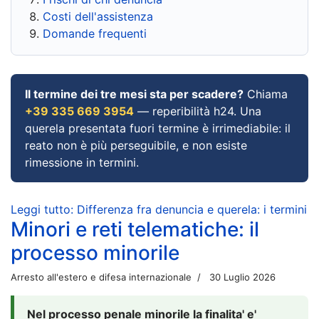
Costi dell'assistenza
Domande frequenti
Il termine dei tre mesi sta per scadere?
Chiama
+39 335 669 3954
— reperibilità h24. Una
querela presentata fuori termine è irrimediabile: il
reato non è più perseguibile, e non esiste
rimessione in termini.
Leggi tutto: Differenza fra denuncia e querela: i termini
Minori e reti telematiche: il
processo minorile
Arresto all'estero e difesa internazionale
30 Luglio 2026
Nel processo penale minorile la finalita' e'