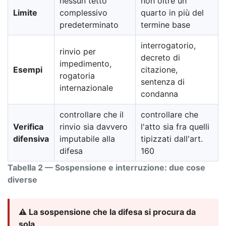
nessun tetto
non oltre un
Limite
complessivo
quarto in più del
predeterminato
termine base
interrogatorio,
rinvio per
decreto di
impedimento,
Esempi
citazione,
rogatoria
sentenza di
internazionale
condanna
controllare che il
controllare che
Verifica
rinvio sia davvero
l'atto sia fra quelli
difensiva
imputabile alla
tipizzati dall'art.
difesa
160
Tabella 2 — Sospensione e interruzione: due cose
diverse
⚠️ La sospensione che la difesa si procura da
sola