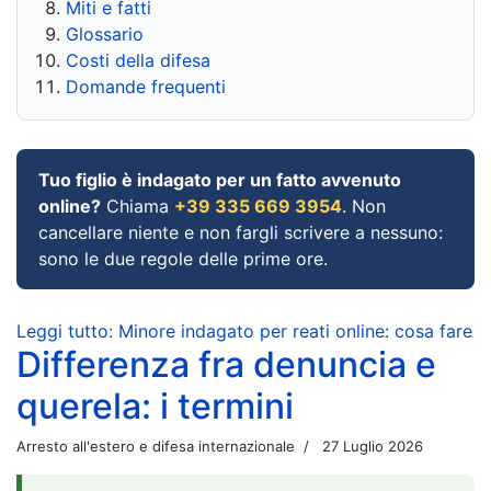
Miti e fatti
Glossario
Costi della difesa
Domande frequenti
Tuo figlio è indagato per un fatto avvenuto
online?
Chiama
+39 335 669 3954
. Non
cancellare niente e non fargli scrivere a nessuno:
sono le due regole delle prime ore.
Leggi tutto: Minore indagato per reati online: cosa fare
Differenza fra denuncia e
querela: i termini
Arresto all'estero e difesa internazionale
27 Luglio 2026