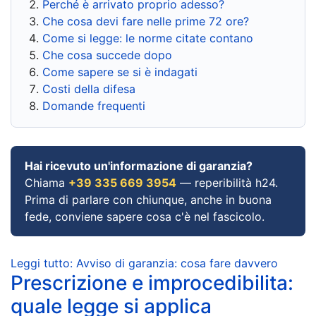
Perché è arrivato proprio adesso?
Che cosa devi fare nelle prime 72 ore?
Come si legge: le norme citate contano
Che cosa succede dopo
Come sapere se si è indagati
Costi della difesa
Domande frequenti
Hai ricevuto un'informazione di garanzia?
Chiama
+39 335 669 3954
— reperibilità h24.
Prima di parlare con chiunque, anche in buona
fede, conviene sapere cosa c'è nel fascicolo.
Leggi tutto: Avviso di garanzia: cosa fare davvero
Prescrizione e improcedibilita:
quale legge si applica