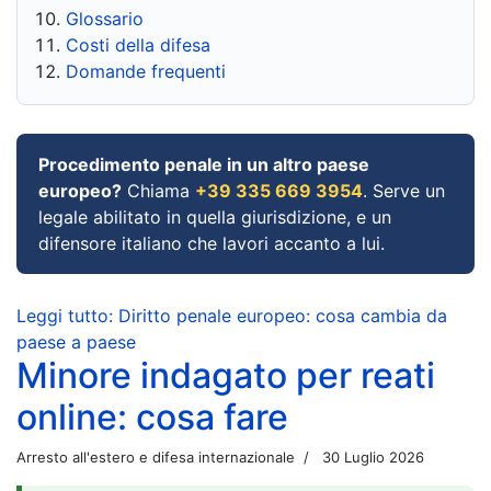
Glossario
Costi della difesa
Domande frequenti
Procedimento penale in un altro paese
europeo?
Chiama
+39 335 669 3954
. Serve un
legale abilitato in quella giurisdizione, e un
difensore italiano che lavori accanto a lui.
Leggi tutto: Diritto penale europeo: cosa cambia da
paese a paese
Minore indagato per reati
online: cosa fare
Arresto all'estero e difesa internazionale
30 Luglio 2026