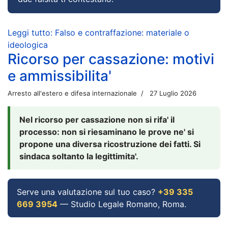
Leggi tutto: Falso e contraffazione: materiale o
ideologica
Ricorso per cassazione: motivi
e ammissibilita'
Arresto all'estero e difesa internazionale
27 Luglio 2026
Nel ricorso per cassazione non si rifa' il
processo: non si riesaminano le prove ne' si
propone una diversa ricostruzione dei fatti. Si
sindaca soltanto la legittimita'.
Serve una valutazione sul tuo caso?
+39 335
669 3954
— Studio Legale Romano, Roma.