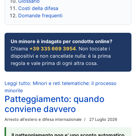
Glossario
Costi della difesa
Domande frequenti
Un minore è indagato per condotte online?
Chiama
+39 335 669 3954
. Non toccate i
dispositivi e non cancellate nulla: è la prima
regola e vale prima di ogni altra cosa.
Leggi tutto: Minori e reti telematiche: il processo
minorile
Patteggiamento: quando
conviene davvero
Arresto all'estero e difesa internazionale
27 Luglio 2026
Il patteggiamento non e' uno sconto automatico