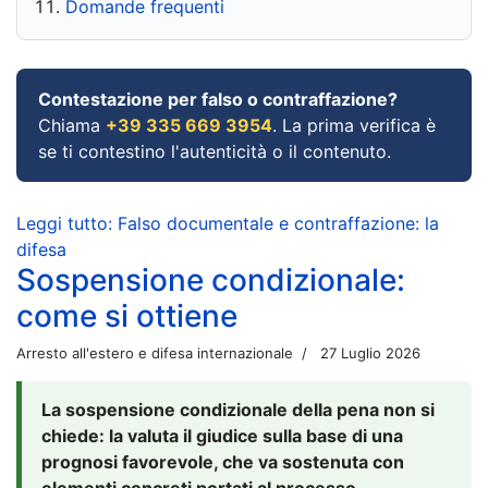
Domande frequenti
Contestazione per falso o contraffazione?
Chiama
+39 335 669 3954
. La prima verifica è
se ti contestino l'autenticità o il contenuto.
Leggi tutto: Falso documentale e contraffazione: la
difesa
Sospensione condizionale:
come si ottiene
Arresto all'estero e difesa internazionale
27 Luglio 2026
La sospensione condizionale della pena non si
chiede: la valuta il giudice sulla base di una
prognosi favorevole, che va sostenuta con
elementi concreti portati al processo.