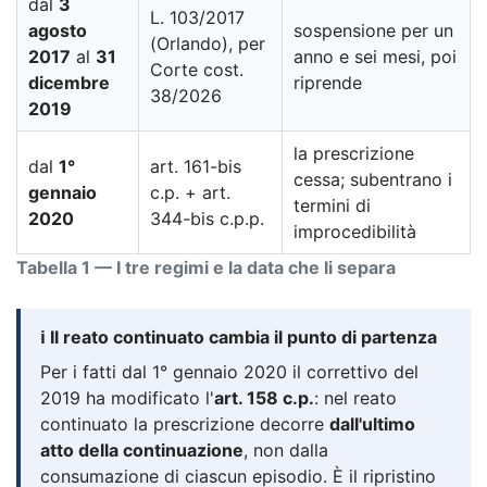
dal
3
L. 103/2017
agosto
sospensione per un
(Orlando), per
2017
al
31
anno e sei mesi, poi
Corte cost.
dicembre
riprende
38/2026
2019
la prescrizione
dal
1°
art. 161-bis
cessa; subentrano i
gennaio
c.p. + art.
termini di
2020
344-bis c.p.p.
improcedibilità
Tabella 1 — I tre regimi e la data che li separa
ℹ️ Il reato continuato cambia il punto di partenza
Per i fatti dal 1° gennaio 2020 il correttivo del
2019 ha modificato l'
art. 158 c.p.
: nel reato
continuato la prescrizione decorre
dall'ultimo
atto della continuazione
, non dalla
consumazione di ciascun episodio. È il ripristino