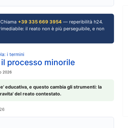
Chiama
+39 335 669 3954
— reperibilità h24.
imediabile: il reato non è più perseguibile, e non
a: i termini
 il processo minorile
io 2026
 e' educativa, e questo cambia gli strumenti: la
ravita' del reato contestato.
026