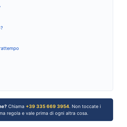
?
o?
frattempo
ne?
Chiama
+39 335 669 3954
. Non toccate i
ima regola e vale prima di ogni altra cosa.