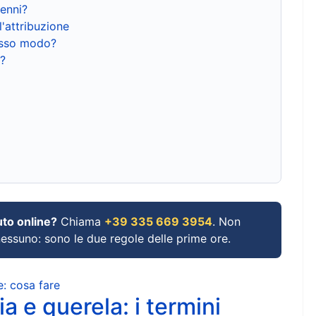
renni?
l'attribuzione
tesso modo?
?
uto online?
Chiama
+39 335 669 3954
. Non
 nessuno: sono le due regole delle prime ore.
e: cosa fare
a e querela: i termini