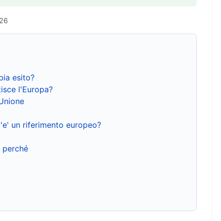
026
bia esito?
isce l'Europa?
'Unione
'e' un riferimento europeo?
e perché