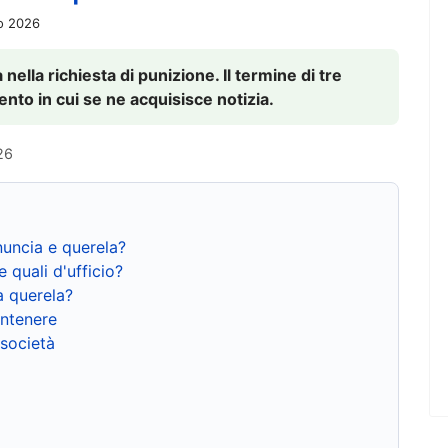
io 2026
nella richiesta di punizione. Il termine di tre
to in cui se ne acquisisce notizia.
26
nuncia e querela?
e quali d'ufficio?
a querela?
ntenere
 società