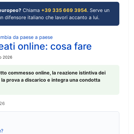
 europeo?
Chiama
+39 335 669 3954
. Serve un
un difensore italiano che lavori accanto a lui.
cambia da paese a paese
ati online: cosa fare
io 2026
to commesso online, la reazione istintiva dei
 la prova a discarico e integra una condotta
026
e?