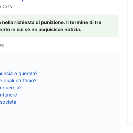
io 2026
nella richiesta di punizione. Il termine di tre
to in cui se ne acquisisce notizia.
26
nuncia e querela?
e quali d'ufficio?
a querela?
ntenere
 società