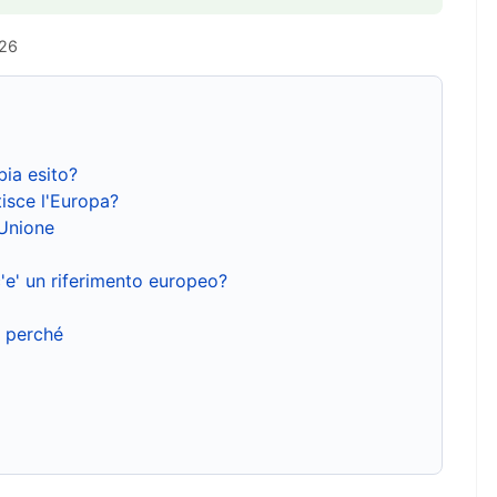
026
bia esito?
isce l'Europa?
'Unione
'e' un riferimento europeo?
e perché