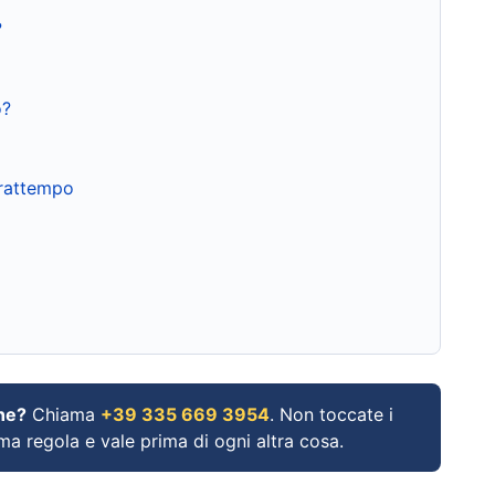
?
o?
frattempo
ne?
Chiama
+39 335 669 3954
. Non toccate i
ima regola e vale prima di ogni altra cosa.