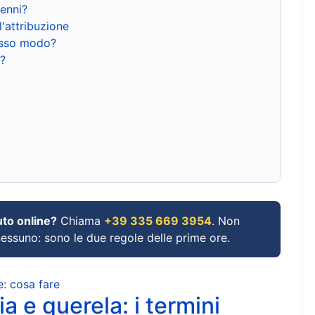
renni?
l'attribuzione
tesso modo?
?
uto online?
Chiama
+39 335 669 3954
. Non
 nessuno: sono le due regole delle prime ore.
e: cosa fare
a e querela: i termini