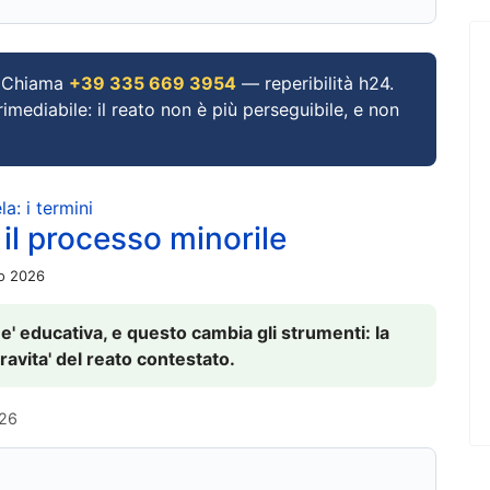
Chiama
+39 335 669 3954
— reperibilità h24.
imediabile: il reato non è più perseguibile, e non
a: i termini
 il processo minorile
io 2026
 e' educativa, e questo cambia gli strumenti: la
ravita' del reato contestato.
026