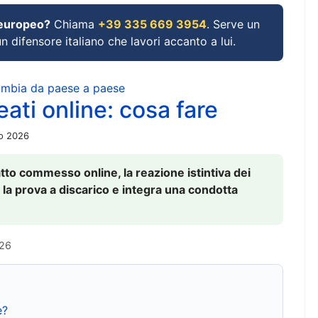
 europeo?
Chiama
+39 335 669 3954
. Serve un
un difensore italiano che lavori accanto a lui.
cambia da paese a paese
ati online: cosa fare
io 2026
to commesso online, la reazione istintiva dei
 la prova a discarico e integra una condotta
026
e?