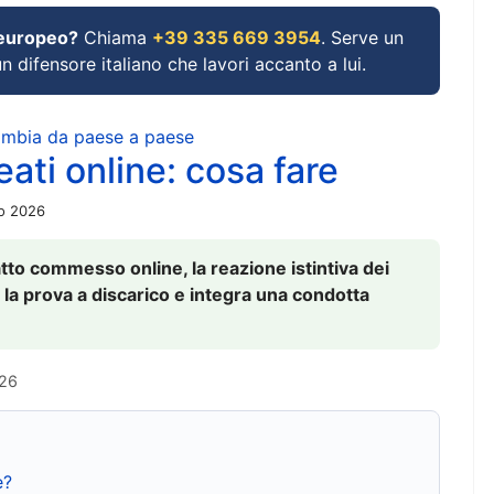
 europeo?
Chiama
+39 335 669 3954
. Serve un
un difensore italiano che lavori accanto a lui.
cambia da paese a paese
ati online: cosa fare
io 2026
to commesso online, la reazione istintiva dei
 la prova a discarico e integra una condotta
026
e?