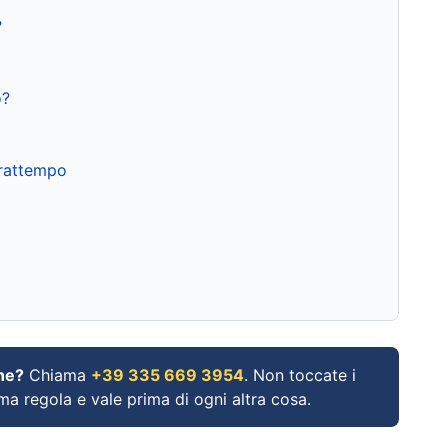
?
o?
frattempo
ne?
Chiama
+39 335 669 3954
. Non toccate i
ima regola e vale prima di ogni altra cosa.