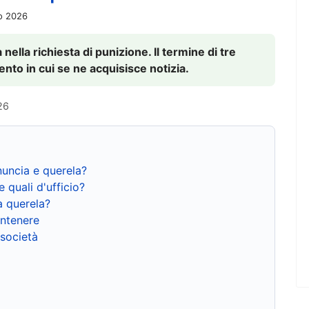
io 2026
nella richiesta di punizione. Il termine di tre
to in cui se ne acquisisce notizia.
26
nuncia e querela?
e quali d'ufficio?
a querela?
ntenere
 società