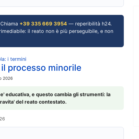
Chiama
+39 335 669 3954
— reperibilità h24.
imediabile: il reato non è più perseguibile, e non
a: i termini
 il processo minorile
io 2026
 e' educativa, e questo cambia gli strumenti: la
ravita' del reato contestato.
026