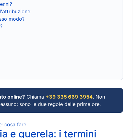
renni?
l'attribuzione
tesso modo?
?
uto online?
Chiama
+39 335 669 3954
. Non
 nessuno: sono le due regole delle prime ore.
e: cosa fare
a e querela: i termini