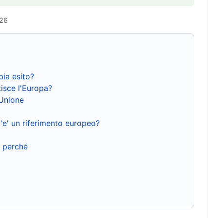
026
bia esito?
isce l'Europa?
'Unione
'e' un riferimento europeo?
e perché