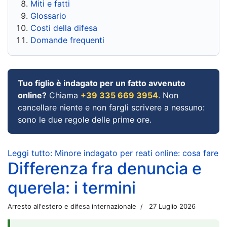
Miti e fatti
Glossario
Costi della difesa
Domande frequenti
Tuo figlio è indagato per un fatto avvenuto
online?
Chiama
+39 335 669 3954
. Non
cancellare niente e non fargli scrivere a nessuno:
sono le due regole delle prime ore.
Leggi tutto: Minore indagato per reati online: cosa fare
Differenza fra denuncia e
querela: i termini
Arresto all'estero e difesa internazionale
27 Luglio 2026