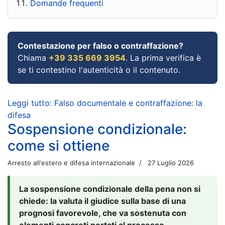
Domande frequenti
Contestazione per falso o contraffazione?
Chiama
+39 335 669 3954
. La prima verifica è
se ti contestino l'autenticità o il contenuto.
Leggi tutto: Falso documentale e contraffazione: la
difesa
Sospensione condizionale:
come si ottiene
Arresto all'estero e difesa internazionale
27 Luglio 2026
La sospensione condizionale della pena non si
chiede: la valuta il giudice sulla base di una
prognosi favorevole, che va sostenuta con
elementi concreti portati al processo.