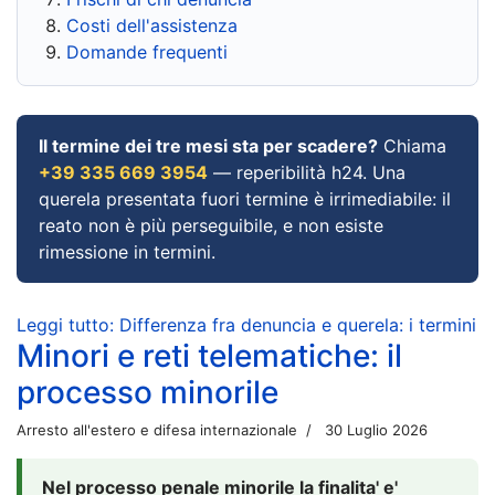
Costi dell'assistenza
Domande frequenti
Il termine dei tre mesi sta per scadere?
Chiama
+39 335 669 3954
— reperibilità h24. Una
querela presentata fuori termine è irrimediabile: il
reato non è più perseguibile, e non esiste
rimessione in termini.
Leggi tutto: Differenza fra denuncia e querela: i termini
Minori e reti telematiche: il
processo minorile
Arresto all'estero e difesa internazionale
30 Luglio 2026
Nel processo penale minorile la finalita' e'