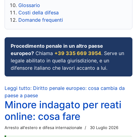
Glossario
Costi della difesa
Domande frequenti
Procedimento penale in un altro paese
europeo?
Chiama
+39 335 669 3954
. Serve un
legale abilitato in quella giurisdizione, e un
difensore italiano che lavori accanto a lui.
Leggi tutto: Diritto penale europeo: cosa cambia da
paese a paese
Minore indagato per reati
online: cosa fare
Arresto all'estero e difesa internazionale
30 Luglio 2026