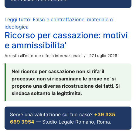
Leggi tutto: Falso e contraffazione: materiale o
ideologica
Ricorso per cassazione: motivi
e ammissibilita'
Arresto all'estero e difesa internazionale
27 Luglio 2026
Nel ricorso per cassazione non si rifa' il
processo: non si riesaminano le prove ne' si
propone una diversa ricostruzione dei fatti. Si
sindaca soltanto la legittimita'.
Serve una valutazione sul tuo caso?
+39 335
669 3954
— Studio Legale Romano, Roma.