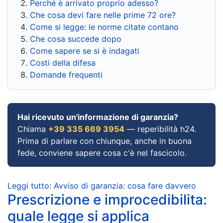
Perché è arrivato proprio adesso?
Che cosa devi fare nelle prime 72 ore?
Come si legge: le norme citate contano
Che cosa succede dopo
Come sapere se si è indagati
Costi della difesa
Domande frequenti
Hai ricevuto un'informazione di garanzia?
Chiama
+39 335 669 3954
— reperibilità h24.
Prima di parlare con chiunque, anche in buona
fede, conviene sapere cosa c'è nel fascicolo.
Leggi tutto: Avviso di garanzia: cosa fare davvero
Prescrizione e improcedibilita:
quale legge si applica