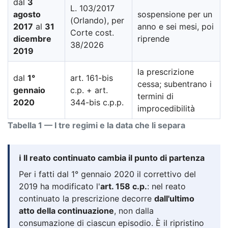
dal
3
L. 103/2017
agosto
sospensione per un
(Orlando), per
2017
al
31
anno e sei mesi, poi
Corte cost.
dicembre
riprende
38/2026
2019
la prescrizione
dal
1°
art. 161-bis
cessa; subentrano i
gennaio
c.p. + art.
termini di
2020
344-bis c.p.p.
improcedibilità
Tabella 1 — I tre regimi e la data che li separa
ℹ️ Il reato continuato cambia il punto di partenza
Per i fatti dal 1° gennaio 2020 il correttivo del
2019 ha modificato l'
art. 158 c.p.
: nel reato
continuato la prescrizione decorre
dall'ultimo
atto della continuazione
, non dalla
consumazione di ciascun episodio. È il ripristino