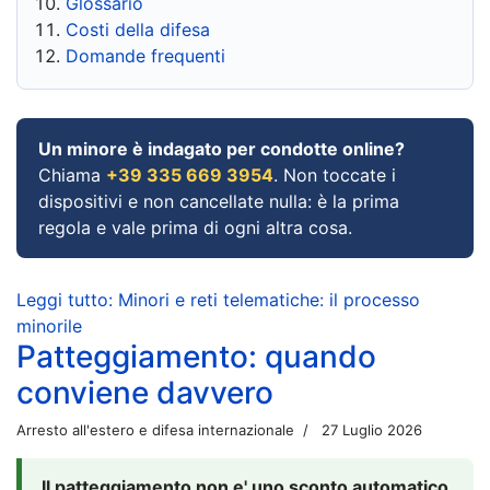
Glossario
Costi della difesa
Domande frequenti
Un minore è indagato per condotte online?
Chiama
+39 335 669 3954
. Non toccate i
dispositivi e non cancellate nulla: è la prima
regola e vale prima di ogni altra cosa.
Leggi tutto: Minori e reti telematiche: il processo
minorile
Patteggiamento: quando
conviene davvero
Arresto all'estero e difesa internazionale
27 Luglio 2026
Il patteggiamento non e' uno sconto automatico