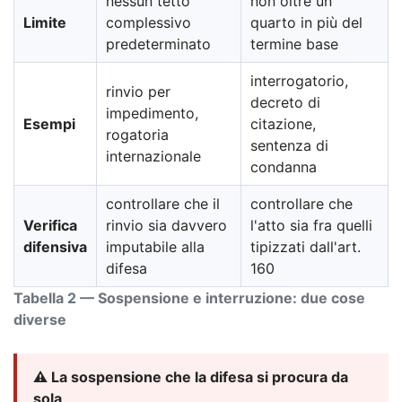
nessun tetto
non oltre un
Limite
complessivo
quarto in più del
predeterminato
termine base
interrogatorio,
rinvio per
decreto di
impedimento,
Esempi
citazione,
rogatoria
sentenza di
internazionale
condanna
controllare che il
controllare che
Verifica
rinvio sia davvero
l'atto sia fra quelli
difensiva
imputabile alla
tipizzati dall'art.
difesa
160
Tabella 2 — Sospensione e interruzione: due cose
diverse
⚠️ La sospensione che la difesa si procura da
sola