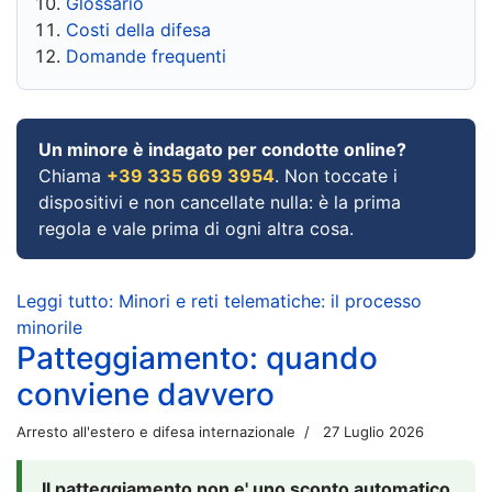
Glossario
Costi della difesa
Domande frequenti
Un minore è indagato per condotte online?
Chiama
+39 335 669 3954
. Non toccate i
dispositivi e non cancellate nulla: è la prima
regola e vale prima di ogni altra cosa.
Leggi tutto: Minori e reti telematiche: il processo
minorile
Patteggiamento: quando
conviene davvero
Arresto all'estero e difesa internazionale
27 Luglio 2026
Il patteggiamento non e' uno sconto automatico