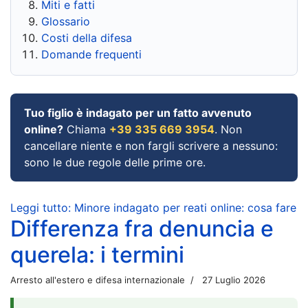
Miti e fatti
Glossario
Costi della difesa
Domande frequenti
Tuo figlio è indagato per un fatto avvenuto
online?
Chiama
+39 335 669 3954
. Non
cancellare niente e non fargli scrivere a nessuno:
sono le due regole delle prime ore.
Leggi tutto: Minore indagato per reati online: cosa fare
Differenza fra denuncia e
querela: i termini
Arresto all'estero e difesa internazionale
27 Luglio 2026