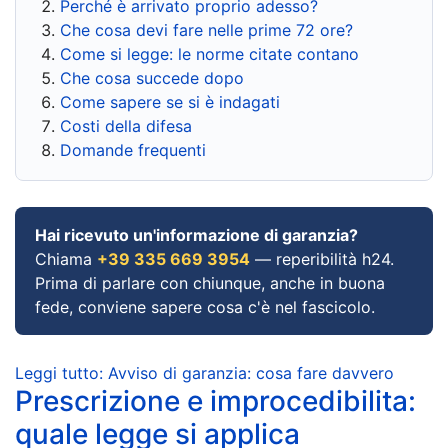
Perché è arrivato proprio adesso?
Che cosa devi fare nelle prime 72 ore?
Come si legge: le norme citate contano
Che cosa succede dopo
Come sapere se si è indagati
Costi della difesa
Domande frequenti
Hai ricevuto un'informazione di garanzia?
Chiama
+39 335 669 3954
— reperibilità h24.
Prima di parlare con chiunque, anche in buona
fede, conviene sapere cosa c'è nel fascicolo.
Leggi tutto: Avviso di garanzia: cosa fare davvero
Prescrizione e improcedibilita:
quale legge si applica