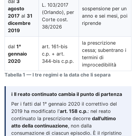
dal
3
L. 103/2017
agosto
sospensione per un
(Orlando), per
2017
al
31
anno e sei mesi, poi
Corte cost.
dicembre
riprende
38/2026
2019
la prescrizione
dal
1°
art. 161-bis
cessa; subentrano i
gennaio
c.p. + art.
termini di
2020
344-bis c.p.p.
improcedibilità
Tabella 1 — I tre regimi e la data che li separa
ℹ️ Il reato continuato cambia il punto di partenza
Per i fatti dal 1° gennaio 2020 il correttivo del
2019 ha modificato l'
art. 158 c.p.
: nel reato
continuato la prescrizione decorre
dall'ultimo
atto della continuazione
, non dalla
consumazione di ciascun episodio. È il ripristino