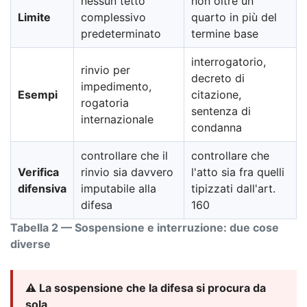
nessun tetto
non oltre un
Limite
complessivo
quarto in più del
predeterminato
termine base
interrogatorio,
rinvio per
decreto di
impedimento,
Esempi
citazione,
rogatoria
sentenza di
internazionale
condanna
controllare che il
controllare che
Verifica
rinvio sia davvero
l'atto sia fra quelli
difensiva
imputabile alla
tipizzati dall'art.
difesa
160
Tabella 2 — Sospensione e interruzione: due cose
diverse
⚠️ La sospensione che la difesa si procura da
sola