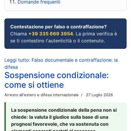
Domande frequenti
Contestazione per falso o contraffazione?
Chiama
+39 335 669 3954
. La prima verifica è
se ti contestino l'autenticità o il contenuto.
Leggi tutto: Falso documentale e contraffazione: la
difesa
Sospensione condizionale:
come si ottiene
Arresto all'estero e difesa internazionale
27 Luglio 2026
La sospensione condizionale della pena non si
chiede: la valuta il giudice sulla base di una
prognosi favorevole, che va sostenuta con
elementi concreti portati al processo.