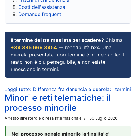
Costi dell'assistenza
Domande frequenti
Il termine dei tre mesi sta per scadere?
Chiama
+39 335 669 3954
— reperibilità h24. Una
querela presentata fuori termine è irrimediabile: il
reato non è più perseguibile, e non esiste
rimessione in termini.
Leggi tutto: Differenza fra denuncia e querela: i termini
Minori e reti telematiche: il
processo minorile
Arresto all'estero e difesa internazionale
30 Luglio 2026
Nel processo penale minorile la finalita' e'