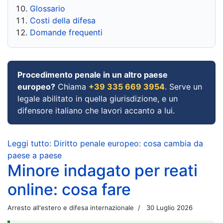
Glossario
Costi della difesa
Domande frequenti
Procedimento penale in un altro paese
europeo?
Chiama
+39 335 669 3954
. Serve un
legale abilitato in quella giurisdizione, e un
difensore italiano che lavori accanto a lui.
Leggi tutto: Diritto penale europeo: cosa cambia da
paese a paese
Minore indagato per reati
online: cosa fare
Arresto all'estero e difesa internazionale
30 Luglio 2026