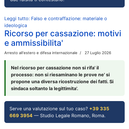
Leggi tutto: Falso e contraffazione: materiale o
ideologica
Ricorso per cassazione: motivi
e ammissibilita'
Arresto all'estero e difesa internazionale
27 Luglio 2026
Nel ricorso per cassazione non si rifa' il
processo: non si riesaminano le prove ne' si
propone una diversa ricostruzione dei fatti. Si
sindaca soltanto la legittimita'.
Serve una valutazione sul tuo caso?
+39 335
669 3954
— Studio Legale Romano, Roma.