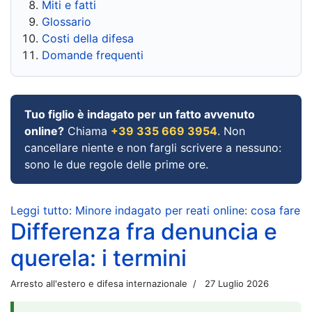
Miti e fatti
Glossario
Costi della difesa
Domande frequenti
Tuo figlio è indagato per un fatto avvenuto
online?
Chiama
+39 335 669 3954
. Non
cancellare niente e non fargli scrivere a nessuno:
sono le due regole delle prime ore.
Leggi tutto: Minore indagato per reati online: cosa fare
Differenza fra denuncia e
querela: i termini
Arresto all'estero e difesa internazionale
27 Luglio 2026