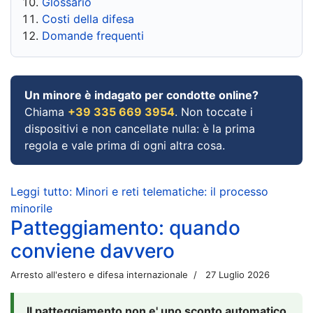
Glossario
Costi della difesa
Domande frequenti
Un minore è indagato per condotte online?
Chiama
+39 335 669 3954
. Non toccate i
dispositivi e non cancellate nulla: è la prima
regola e vale prima di ogni altra cosa.
Leggi tutto: Minori e reti telematiche: il processo
minorile
Patteggiamento: quando
conviene davvero
Arresto all'estero e difesa internazionale
27 Luglio 2026
Il patteggiamento non e' uno sconto automatico