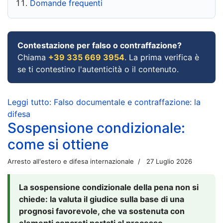
Domande frequenti
Contestazione per falso o contraffazione?
Chiama
+39 335 669 3954
. La prima verifica è
se ti contestino l'autenticità o il contenuto.
Leggi tutto: Falso documentale e contraffazione: la
difesa
Sospensione condizionale:
come si ottiene
Arresto all'estero e difesa internazionale
27 Luglio 2026
La sospensione condizionale della pena non si
chiede: la valuta il giudice sulla base di una
prognosi favorevole, che va sostenuta con
elementi concreti portati al processo.