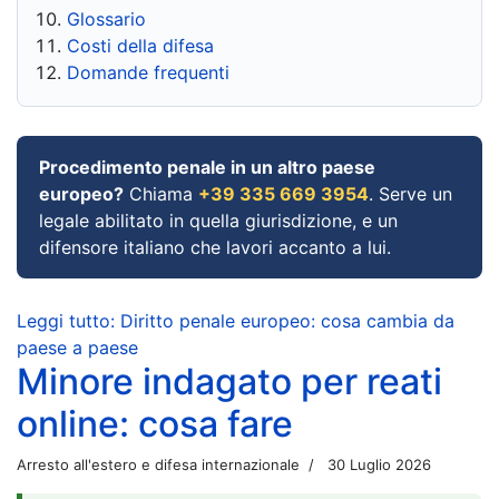
Glossario
Costi della difesa
Domande frequenti
Procedimento penale in un altro paese
europeo?
Chiama
+39 335 669 3954
. Serve un
legale abilitato in quella giurisdizione, e un
difensore italiano che lavori accanto a lui.
Leggi tutto: Diritto penale europeo: cosa cambia da
paese a paese
Minore indagato per reati
online: cosa fare
Arresto all'estero e difesa internazionale
30 Luglio 2026