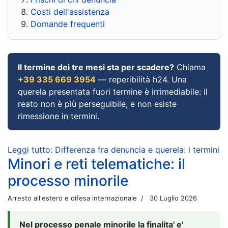
Costi dell'assistenza
Domande frequenti
Il termine dei tre mesi sta per scadere?
Chiama
+39 335 669 3954
— reperibilità h24. Una
querela presentata fuori termine è irrimediabile: il
reato non è più perseguibile, e non esiste
rimessione in termini.
Leggi tutto: Differenza fra denuncia e querela: i termini
Minori e reti telematiche: il
processo minorile
Arresto all'estero e difesa internazionale
30 Luglio 2026
Nel processo penale minorile la finalita' e'