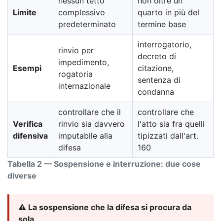
nessun tetto
non oltre un
Limite
complessivo
quarto in più del
predeterminato
termine base
interrogatorio,
rinvio per
decreto di
impedimento,
Esempi
citazione,
rogatoria
sentenza di
internazionale
condanna
controllare che il
controllare che
Verifica
rinvio sia davvero
l'atto sia fra quelli
difensiva
imputabile alla
tipizzati dall'art.
difesa
160
Tabella 2 — Sospensione e interruzione: due cose
diverse
⚠️ La sospensione che la difesa si procura da
sola