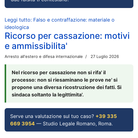
Leggi tutto: Falso e contraffazione: materiale o
ideologica
Ricorso per cassazione: motivi
e ammissibilita'
Arresto all'estero e difesa internazionale
27 Luglio 2026
Nel ricorso per cassazione non si rifa' il
processo: non si riesaminano le prove ne' si
propone una diversa ricostruzione dei fatti. Si
sindaca soltanto la legittimita'.
Serve una valutazione sul tuo caso?
+39 335
669 3954
— Studio Legale Romano, Roma.