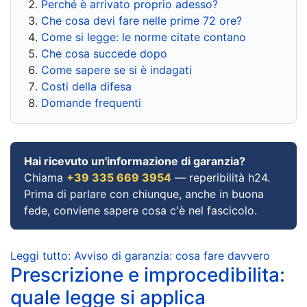
Perché è arrivato proprio adesso?
Che cosa devi fare nelle prime 72 ore?
Come si legge: le norme citate contano
Che cosa succede dopo
Come sapere se si è indagati
Costi della difesa
Domande frequenti
Hai ricevuto un'informazione di garanzia?
Chiama
+39 335 669 3954
— reperibilità h24.
Prima di parlare con chiunque, anche in buona
fede, conviene sapere cosa c'è nel fascicolo.
Leggi tutto: Avviso di garanzia: cosa fare davvero
Prescrizione e improcedibilita:
quale legge si applica