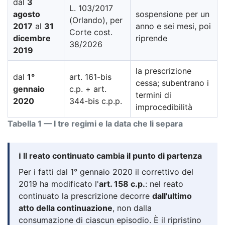
dal
3
L. 103/2017
agosto
sospensione per un
(Orlando), per
2017
al
31
anno e sei mesi, poi
Corte cost.
dicembre
riprende
38/2026
2019
la prescrizione
dal
1°
art. 161-bis
cessa; subentrano i
gennaio
c.p. + art.
termini di
2020
344-bis c.p.p.
improcedibilità
Tabella 1 — I tre regimi e la data che li separa
ℹ️ Il reato continuato cambia il punto di partenza
Per i fatti dal 1° gennaio 2020 il correttivo del
2019 ha modificato l'
art. 158 c.p.
: nel reato
continuato la prescrizione decorre
dall'ultimo
atto della continuazione
, non dalla
consumazione di ciascun episodio. È il ripristino