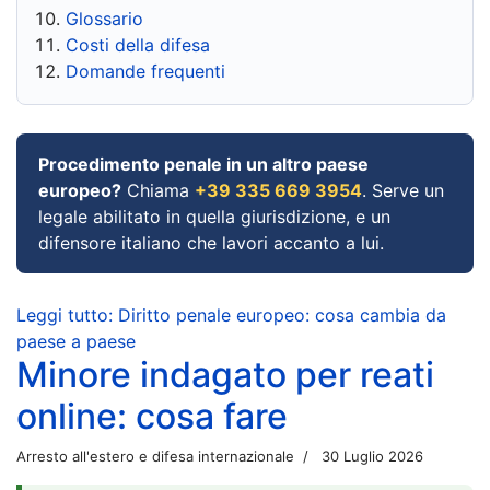
Glossario
Costi della difesa
Domande frequenti
Procedimento penale in un altro paese
europeo?
Chiama
+39 335 669 3954
. Serve un
legale abilitato in quella giurisdizione, e un
difensore italiano che lavori accanto a lui.
Leggi tutto: Diritto penale europeo: cosa cambia da
paese a paese
Minore indagato per reati
online: cosa fare
Arresto all'estero e difesa internazionale
30 Luglio 2026