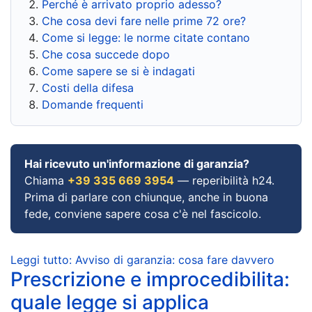
Perché è arrivato proprio adesso?
Che cosa devi fare nelle prime 72 ore?
Come si legge: le norme citate contano
Che cosa succede dopo
Come sapere se si è indagati
Costi della difesa
Domande frequenti
Hai ricevuto un'informazione di garanzia?
Chiama
+39 335 669 3954
— reperibilità h24.
Prima di parlare con chiunque, anche in buona
fede, conviene sapere cosa c'è nel fascicolo.
Leggi tutto: Avviso di garanzia: cosa fare davvero
Prescrizione e improcedibilita:
quale legge si applica