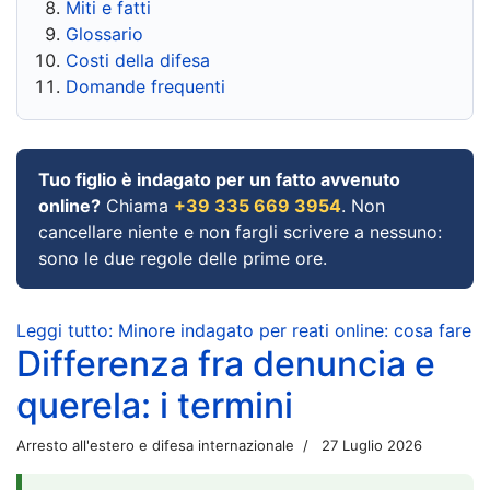
Miti e fatti
Glossario
Costi della difesa
Domande frequenti
Tuo figlio è indagato per un fatto avvenuto
online?
Chiama
+39 335 669 3954
. Non
cancellare niente e non fargli scrivere a nessuno:
sono le due regole delle prime ore.
Leggi tutto: Minore indagato per reati online: cosa fare
Differenza fra denuncia e
querela: i termini
Arresto all'estero e difesa internazionale
27 Luglio 2026