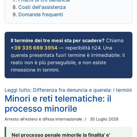
Costi dell'assistenza
Domande frequenti
Il termine dei tre mesi sta per scadere?
Chiama
+39 335 669 3954
— reperibilità h24. Una
querela presentata fuori termine è irrimediabile: il
reato non è più perseguibile, e non esiste
rimessione in termini.
Leggi tutto: Differenza fra denuncia e querela: i termini
Minori e reti telematiche: il
processo minorile
Arresto all'estero e difesa internazionale
30 Luglio 2026
Nel processo penale minorile la finalita' e'