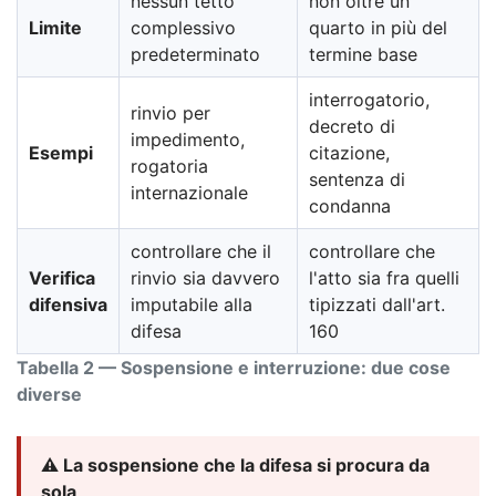
nessun tetto
non oltre un
Limite
complessivo
quarto in più del
predeterminato
termine base
interrogatorio,
rinvio per
decreto di
impedimento,
Esempi
citazione,
rogatoria
sentenza di
internazionale
condanna
controllare che il
controllare che
Verifica
rinvio sia davvero
l'atto sia fra quelli
difensiva
imputabile alla
tipizzati dall'art.
difesa
160
Tabella 2 — Sospensione e interruzione: due cose
diverse
⚠️ La sospensione che la difesa si procura da
sola