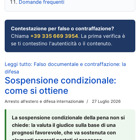
Domande frequenti
Contestazione per falso o contraffazione?
Chiama
+39 335 669 3954
. La prima verifica è
se ti contestino l'autenticità o il contenuto.
Leggi tutto: Falso documentale e contraffazione: la
difesa
Sospensione condizionale:
come si ottiene
Arresto all'estero e difesa internazionale
27 Luglio 2026
La sospensione condizionale della pena non si
chiede: la valuta il giudice sulla base di una
prognosi favorevole, che va sostenuta con
elementi concreti portati al processo.