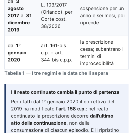
dal
3
L. 103/2017
agosto
sospensione per un
(Orlando), per
2017
al
31
anno e sei mesi, poi
Corte cost.
dicembre
riprende
38/2026
2019
la prescrizione
dal
1°
art. 161-bis
cessa; subentrano i
gennaio
c.p. + art.
termini di
2020
344-bis c.p.p.
improcedibilità
Tabella 1 — I tre regimi e la data che li separa
ℹ️ Il reato continuato cambia il punto di partenza
Per i fatti dal 1° gennaio 2020 il correttivo del
2019 ha modificato l'
art. 158 c.p.
: nel reato
continuato la prescrizione decorre
dall'ultimo
atto della continuazione
, non dalla
consumazione di ciascun episodio. È il ripristino