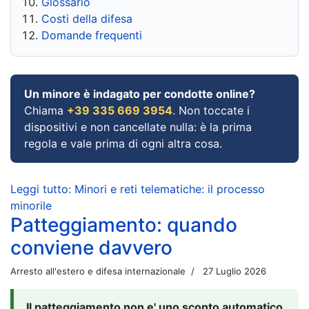
Glossario
Costi della difesa
Domande frequenti
Un minore è indagato per condotte online?
Chiama
+39 335 669 3954
. Non toccate i
dispositivi e non cancellate nulla: è la prima
regola e vale prima di ogni altra cosa.
Leggi tutto: Minori e reti telematiche: il processo
minorile
Patteggiamento: quando
conviene davvero
Arresto all'estero e difesa internazionale
27 Luglio 2026
Il patteggiamento non e' uno sconto automatico