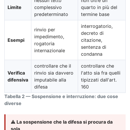
nessun tetto
non oltre un
Limite
complessivo
quarto in più del
predeterminato
termine base
interrogatorio,
rinvio per
decreto di
impedimento,
Esempi
citazione,
rogatoria
sentenza di
internazionale
condanna
controllare che il
controllare che
Verifica
rinvio sia davvero
l'atto sia fra quelli
difensiva
imputabile alla
tipizzati dall'art.
difesa
160
Tabella 2 — Sospensione e interruzione: due cose
diverse
⚠️ La sospensione che la difesa si procura da
sola