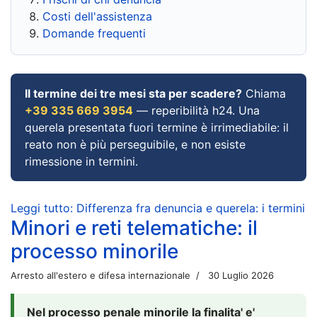
Costi dell'assistenza
Domande frequenti
Il termine dei tre mesi sta per scadere?
Chiama
+39 335 669 3954
— reperibilità h24. Una
querela presentata fuori termine è irrimediabile: il
reato non è più perseguibile, e non esiste
rimessione in termini.
Leggi tutto: Differenza fra denuncia e querela: i termini
Minori e reti telematiche: il
processo minorile
Arresto all'estero e difesa internazionale
30 Luglio 2026
Nel processo penale minorile la finalita' e'