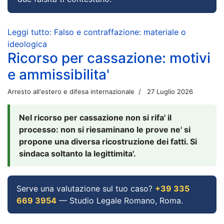
Leggi tutto: Falso e contraffazione: materiale o
ideologica
Ricorso per cassazione: motivi
e ammissibilita'
Arresto all'estero e difesa internazionale
27 Luglio 2026
Nel ricorso per cassazione non si rifa' il
processo: non si riesaminano le prove ne' si
propone una diversa ricostruzione dei fatti. Si
sindaca soltanto la legittimita'.
Serve una valutazione sul tuo caso?
+39 335
669 3954
— Studio Legale Romano, Roma.