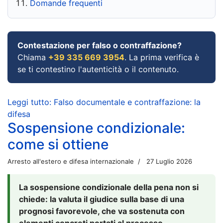
Domande frequenti
Contestazione per falso o contraffazione?
Chiama
+39 335 669 3954
. La prima verifica è
se ti contestino l'autenticità o il contenuto.
Leggi tutto: Falso documentale e contraffazione: la
difesa
Sospensione condizionale:
come si ottiene
Arresto all'estero e difesa internazionale
27 Luglio 2026
La sospensione condizionale della pena non si
chiede: la valuta il giudice sulla base di una
prognosi favorevole, che va sostenuta con
elementi concreti portati al processo.