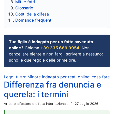
Miti e fatti
Glossario
Costi della difesa
Domande frequenti
Tuo figlio è indagato per un fatto avvenuto
online?
Chiama
+39 335 669 3954
. Non
cancellare niente e non fargli scrivere a nessuno:
sono le due regole delle prime ore.
Leggi tutto: Minore indagato per reati online: cosa fare
Differenza fra denuncia e
querela: i termini
Arresto all'estero e difesa internazionale
27 Luglio 2026