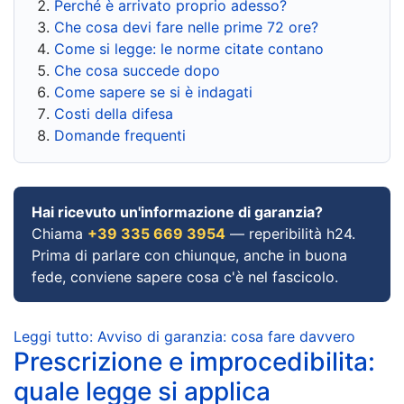
Perché è arrivato proprio adesso?
Che cosa devi fare nelle prime 72 ore?
Come si legge: le norme citate contano
Che cosa succede dopo
Come sapere se si è indagati
Costi della difesa
Domande frequenti
Hai ricevuto un'informazione di garanzia?
Chiama
+39 335 669 3954
— reperibilità h24.
Prima di parlare con chiunque, anche in buona
fede, conviene sapere cosa c'è nel fascicolo.
Leggi tutto: Avviso di garanzia: cosa fare davvero
Prescrizione e improcedibilita:
quale legge si applica