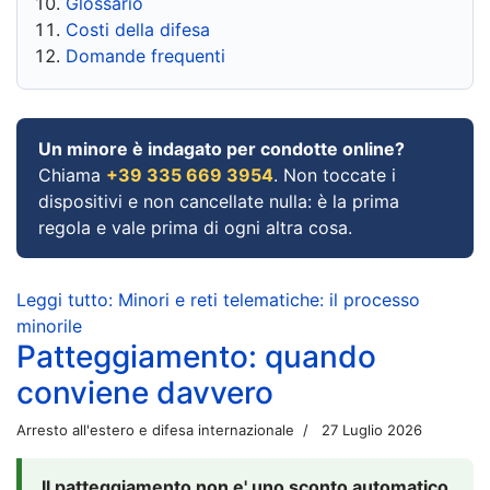
Glossario
Costi della difesa
Domande frequenti
Un minore è indagato per condotte online?
Chiama
+39 335 669 3954
. Non toccate i
dispositivi e non cancellate nulla: è la prima
regola e vale prima di ogni altra cosa.
Leggi tutto: Minori e reti telematiche: il processo
minorile
Patteggiamento: quando
conviene davvero
Arresto all'estero e difesa internazionale
27 Luglio 2026
Il patteggiamento non e' uno sconto automatico