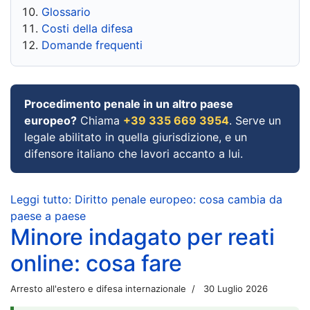
Glossario
Costi della difesa
Domande frequenti
Procedimento penale in un altro paese
europeo?
Chiama
+39 335 669 3954
. Serve un
legale abilitato in quella giurisdizione, e un
difensore italiano che lavori accanto a lui.
Leggi tutto: Diritto penale europeo: cosa cambia da
paese a paese
Minore indagato per reati
online: cosa fare
Arresto all'estero e difesa internazionale
30 Luglio 2026