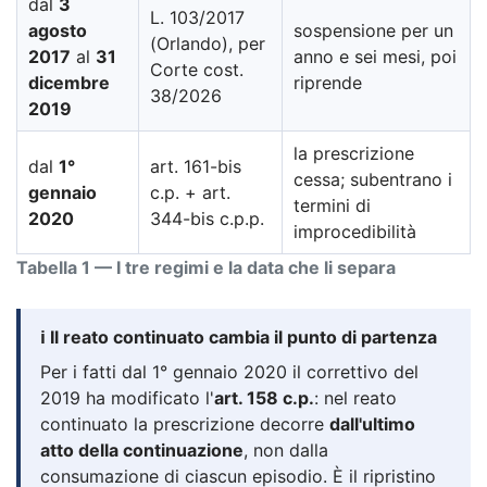
dal
3
L. 103/2017
agosto
sospensione per un
(Orlando), per
2017
al
31
anno e sei mesi, poi
Corte cost.
dicembre
riprende
38/2026
2019
la prescrizione
dal
1°
art. 161-bis
cessa; subentrano i
gennaio
c.p. + art.
termini di
2020
344-bis c.p.p.
improcedibilità
Tabella 1 — I tre regimi e la data che li separa
ℹ️ Il reato continuato cambia il punto di partenza
Per i fatti dal 1° gennaio 2020 il correttivo del
2019 ha modificato l'
art. 158 c.p.
: nel reato
continuato la prescrizione decorre
dall'ultimo
atto della continuazione
, non dalla
consumazione di ciascun episodio. È il ripristino