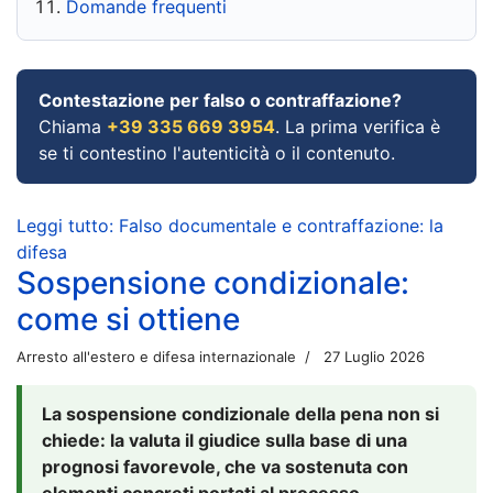
Domande frequenti
Contestazione per falso o contraffazione?
Chiama
+39 335 669 3954
. La prima verifica è
se ti contestino l'autenticità o il contenuto.
Leggi tutto: Falso documentale e contraffazione: la
difesa
Sospensione condizionale:
come si ottiene
Arresto all'estero e difesa internazionale
27 Luglio 2026
La sospensione condizionale della pena non si
chiede: la valuta il giudice sulla base di una
prognosi favorevole, che va sostenuta con
elementi concreti portati al processo.