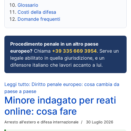
Glossario
Costi della difesa
Domande frequenti
Procedimento penale in un altro paese
europeo?
Chiama
+39 335 669 3954
. Serve un
legale abilitato in quella giurisdizione, e un
difensore italiano che lavori accanto a lui.
Leggi tutto: Diritto penale europeo: cosa cambia da
paese a paese
Minore indagato per reati
online: cosa fare
Arresto all'estero e difesa internazionale
30 Luglio 2026