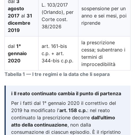
dal
3
L. 103/2017
agosto
sospensione per un
(Orlando), per
2017
al
31
anno e sei mesi, poi
Corte cost.
dicembre
riprende
38/2026
2019
la prescrizione
dal
1°
art. 161-bis
cessa; subentrano i
gennaio
c.p. + art.
termini di
2020
344-bis c.p.p.
improcedibilità
Tabella 1 — I tre regimi e la data che li separa
ℹ️ Il reato continuato cambia il punto di partenza
Per i fatti dal 1° gennaio 2020 il correttivo del
2019 ha modificato l'
art. 158 c.p.
: nel reato
continuato la prescrizione decorre
dall'ultimo
atto della continuazione
, non dalla
consumazione di ciascun episodio. È il ripristino