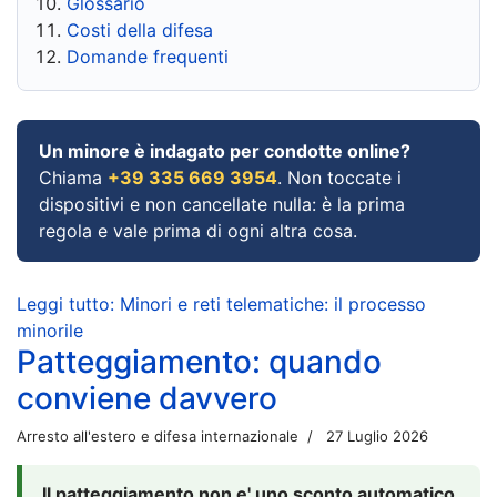
Glossario
Costi della difesa
Domande frequenti
Un minore è indagato per condotte online?
Chiama
+39 335 669 3954
. Non toccate i
dispositivi e non cancellate nulla: è la prima
regola e vale prima di ogni altra cosa.
Leggi tutto: Minori e reti telematiche: il processo
minorile
Patteggiamento: quando
conviene davvero
Arresto all'estero e difesa internazionale
27 Luglio 2026
Il patteggiamento non e' uno sconto automatico