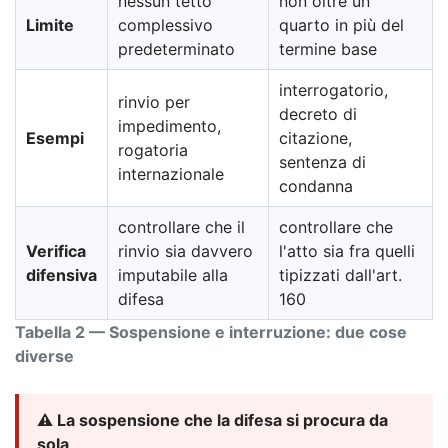
nessun tetto
non oltre un
Limite
complessivo
quarto in più del
predeterminato
termine base
interrogatorio,
rinvio per
decreto di
impedimento,
Esempi
citazione,
rogatoria
sentenza di
internazionale
condanna
controllare che il
controllare che
Verifica
rinvio sia davvero
l'atto sia fra quelli
difensiva
imputabile alla
tipizzati dall'art.
difesa
160
Tabella 2 — Sospensione e interruzione: due cose
diverse
⚠️ La sospensione che la difesa si procura da
sola