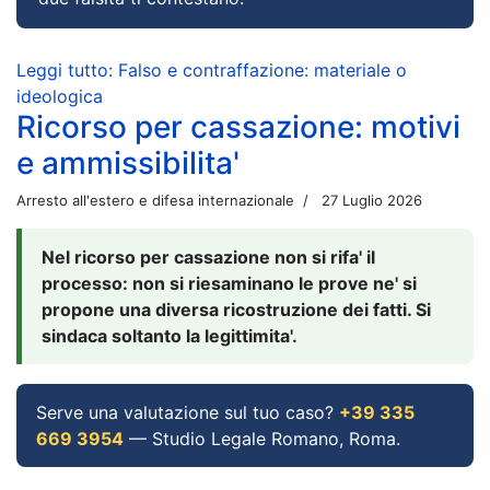
Leggi tutto: Falso e contraffazione: materiale o
ideologica
Ricorso per cassazione: motivi
e ammissibilita'
Arresto all'estero e difesa internazionale
27 Luglio 2026
Nel ricorso per cassazione non si rifa' il
processo: non si riesaminano le prove ne' si
propone una diversa ricostruzione dei fatti. Si
sindaca soltanto la legittimita'.
Serve una valutazione sul tuo caso?
+39 335
669 3954
— Studio Legale Romano, Roma.