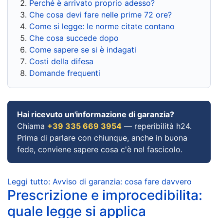
Perché è arrivato proprio adesso?
Che cosa devi fare nelle prime 72 ore?
Come si legge: le norme citate contano
Che cosa succede dopo
Come sapere se si è indagati
Costi della difesa
Domande frequenti
Hai ricevuto un'informazione di garanzia?
Chiama
+39 335 669 3954
— reperibilità h24.
Prima di parlare con chiunque, anche in buona
fede, conviene sapere cosa c'è nel fascicolo.
Leggi tutto: Avviso di garanzia: cosa fare davvero
Prescrizione e improcedibilita:
quale legge si applica