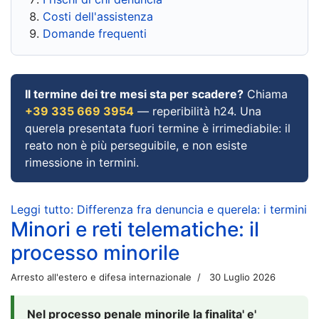
Costi dell'assistenza
Domande frequenti
Il termine dei tre mesi sta per scadere?
Chiama
+39 335 669 3954
— reperibilità h24. Una
querela presentata fuori termine è irrimediabile: il
reato non è più perseguibile, e non esiste
rimessione in termini.
Leggi tutto: Differenza fra denuncia e querela: i termini
Minori e reti telematiche: il
processo minorile
Arresto all'estero e difesa internazionale
30 Luglio 2026
Nel processo penale minorile la finalita' e'