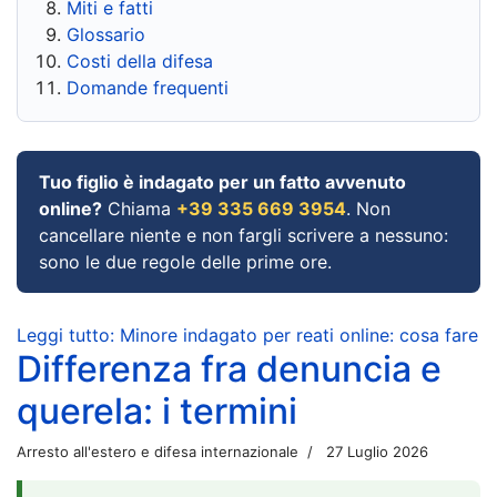
Miti e fatti
Glossario
Costi della difesa
Domande frequenti
Tuo figlio è indagato per un fatto avvenuto
online?
Chiama
+39 335 669 3954
. Non
cancellare niente e non fargli scrivere a nessuno:
sono le due regole delle prime ore.
Leggi tutto: Minore indagato per reati online: cosa fare
Differenza fra denuncia e
querela: i termini
Arresto all'estero e difesa internazionale
27 Luglio 2026