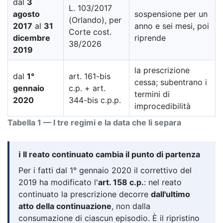
dal
3
L. 103/2017
agosto
sospensione per un
(Orlando), per
2017
al
31
anno e sei mesi, poi
Corte cost.
dicembre
riprende
38/2026
2019
la prescrizione
dal
1°
art. 161-bis
cessa; subentrano i
gennaio
c.p. + art.
termini di
2020
344-bis c.p.p.
improcedibilità
Tabella 1 — I tre regimi e la data che li separa
ℹ️ Il reato continuato cambia il punto di partenza
Per i fatti dal 1° gennaio 2020 il correttivo del
2019 ha modificato l'
art. 158 c.p.
: nel reato
continuato la prescrizione decorre
dall'ultimo
atto della continuazione
, non dalla
consumazione di ciascun episodio. È il ripristino