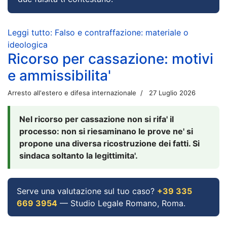
Leggi tutto: Falso e contraffazione: materiale o
ideologica
Ricorso per cassazione: motivi
e ammissibilita'
Arresto all'estero e difesa internazionale
27 Luglio 2026
Nel ricorso per cassazione non si rifa' il
processo: non si riesaminano le prove ne' si
propone una diversa ricostruzione dei fatti. Si
sindaca soltanto la legittimita'.
Serve una valutazione sul tuo caso?
+39 335
669 3954
— Studio Legale Romano, Roma.