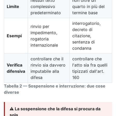
nessun tetto
non oltre un
Limite
complessivo
quarto in più del
predeterminato
termine base
interrogatorio,
rinvio per
decreto di
impedimento,
Esempi
citazione,
rogatoria
sentenza di
internazionale
condanna
controllare che il
controllare che
Verifica
rinvio sia davvero
l'atto sia fra quelli
difensiva
imputabile alla
tipizzati dall'art.
difesa
160
Tabella 2 — Sospensione e interruzione: due cose
diverse
⚠️ La sospensione che la difesa si procura da
sola