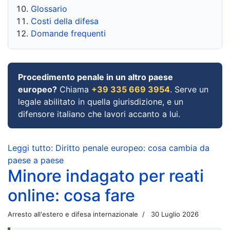
Glossario
Costi della difesa
Domande frequenti
Procedimento penale in un altro paese
europeo?
Chiama
+39 335 669 3954
. Serve un
legale abilitato in quella giurisdizione, e un
difensore italiano che lavori accanto a lui.
Leggi tutto: Diritto penale europeo: cosa cambia da
paese a paese
Minore indagato per reati
online: cosa fare
Arresto all'estero e difesa internazionale
30 Luglio 2026