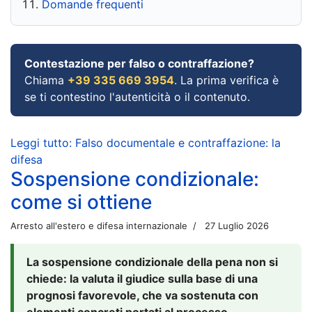
Domande frequenti
Contestazione per falso o contraffazione?
Chiama
+39 335 669 3954
. La prima verifica è
se ti contestino l'autenticità o il contenuto.
Leggi tutto: Falso documentale e contraffazione: la
difesa
Sospensione condizionale:
come si ottiene
Arresto all'estero e difesa internazionale
27 Luglio 2026
La sospensione condizionale della pena non si
chiede: la valuta il giudice sulla base di una
prognosi favorevole, che va sostenuta con
elementi concreti portati al processo.