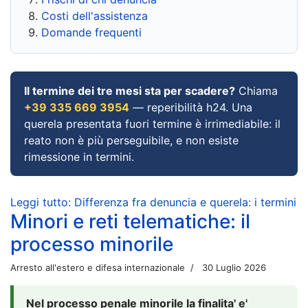
Costi dell'assistenza
Domande frequenti
Il termine dei tre mesi sta per scadere?
Chiama
+39 335 669 3954
— reperibilità h24. Una
querela presentata fuori termine è irrimediabile: il
reato non è più perseguibile, e non esiste
rimessione in termini.
Leggi tutto: Differenza fra denuncia e querela: i termini
Minori e reti telematiche: il
processo minorile
Arresto all'estero e difesa internazionale
30 Luglio 2026
Nel processo penale minorile la finalita' e'