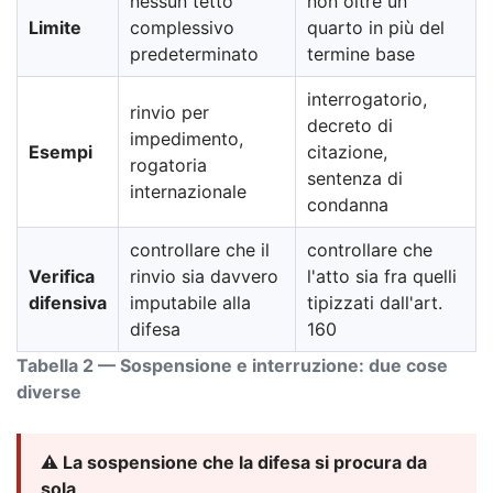
nessun tetto
non oltre un
Limite
complessivo
quarto in più del
predeterminato
termine base
interrogatorio,
rinvio per
decreto di
impedimento,
Esempi
citazione,
rogatoria
sentenza di
internazionale
condanna
controllare che il
controllare che
Verifica
rinvio sia davvero
l'atto sia fra quelli
difensiva
imputabile alla
tipizzati dall'art.
difesa
160
Tabella 2 — Sospensione e interruzione: due cose
diverse
⚠️ La sospensione che la difesa si procura da
sola