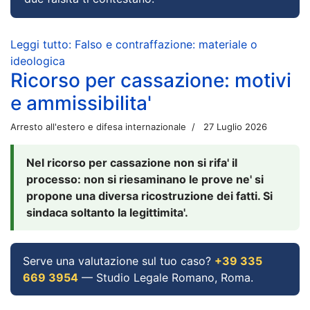
Leggi tutto: Falso e contraffazione: materiale o
ideologica
Ricorso per cassazione: motivi
e ammissibilita'
Arresto all'estero e difesa internazionale
27 Luglio 2026
Nel ricorso per cassazione non si rifa' il
processo: non si riesaminano le prove ne' si
propone una diversa ricostruzione dei fatti. Si
sindaca soltanto la legittimita'.
Serve una valutazione sul tuo caso?
+39 335
669 3954
— Studio Legale Romano, Roma.