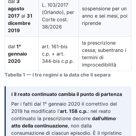
dal
3
L. 103/2017
agosto
sospensione per un
(Orlando), per
2017
al
31
anno e sei mesi, poi
Corte cost.
dicembre
riprende
38/2026
2019
la prescrizione
dal
1°
art. 161-bis
cessa; subentrano i
gennaio
c.p. + art.
termini di
2020
344-bis c.p.p.
improcedibilità
Tabella 1 — I tre regimi e la data che li separa
ℹ️ Il reato continuato cambia il punto di partenza
Per i fatti dal 1° gennaio 2020 il correttivo del
2019 ha modificato l'
art. 158 c.p.
: nel reato
continuato la prescrizione decorre
dall'ultimo
atto della continuazione
, non dalla
consumazione di ciascun episodio. È il ripristino