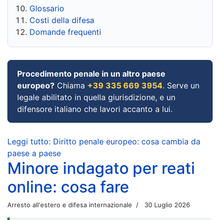
Glossario
Costi della difesa
Domande frequenti
Procedimento penale in un altro paese
europeo?
Chiama
+39 335 669 3954
. Serve un
legale abilitato in quella giurisdizione, e un
difensore italiano che lavori accanto a lui.
Leggi tutto: Diritto penale europeo: cosa cambia da
paese a paese
Minore indagato per reati
online: cosa fare
Arresto all'estero e difesa internazionale
30 Luglio 2026