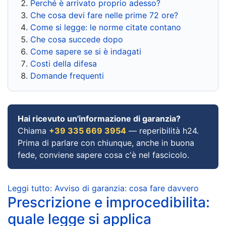
Perché è arrivato proprio adesso?
Che cosa devi fare nelle prime 72 ore?
Come si legge: le norme citate contano
Che cosa succede dopo
Come sapere se si è indagati
Costi della difesa
Domande frequenti
Hai ricevuto un'informazione di garanzia?
Chiama
+39 335 669 3954
— reperibilità h24.
Prima di parlare con chiunque, anche in buona
fede, conviene sapere cosa c'è nel fascicolo.
Leggi tutto: Avviso di garanzia: cosa fare davvero
Prescrizione e improcedibilita:
quale legge si applica