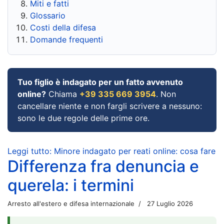
Miti e fatti
Glossario
Costi della difesa
Domande frequenti
Tuo figlio è indagato per un fatto avvenuto
online?
Chiama
+39 335 669 3954
. Non
cancellare niente e non fargli scrivere a nessuno:
sono le due regole delle prime ore.
Leggi tutto: Minore indagato per reati online: cosa fare
Differenza fra denuncia e
querela: i termini
Arresto all'estero e difesa internazionale
27 Luglio 2026