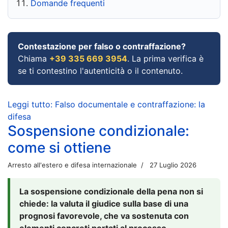
Domande frequenti
Contestazione per falso o contraffazione?
Chiama
+39 335 669 3954
. La prima verifica è
se ti contestino l'autenticità o il contenuto.
Leggi tutto: Falso documentale e contraffazione: la
difesa
Sospensione condizionale:
come si ottiene
Arresto all'estero e difesa internazionale
27 Luglio 2026
La sospensione condizionale della pena non si
chiede: la valuta il giudice sulla base di una
prognosi favorevole, che va sostenuta con
elementi concreti portati al processo.