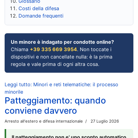
Glossario
Costi della difesa
Domande frequenti
Un minore è indagato per condotte online?
Chiama
+39 335 669 3954
. Non toccate i
dispositivi e non cancellate nulla: è la prima
regola e vale prima di ogni altra cosa.
Leggi tutto: Minori e reti telematiche: il processo
minorile
Patteggiamento: quando
conviene davvero
Arresto all'estero e difesa internazionale
27 Luglio 2026
Il patteggiamento non e' uno sconto automatico