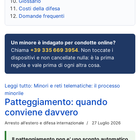
Glossario
Costi della difesa
Domande frequenti
Un minore è indagato per condotte online?
Chiama
+39 335 669 3954
. Non toccate i
dispositivi e non cancellate nulla: è la prima
regola e vale prima di ogni altra cosa.
Leggi tutto: Minori e reti telematiche: il processo
minorile
Patteggiamento: quando
conviene davvero
Arresto all'estero e difesa internazionale
27 Luglio 2026
Il patteggiamento non e' uno sconto automatico