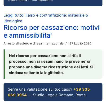
Leggi tutto: Falso e contraffazione: materiale o
ideologica
Ricorso per cassazione: motivi
e ammissibilita'
Arresto all'estero e difesa internazionale
27 Luglio 2026
Nel ricorso per cassazione non si rifa' il
processo: non si riesaminano le prove ne' si
propone una diversa ricostruzione dei fatti. Si
sindaca soltanto la legittimita'.
Serve una valutazione sul tuo caso?
+39 335
669 3954
— Studio Legale Romano, Roma.