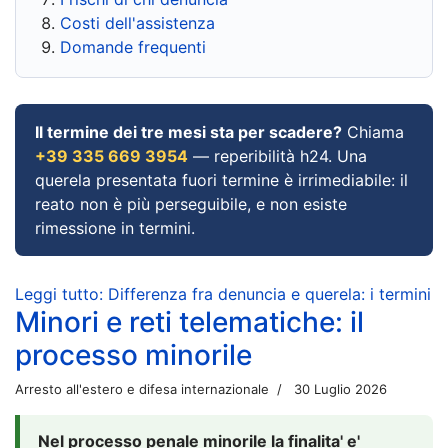
Costi dell'assistenza
Domande frequenti
Il termine dei tre mesi sta per scadere?
Chiama
+39 335 669 3954
— reperibilità h24. Una
querela presentata fuori termine è irrimediabile: il
reato non è più perseguibile, e non esiste
rimessione in termini.
Leggi tutto: Differenza fra denuncia e querela: i termini
Minori e reti telematiche: il
processo minorile
Arresto all'estero e difesa internazionale
30 Luglio 2026
Nel processo penale minorile la finalita' e'