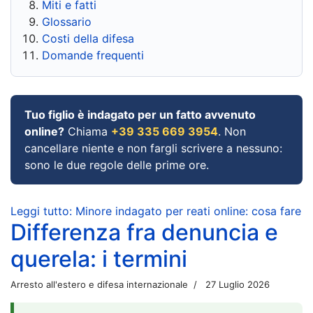
Miti e fatti
Glossario
Costi della difesa
Domande frequenti
Tuo figlio è indagato per un fatto avvenuto
online?
Chiama
+39 335 669 3954
. Non
cancellare niente e non fargli scrivere a nessuno:
sono le due regole delle prime ore.
Leggi tutto: Minore indagato per reati online: cosa fare
Differenza fra denuncia e
querela: i termini
Arresto all'estero e difesa internazionale
27 Luglio 2026