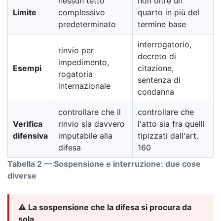
nessun tetto
non oltre un
Limite
complessivo
quarto in più del
predeterminato
termine base
interrogatorio,
rinvio per
decreto di
impedimento,
Esempi
citazione,
rogatoria
sentenza di
internazionale
condanna
controllare che il
controllare che
Verifica
rinvio sia davvero
l'atto sia fra quelli
difensiva
imputabile alla
tipizzati dall'art.
difesa
160
Tabella 2 — Sospensione e interruzione: due cose
diverse
⚠️ La sospensione che la difesa si procura da
sola