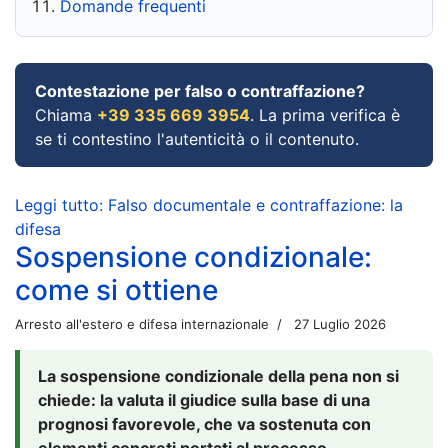
Domande frequenti
Contestazione per falso o contraffazione?
Chiama
+39 335 669 3954
. La prima verifica è
se ti contestino l'autenticità o il contenuto.
Leggi tutto: Falso documentale e contraffazione: la
difesa
Sospensione condizionale:
come si ottiene
Arresto all'estero e difesa internazionale
27 Luglio 2026
La sospensione condizionale della pena non si
chiede: la valuta il giudice sulla base di una
prognosi favorevole, che va sostenuta con
elementi concreti portati al processo.