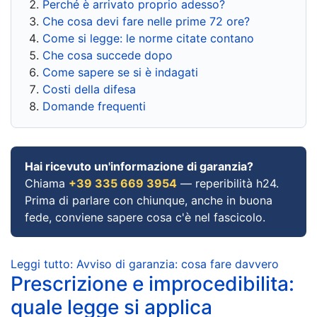
Perché è arrivato proprio adesso?
Che cosa devi fare nelle prime 72 ore?
Come si legge: le norme citate contano
Che cosa succede dopo
Come sapere se si è indagati
Costi della difesa
Domande frequenti
Hai ricevuto un'informazione di garanzia?
Chiama
+39 335 669 3954
— reperibilità h24.
Prima di parlare con chiunque, anche in buona
fede, conviene sapere cosa c'è nel fascicolo.
Leggi tutto: Avviso di garanzia: cosa fare davvero
Prescrizione e improcedibilita:
quale legge si applica