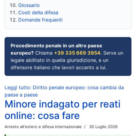
Glossario
Costi della difesa
Domande frequenti
Procedimento penale in un altro paese
europeo?
Chiama
+39 335 669 3954
. Serve un
legale abilitato in quella giurisdizione, e un
difensore italiano che lavori accanto a lui.
Leggi tutto: Diritto penale europeo: cosa cambia da
paese a paese
Minore indagato per reati
online: cosa fare
Arresto all'estero e difesa internazionale
30 Luglio 2026