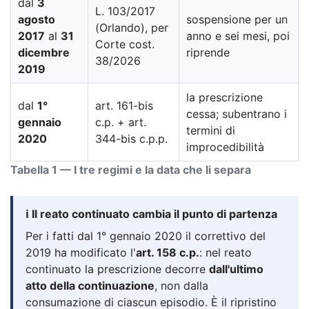
dal
3
L. 103/2017
agosto
sospensione per un
(Orlando), per
2017
al
31
anno e sei mesi, poi
Corte cost.
dicembre
riprende
38/2026
2019
la prescrizione
dal
1°
art. 161-bis
cessa; subentrano i
gennaio
c.p. + art.
termini di
2020
344-bis c.p.p.
improcedibilità
Tabella 1 — I tre regimi e la data che li separa
ℹ️ Il reato continuato cambia il punto di partenza
Per i fatti dal 1° gennaio 2020 il correttivo del
2019 ha modificato l'
art. 158 c.p.
: nel reato
continuato la prescrizione decorre
dall'ultimo
atto della continuazione
, non dalla
consumazione di ciascun episodio. È il ripristino