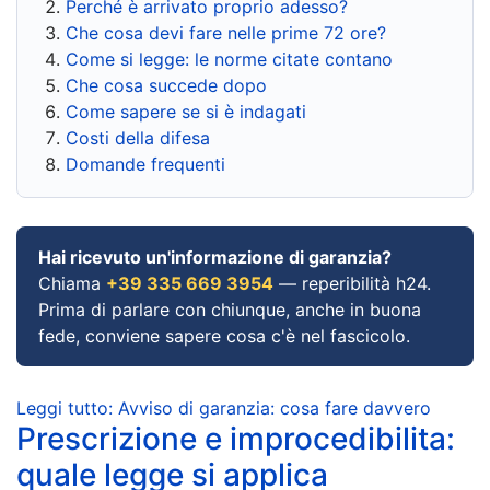
Perché è arrivato proprio adesso?
Che cosa devi fare nelle prime 72 ore?
Come si legge: le norme citate contano
Che cosa succede dopo
Come sapere se si è indagati
Costi della difesa
Domande frequenti
Hai ricevuto un'informazione di garanzia?
Chiama
+39 335 669 3954
— reperibilità h24.
Prima di parlare con chiunque, anche in buona
fede, conviene sapere cosa c'è nel fascicolo.
Leggi tutto: Avviso di garanzia: cosa fare davvero
Prescrizione e improcedibilita:
quale legge si applica