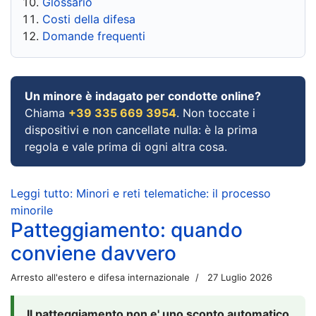
Glossario
Costi della difesa
Domande frequenti
Un minore è indagato per condotte online?
Chiama
+39 335 669 3954
. Non toccate i
dispositivi e non cancellate nulla: è la prima
regola e vale prima di ogni altra cosa.
Leggi tutto: Minori e reti telematiche: il processo
minorile
Patteggiamento: quando
conviene davvero
Arresto all'estero e difesa internazionale
27 Luglio 2026
Il patteggiamento non e' uno sconto automatico