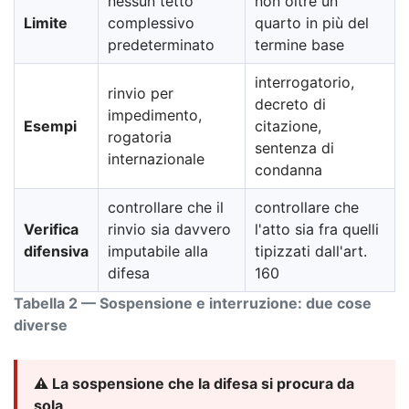
nessun tetto
non oltre un
Limite
complessivo
quarto in più del
predeterminato
termine base
interrogatorio,
rinvio per
decreto di
impedimento,
Esempi
citazione,
rogatoria
sentenza di
internazionale
condanna
controllare che il
controllare che
Verifica
rinvio sia davvero
l'atto sia fra quelli
difensiva
imputabile alla
tipizzati dall'art.
difesa
160
Tabella 2 — Sospensione e interruzione: due cose
diverse
⚠️ La sospensione che la difesa si procura da
sola