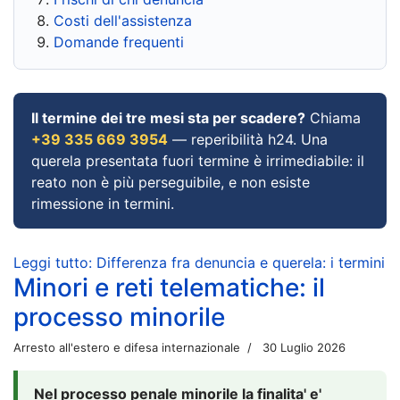
Costi dell'assistenza
Domande frequenti
Il termine dei tre mesi sta per scadere?
Chiama
+39 335 669 3954
— reperibilità h24. Una
querela presentata fuori termine è irrimediabile: il
reato non è più perseguibile, e non esiste
rimessione in termini.
Leggi tutto: Differenza fra denuncia e querela: i termini
Minori e reti telematiche: il
processo minorile
Arresto all'estero e difesa internazionale
30 Luglio 2026
Nel processo penale minorile la finalita' e'