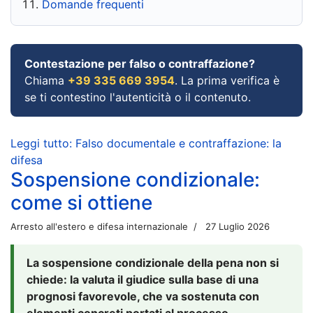
Domande frequenti
Contestazione per falso o contraffazione?
Chiama
+39 335 669 3954
. La prima verifica è
se ti contestino l'autenticità o il contenuto.
Leggi tutto: Falso documentale e contraffazione: la
difesa
Sospensione condizionale:
come si ottiene
Arresto all'estero e difesa internazionale
27 Luglio 2026
La sospensione condizionale della pena non si
chiede: la valuta il giudice sulla base di una
prognosi favorevole, che va sostenuta con
elementi concreti portati al processo.