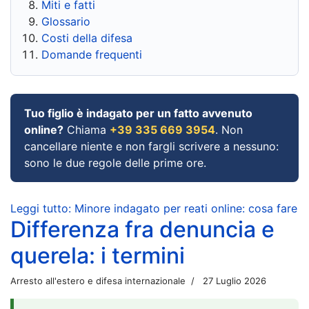
Miti e fatti
Glossario
Costi della difesa
Domande frequenti
Tuo figlio è indagato per un fatto avvenuto
online?
Chiama
+39 335 669 3954
. Non
cancellare niente e non fargli scrivere a nessuno:
sono le due regole delle prime ore.
Leggi tutto: Minore indagato per reati online: cosa fare
Differenza fra denuncia e
querela: i termini
Arresto all'estero e difesa internazionale
27 Luglio 2026