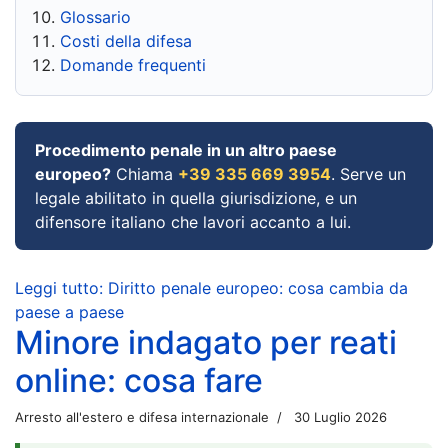
Glossario
Costi della difesa
Domande frequenti
Procedimento penale in un altro paese
europeo?
Chiama
+39 335 669 3954
. Serve un
legale abilitato in quella giurisdizione, e un
difensore italiano che lavori accanto a lui.
Leggi tutto: Diritto penale europeo: cosa cambia da
paese a paese
Minore indagato per reati
online: cosa fare
Arresto all'estero e difesa internazionale
30 Luglio 2026