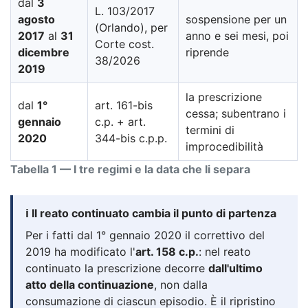
dal
3
L. 103/2017
agosto
sospensione per un
(Orlando), per
2017
al
31
anno e sei mesi, poi
Corte cost.
dicembre
riprende
38/2026
2019
la prescrizione
dal
1°
art. 161-bis
cessa; subentrano i
gennaio
c.p. + art.
termini di
2020
344-bis c.p.p.
improcedibilità
Tabella 1 — I tre regimi e la data che li separa
ℹ️ Il reato continuato cambia il punto di partenza
Per i fatti dal 1° gennaio 2020 il correttivo del
2019 ha modificato l'
art. 158 c.p.
: nel reato
continuato la prescrizione decorre
dall'ultimo
atto della continuazione
, non dalla
consumazione di ciascun episodio. È il ripristino