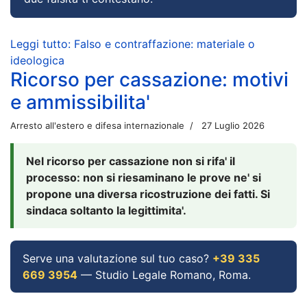
Leggi tutto: Falso e contraffazione: materiale o
ideologica
Ricorso per cassazione: motivi
e ammissibilita'
Arresto all'estero e difesa internazionale
27 Luglio 2026
Nel ricorso per cassazione non si rifa' il
processo: non si riesaminano le prove ne' si
propone una diversa ricostruzione dei fatti. Si
sindaca soltanto la legittimita'.
Serve una valutazione sul tuo caso?
+39 335
669 3954
— Studio Legale Romano, Roma.