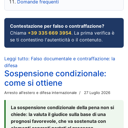
Domande frequenti
Contestazione per falso o contraffazione?
Chiama
+39 335 669 3954
. La prima verifica è
se ti contestino l'autenticità o il contenuto.
Leggi tutto: Falso documentale e contraffazione: la
difesa
Sospensione condizionale:
come si ottiene
Arresto all'estero e difesa internazionale
27 Luglio 2026
La sospensione condizionale della pena non si
chiede: la valuta il giudice sulla base di una
prognosi favorevole, che va sostenuta con
elementi concreti portati al processo.