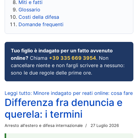
Miti e fatti
Glossario
Costi della difesa
Domande frequenti
Tuo figlio è indagato per un fatto avvenuto
online?
Chiama
+39 335 669 3954
. Non
cancellare niente e non fargli scrivere a nessuno:
sono le due regole delle prime ore.
Leggi tutto: Minore indagato per reati online: cosa fare
Differenza fra denuncia e
querela: i termini
Arresto all'estero e difesa internazionale
27 Luglio 2026