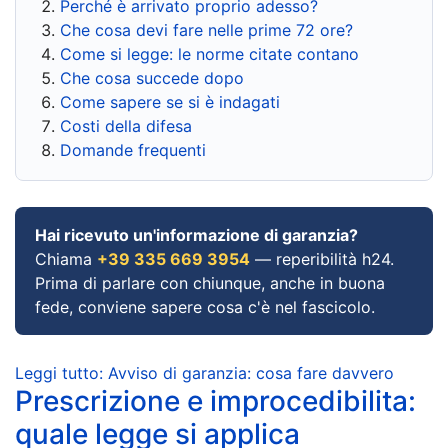
Perché è arrivato proprio adesso?
Che cosa devi fare nelle prime 72 ore?
Come si legge: le norme citate contano
Che cosa succede dopo
Come sapere se si è indagati
Costi della difesa
Domande frequenti
Hai ricevuto un'informazione di garanzia?
Chiama
+39 335 669 3954
— reperibilità h24.
Prima di parlare con chiunque, anche in buona
fede, conviene sapere cosa c'è nel fascicolo.
Leggi tutto: Avviso di garanzia: cosa fare davvero
Prescrizione e improcedibilita:
quale legge si applica