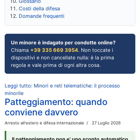
Glossario
Costi della difesa
Domande frequenti
Un minore è indagato per condotte online?
Chiama
+39 335 669 3954
. Non toccate i
dispositivi e non cancellate nulla: è la prima
regola e vale prima di ogni altra cosa.
Leggi tutto: Minori e reti telematiche: il processo
minorile
Patteggiamento: quando
conviene davvero
Arresto all'estero e difesa internazionale
27 Luglio 2026
Il patteggiamento non e' uno sconto automatico