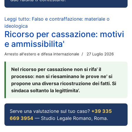
Leggi tutto: Falso e contraffazione: materiale o
ideologica
Ricorso per cassazione: motivi
e ammissibilita'
Arresto all'estero e difesa internazionale
27 Luglio 2026
Nel ricorso per cassazione non si rifa' il
processo: non si riesaminano le prove ne' si
propone una diversa ricostruzione dei fatti. Si
sindaca soltanto la legittimita'.
Serve una valutazione sul tuo caso?
+39 335
669 3954
— Studio Legale Romano, Roma.