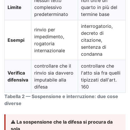
nessun tetto
non oltre un
Limite
complessivo
quarto in più del
predeterminato
termine base
interrogatorio,
rinvio per
decreto di
impedimento,
Esempi
citazione,
rogatoria
sentenza di
internazionale
condanna
controllare che il
controllare che
Verifica
rinvio sia davvero
l'atto sia fra quelli
difensiva
imputabile alla
tipizzati dall'art.
difesa
160
Tabella 2 — Sospensione e interruzione: due cose
diverse
⚠️ La sospensione che la difesa si procura da
sola