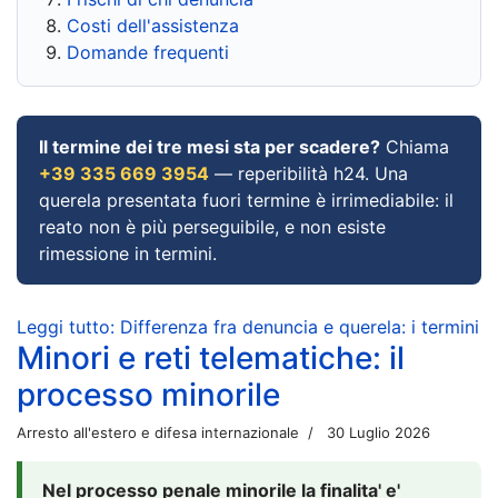
Costi dell'assistenza
Domande frequenti
Il termine dei tre mesi sta per scadere?
Chiama
+39 335 669 3954
— reperibilità h24. Una
querela presentata fuori termine è irrimediabile: il
reato non è più perseguibile, e non esiste
rimessione in termini.
Leggi tutto: Differenza fra denuncia e querela: i termini
Minori e reti telematiche: il
processo minorile
Arresto all'estero e difesa internazionale
30 Luglio 2026
Nel processo penale minorile la finalita' e'