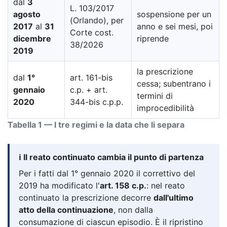
dal
3
L. 103/2017
agosto
sospensione per un
(Orlando), per
2017
al
31
anno e sei mesi, poi
Corte cost.
dicembre
riprende
38/2026
2019
la prescrizione
dal
1°
art. 161-bis
cessa; subentrano i
gennaio
c.p. + art.
termini di
2020
344-bis c.p.p.
improcedibilità
Tabella 1 — I tre regimi e la data che li separa
ℹ️ Il reato continuato cambia il punto di partenza
Per i fatti dal 1° gennaio 2020 il correttivo del
2019 ha modificato l'
art. 158 c.p.
: nel reato
continuato la prescrizione decorre
dall'ultimo
atto della continuazione
, non dalla
consumazione di ciascun episodio. È il ripristino