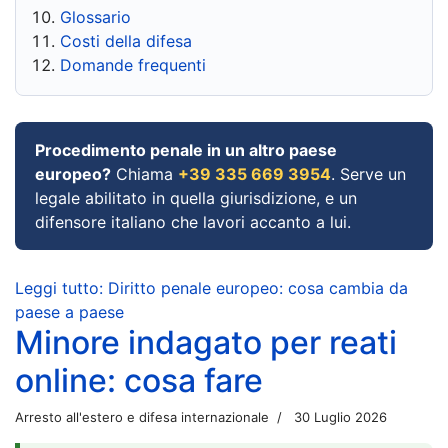
Glossario
Costi della difesa
Domande frequenti
Procedimento penale in un altro paese
europeo?
Chiama
+39 335 669 3954
. Serve un
legale abilitato in quella giurisdizione, e un
difensore italiano che lavori accanto a lui.
Leggi tutto: Diritto penale europeo: cosa cambia da
paese a paese
Minore indagato per reati
online: cosa fare
Arresto all'estero e difesa internazionale
30 Luglio 2026