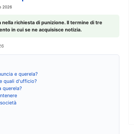
io 2026
nella richiesta di punizione. Il termine di tre
to in cui se ne acquisisce notizia.
26
nuncia e querela?
e quali d'ufficio?
a querela?
ntenere
 società