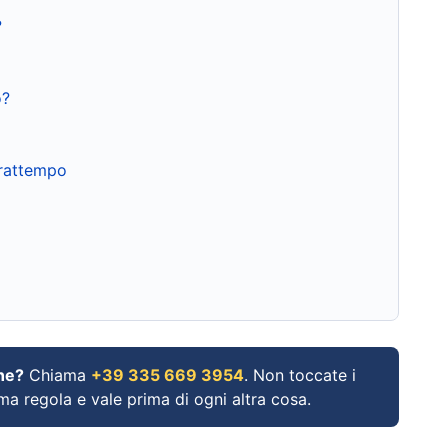
?
o?
frattempo
ne?
Chiama
+39 335 669 3954
. Non toccate i
ima regola e vale prima di ogni altra cosa.