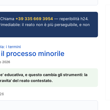
Chiama
+39 335 669 3954
— reperibilità h24.
imediabile: il reato non è più perseguibile, e non
a: i termini
 il processo minorile
io 2026
 e' educativa, e questo cambia gli strumenti: la
ravita' del reato contestato.
026