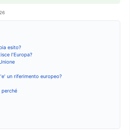
026
bia esito?
isce l'Europa?
'Unione
'e' un riferimento europeo?
e perché