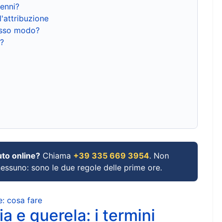
renni?
l'attribuzione
tesso modo?
?
uto online?
Chiama
+39 335 669 3954
. Non
 nessuno: sono le due regole delle prime ore.
e: cosa fare
a e querela: i termini