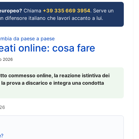
 europeo?
Chiama
+39 335 669 3954
. Serve un
un difensore italiano che lavori accanto a lui.
cambia da paese a paese
ati online: cosa fare
io 2026
to commesso online, la reazione istintiva dei
 la prova a discarico e integra una condotta
026
e?