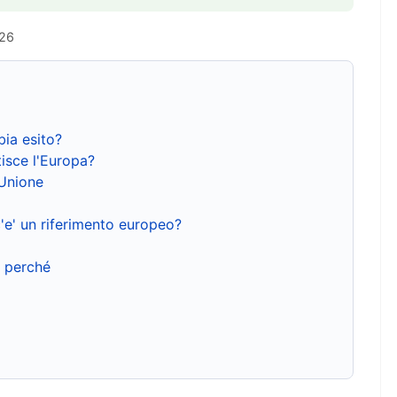
026
bia esito?
isce l'Europa?
'Unione
'e' un riferimento europeo?
e perché