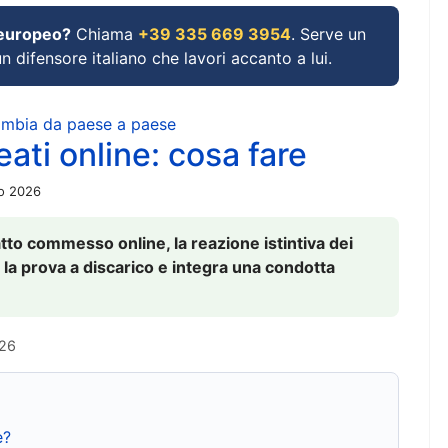
 europeo?
Chiama
+39 335 669 3954
. Serve un
un difensore italiano che lavori accanto a lui.
cambia da paese a paese
ati online: cosa fare
io 2026
to commesso online, la reazione istintiva dei
 la prova a discarico e integra una condotta
026
e?