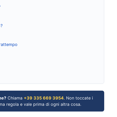
?
o?
frattempo
ne?
Chiama
+39 335 669 3954
. Non toccate i
ima regola e vale prima di ogni altra cosa.