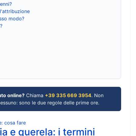
renni?
l'attribuzione
tesso modo?
?
uto online?
Chiama
+39 335 669 3954
. Non
 nessuno: sono le due regole delle prime ore.
e: cosa fare
a e querela: i termini