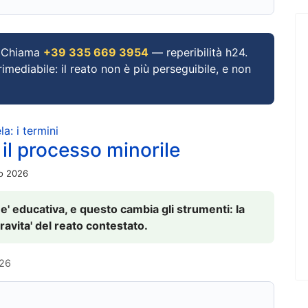
Chiama
+39 335 669 3954
— reperibilità h24.
imediabile: il reato non è più perseguibile, e non
a: i termini
 il processo minorile
io 2026
 e' educativa, e questo cambia gli strumenti: la
ravita' del reato contestato.
026