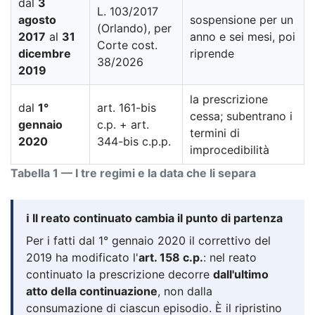
dal
3
L. 103/2017
agosto
sospensione per un
(Orlando), per
2017
al
31
anno e sei mesi, poi
Corte cost.
dicembre
riprende
38/2026
2019
la prescrizione
dal
1°
art. 161-bis
cessa; subentrano i
gennaio
c.p. + art.
termini di
2020
344-bis c.p.p.
improcedibilità
Tabella 1 — I tre regimi e la data che li separa
ℹ️ Il reato continuato cambia il punto di partenza
Per i fatti dal 1° gennaio 2020 il correttivo del
2019 ha modificato l'
art. 158 c.p.
: nel reato
continuato la prescrizione decorre
dall'ultimo
atto della continuazione
, non dalla
consumazione di ciascun episodio. È il ripristino