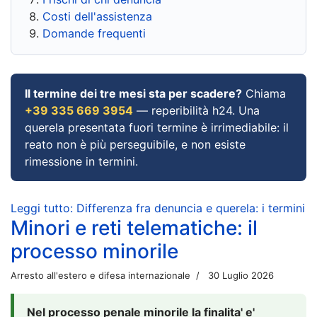
Costi dell'assistenza
Domande frequenti
Il termine dei tre mesi sta per scadere?
Chiama
+39 335 669 3954
— reperibilità h24. Una
querela presentata fuori termine è irrimediabile: il
reato non è più perseguibile, e non esiste
rimessione in termini.
Leggi tutto: Differenza fra denuncia e querela: i termini
Minori e reti telematiche: il
processo minorile
Arresto all'estero e difesa internazionale
30 Luglio 2026
Nel processo penale minorile la finalita' e'