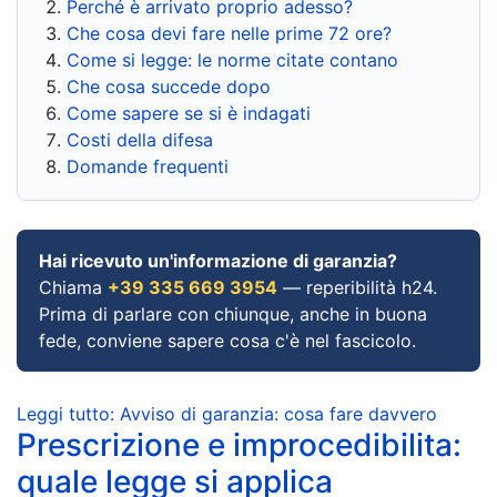
Perché è arrivato proprio adesso?
Che cosa devi fare nelle prime 72 ore?
Come si legge: le norme citate contano
Che cosa succede dopo
Come sapere se si è indagati
Costi della difesa
Domande frequenti
Hai ricevuto un'informazione di garanzia?
Chiama
+39 335 669 3954
— reperibilità h24.
Prima di parlare con chiunque, anche in buona
fede, conviene sapere cosa c'è nel fascicolo.
Leggi tutto: Avviso di garanzia: cosa fare davvero
Prescrizione e improcedibilita:
quale legge si applica