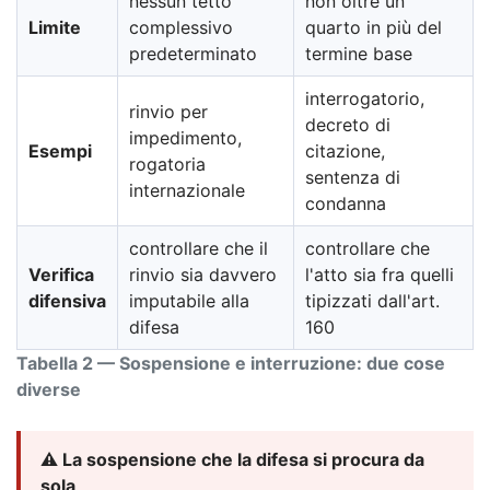
nessun tetto
non oltre un
Limite
complessivo
quarto in più del
predeterminato
termine base
interrogatorio,
rinvio per
decreto di
impedimento,
Esempi
citazione,
rogatoria
sentenza di
internazionale
condanna
controllare che il
controllare che
Verifica
rinvio sia davvero
l'atto sia fra quelli
difensiva
imputabile alla
tipizzati dall'art.
difesa
160
Tabella 2 — Sospensione e interruzione: due cose
diverse
⚠️ La sospensione che la difesa si procura da
sola