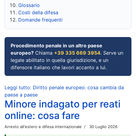
Glossario
Costi della difesa
Domande frequenti
Procedimento penale in un altro paese
europeo?
Chiama
+39 335 669 3954
. Serve un
legale abilitato in quella giurisdizione, e un
difensore italiano che lavori accanto a lui.
Leggi tutto: Diritto penale europeo: cosa cambia da
paese a paese
Minore indagato per reati
online: cosa fare
Arresto all'estero e difesa internazionale
30 Luglio 2026