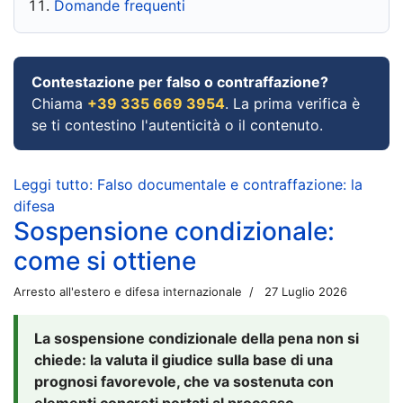
Domande frequenti
Contestazione per falso o contraffazione?
Chiama
+39 335 669 3954
. La prima verifica è
se ti contestino l'autenticità o il contenuto.
Leggi tutto: Falso documentale e contraffazione: la
difesa
Sospensione condizionale:
come si ottiene
Arresto all'estero e difesa internazionale
27 Luglio 2026
La sospensione condizionale della pena non si
chiede: la valuta il giudice sulla base di una
prognosi favorevole, che va sostenuta con
elementi concreti portati al processo.