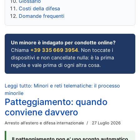
Glossario
Costi della difesa
Domande frequenti
Un minore è indagato per condotte online?
Chiama
+39 335 669 3954
. Non toccate i
dispositivi e non cancellate nulla: è la prima
regola e vale prima di ogni altra cosa.
Leggi tutto: Minori e reti telematiche: il processo
minorile
Patteggiamento: quando
conviene davvero
Arresto all'estero e difesa internazionale
27 Luglio 2026
Il patteggiamento non e' uno sconto automatico