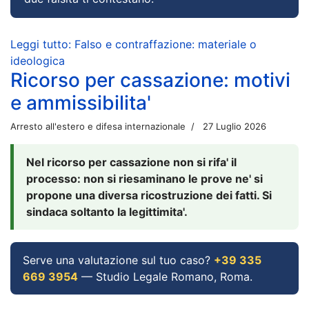
Leggi tutto: Falso e contraffazione: materiale o
ideologica
Ricorso per cassazione: motivi
e ammissibilita'
Arresto all'estero e difesa internazionale
27 Luglio 2026
Nel ricorso per cassazione non si rifa' il
processo: non si riesaminano le prove ne' si
propone una diversa ricostruzione dei fatti. Si
sindaca soltanto la legittimita'.
Serve una valutazione sul tuo caso?
+39 335
669 3954
— Studio Legale Romano, Roma.