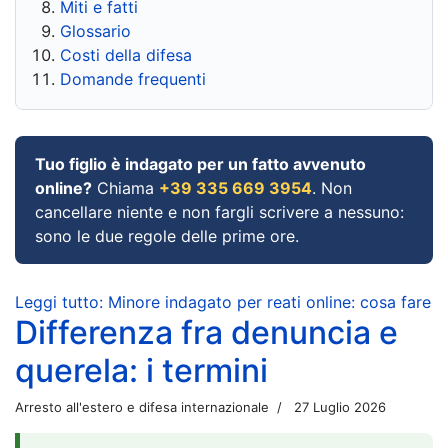
Miti e fatti
Glossario
Costi della difesa
Domande frequenti
Tuo figlio è indagato per un fatto avvenuto
online?
Chiama
+39 335 669 3954
. Non
cancellare niente e non fargli scrivere a nessuno:
sono le due regole delle prime ore.
Leggi tutto: Minore indagato per reati online: cosa fare
Differenza fra denuncia e
querela: i termini
Arresto all'estero e difesa internazionale
27 Luglio 2026