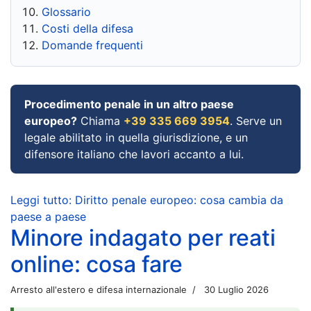
Glossario
Costi della difesa
Domande frequenti
Procedimento penale in un altro paese
europeo?
Chiama
+39 335 669 3954
. Serve un
legale abilitato in quella giurisdizione, e un
difensore italiano che lavori accanto a lui.
Leggi tutto: Diritto penale europeo: cosa cambia da
paese a paese
Minore indagato per reati
online: cosa fare
Arresto all'estero e difesa internazionale
30 Luglio 2026