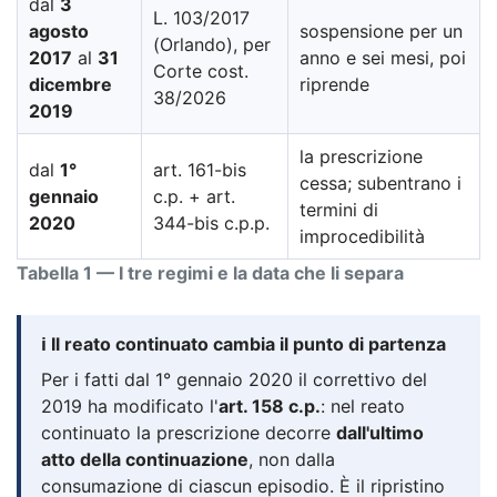
dal
3
L. 103/2017
agosto
sospensione per un
(Orlando), per
2017
al
31
anno e sei mesi, poi
Corte cost.
dicembre
riprende
38/2026
2019
la prescrizione
dal
1°
art. 161-bis
cessa; subentrano i
gennaio
c.p. + art.
termini di
2020
344-bis c.p.p.
improcedibilità
Tabella 1 — I tre regimi e la data che li separa
ℹ️ Il reato continuato cambia il punto di partenza
Per i fatti dal 1° gennaio 2020 il correttivo del
2019 ha modificato l'
art. 158 c.p.
: nel reato
continuato la prescrizione decorre
dall'ultimo
atto della continuazione
, non dalla
consumazione di ciascun episodio. È il ripristino