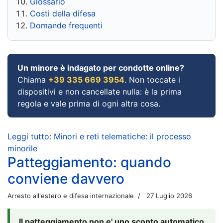
Glossario
Costi della difesa
Domande frequenti
Un minore è indagato per condotte online?
Chiama
+39 335 669 3954
. Non toccate i
dispositivi e non cancellate nulla: è la prima
regola e vale prima di ogni altra cosa.
Leggi tutto: Minori e reti telematiche: il processo
minorile
Patteggiamento: quando
conviene davvero
Arresto all'estero e difesa internazionale
27 Luglio 2026
Il patteggiamento non e' uno sconto automatico