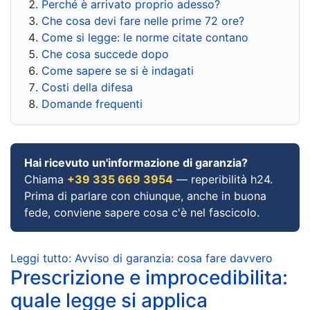
Perché è arrivato proprio adesso?
Che cosa devi fare nelle prime 72 ore?
Come si legge: le norme citate contano
Che cosa succede dopo
Come sapere se si è indagati
Costi della difesa
Domande frequenti
Hai ricevuto un'informazione di garanzia?
Chiama
+39 335 669 3954
— reperibilità h24.
Prima di parlare con chiunque, anche in buona
fede, conviene sapere cosa c'è nel fascicolo.
Leggi tutto: Avviso di garanzia: cosa fare davvero
Prescrizione e improcedibilita:
quale legge si applica