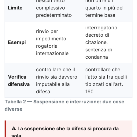
nessun tetto
non oltre un
Limite
complessivo
quarto in più del
predeterminato
termine base
interrogatorio,
rinvio per
decreto di
impedimento,
Esempi
citazione,
rogatoria
sentenza di
internazionale
condanna
controllare che il
controllare che
Verifica
rinvio sia davvero
l'atto sia fra quelli
difensiva
imputabile alla
tipizzati dall'art.
difesa
160
Tabella 2 — Sospensione e interruzione: due cose
diverse
⚠️ La sospensione che la difesa si procura da
sola