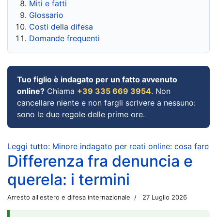
Miti e fatti
Glossario
Costi della difesa
Domande frequenti
Tuo figlio è indagato per un fatto avvenuto
online?
Chiama
+39 335 669 3954
. Non
cancellare niente e non fargli scrivere a nessuno:
sono le due regole delle prime ore.
Leggi tutto: Minore indagato per reati online: cosa fare
Differenza fra denuncia e
querela: i termini
Arresto all'estero e difesa internazionale
27 Luglio 2026