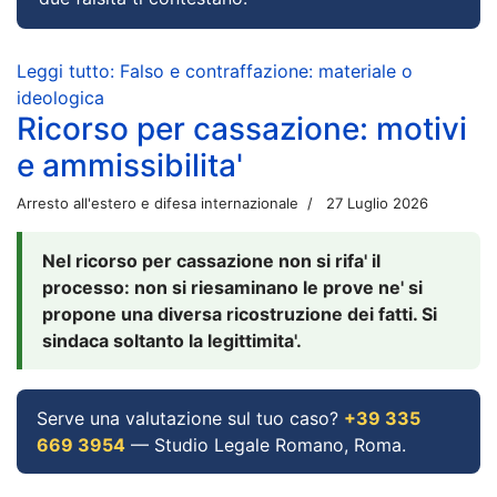
Leggi tutto: Falso e contraffazione: materiale o
ideologica
Ricorso per cassazione: motivi
e ammissibilita'
Arresto all'estero e difesa internazionale
27 Luglio 2026
Nel ricorso per cassazione non si rifa' il
processo: non si riesaminano le prove ne' si
propone una diversa ricostruzione dei fatti. Si
sindaca soltanto la legittimita'.
Serve una valutazione sul tuo caso?
+39 335
669 3954
— Studio Legale Romano, Roma.