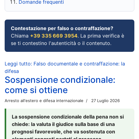
Domande frequenti
Contestazione per falso o contraffazione?
Chiama
+39 335 669 3954
. La prima verifica è
se ti contestino l'autenticità o il contenuto.
Leggi tutto: Falso documentale e contraffazione: la
difesa
Sospensione condizionale:
come si ottiene
Arresto all'estero e difesa internazionale
27 Luglio 2026
La sospensione condizionale della pena non si
chiede: la valuta il giudice sulla base di una
prognosi favorevole, che va sostenuta con
elementi concreti portati al processo.