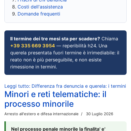
Costi dell'assistenza
Domande frequenti
Il termine dei tre mesi sta per scadere?
Chiama
+39 335 669 3954
— reperibilità h24. Una
querela presentata fuori termine è irrimediabile: il
reato non è più perseguibile, e non esiste
rimessione in termini.
Leggi tutto: Differenza fra denuncia e querela: i termini
Minori e reti telematiche: il
processo minorile
Arresto all'estero e difesa internazionale
30 Luglio 2026
Nel processo penale minorile la finalita' e'