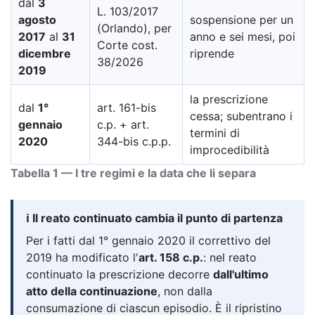
dal
3
L. 103/2017
agosto
sospensione per un
(Orlando), per
2017
al
31
anno e sei mesi, poi
Corte cost.
dicembre
riprende
38/2026
2019
la prescrizione
dal
1°
art. 161-bis
cessa; subentrano i
gennaio
c.p. + art.
termini di
2020
344-bis c.p.p.
improcedibilità
Tabella 1 — I tre regimi e la data che li separa
ℹ️ Il reato continuato cambia il punto di partenza
Per i fatti dal 1° gennaio 2020 il correttivo del
2019 ha modificato l'
art. 158 c.p.
: nel reato
continuato la prescrizione decorre
dall'ultimo
atto della continuazione
, non dalla
consumazione di ciascun episodio. È il ripristino