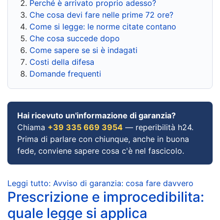
Perché è arrivato proprio adesso?
Che cosa devi fare nelle prime 72 ore?
Come si legge: le norme citate contano
Che cosa succede dopo
Come sapere se si è indagati
Costi della difesa
Domande frequenti
Hai ricevuto un'informazione di garanzia?
Chiama
+39 335 669 3954
— reperibilità h24.
Prima di parlare con chiunque, anche in buona
fede, conviene sapere cosa c'è nel fascicolo.
Leggi tutto: Avviso di garanzia: cosa fare davvero
Prescrizione e improcedibilita:
quale legge si applica