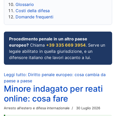
Glossario
Costi della difesa
Domande frequenti
Procedimento penale in un altro paese
europeo?
Chiama
+39 335 669 3954
. Serve un
legale abilitato in quella giurisdizione, e un
difensore italiano che lavori accanto a lui.
Leggi tutto: Diritto penale europeo: cosa cambia da
paese a paese
Minore indagato per reati
online: cosa fare
Arresto all'estero e difesa internazionale
30 Luglio 2026