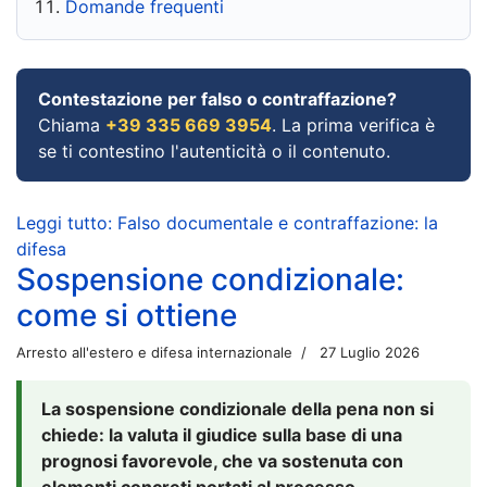
Domande frequenti
Contestazione per falso o contraffazione?
Chiama
+39 335 669 3954
. La prima verifica è
se ti contestino l'autenticità o il contenuto.
Leggi tutto: Falso documentale e contraffazione: la
difesa
Sospensione condizionale:
come si ottiene
Arresto all'estero e difesa internazionale
27 Luglio 2026
La sospensione condizionale della pena non si
chiede: la valuta il giudice sulla base di una
prognosi favorevole, che va sostenuta con
elementi concreti portati al processo.