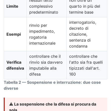
nessun tetto
non oltre un
Limite
complessivo
quarto in più del
predeterminato
termine base
interrogatorio,
rinvio per
decreto di
impedimento,
Esempi
citazione,
rogatoria
sentenza di
internazionale
condanna
controllare che il
controllare che
Verifica
rinvio sia davvero
l'atto sia fra quelli
difensiva
imputabile alla
tipizzati dall'art.
difesa
160
Tabella 2 — Sospensione e interruzione: due cose
diverse
⚠️ La sospensione che la difesa si procura da
sola