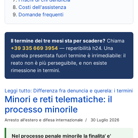
Costi dell'assistenza
Domande frequenti
Il termine dei tre mesi sta per scadere?
Chiama
+39 335 669 3954
— reperibilità h24. Una
querela presentata fuori termine è irrimediabile: il
reato non è più perseguibile, e non esiste
rimessione in termini.
Leggi tutto: Differenza fra denuncia e querela: i termini
Minori e reti telematiche: il
processo minorile
Arresto all'estero e difesa internazionale
30 Luglio 2026
Nel processo penale minorile la finalita' e'