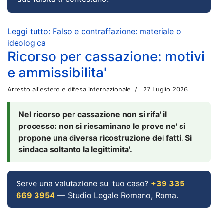
Leggi tutto: Falso e contraffazione: materiale o
ideologica
Ricorso per cassazione: motivi
e ammissibilita'
Arresto all'estero e difesa internazionale
27 Luglio 2026
Nel ricorso per cassazione non si rifa' il
processo: non si riesaminano le prove ne' si
propone una diversa ricostruzione dei fatti. Si
sindaca soltanto la legittimita'.
Serve una valutazione sul tuo caso?
+39 335
669 3954
— Studio Legale Romano, Roma.