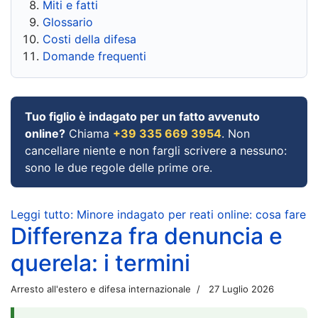
Miti e fatti
Glossario
Costi della difesa
Domande frequenti
Tuo figlio è indagato per un fatto avvenuto
online?
Chiama
+39 335 669 3954
. Non
cancellare niente e non fargli scrivere a nessuno:
sono le due regole delle prime ore.
Leggi tutto: Minore indagato per reati online: cosa fare
Differenza fra denuncia e
querela: i termini
Arresto all'estero e difesa internazionale
27 Luglio 2026