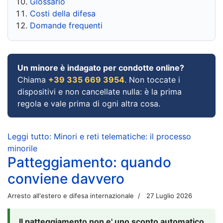
Glossario
Costi della difesa
Domande frequenti
Un minore è indagato per condotte online?
Chiama
+39 335 669 3954
. Non toccate i
dispositivi e non cancellate nulla: è la prima
regola e vale prima di ogni altra cosa.
Leggi tutto: Minori e reti telematiche: il processo
minorile
Patteggiamento: quando
conviene davvero
Arresto all'estero e difesa internazionale
27 Luglio 2026
Il patteggiamento non e' uno sconto automatico