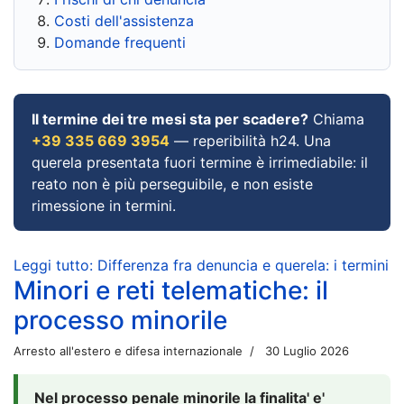
Costi dell'assistenza
Domande frequenti
Il termine dei tre mesi sta per scadere?
Chiama
+39 335 669 3954
— reperibilità h24. Una
querela presentata fuori termine è irrimediabile: il
reato non è più perseguibile, e non esiste
rimessione in termini.
Leggi tutto: Differenza fra denuncia e querela: i termini
Minori e reti telematiche: il
processo minorile
Arresto all'estero e difesa internazionale
30 Luglio 2026
Nel processo penale minorile la finalita' e'