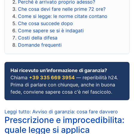
Perché è arrivato proprio adesso?
Che cosa devi fare nelle prime 72 ore?
Come si legge: le norme citate contano
Che cosa succede dopo
Come sapere se si è indagati
Costi della difesa
Domande frequenti
Hai ricevuto un'informazione di garanzia?
Chiama
+39 335 669 3954
— reperibilità h24.
Prima di parlare con chiunque, anche in buona
fede, conviene sapere cosa c'è nel fascicolo.
Leggi tutto: Avviso di garanzia: cosa fare davvero
Prescrizione e improcedibilita:
quale legge si applica