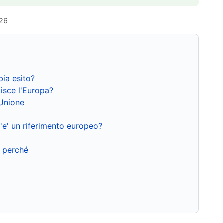
026
bia esito?
isce l'Europa?
'Unione
'e' un riferimento europeo?
e perché