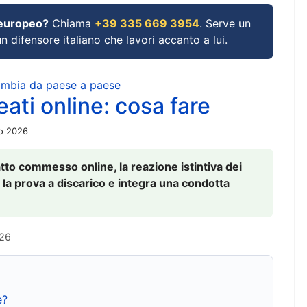
 europeo?
Chiama
+39 335 669 3954
. Serve un
un difensore italiano che lavori accanto a lui.
cambia da paese a paese
ati online: cosa fare
io 2026
to commesso online, la reazione istintiva dei
 la prova a discarico e integra una condotta
026
e?