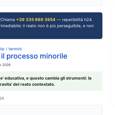
Chiama
+39 335 669 3954
— reperibilità h24.
imediabile: il reato non è più perseguibile, e non
a: i termini
 il processo minorile
io 2026
 e' educativa, e questo cambia gli strumenti: la
ravita' del reato contestato.
026