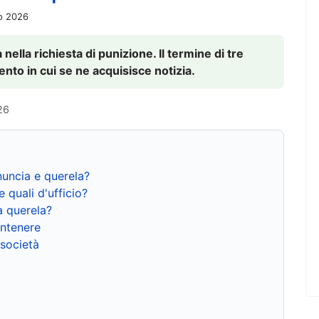
io 2026
nella richiesta di punizione. Il termine di tre
to in cui se ne acquisisce notizia.
26
nuncia e querela?
e quali d'ufficio?
a querela?
ntenere
 società