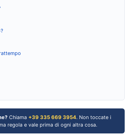
?
o?
frattempo
ne?
Chiama
+39 335 669 3954
. Non toccate i
ima regola e vale prima di ogni altra cosa.