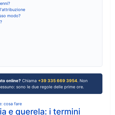
renni?
l'attribuzione
tesso modo?
?
uto online?
Chiama
+39 335 669 3954
. Non
 nessuno: sono le due regole delle prime ore.
e: cosa fare
a e querela: i termini