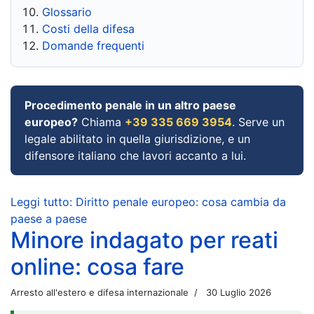
Glossario
Costi della difesa
Domande frequenti
Procedimento penale in un altro paese
europeo?
Chiama
+39 335 669 3954
. Serve un
legale abilitato in quella giurisdizione, e un
difensore italiano che lavori accanto a lui.
Leggi tutto: Diritto penale europeo: cosa cambia da
paese a paese
Minore indagato per reati
online: cosa fare
Arresto all'estero e difesa internazionale
30 Luglio 2026