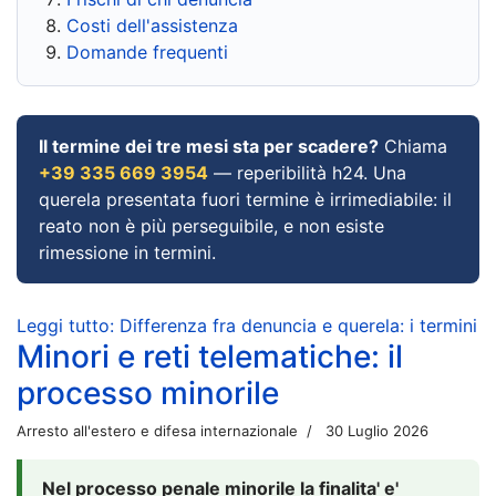
Costi dell'assistenza
Domande frequenti
Il termine dei tre mesi sta per scadere?
Chiama
+39 335 669 3954
— reperibilità h24. Una
querela presentata fuori termine è irrimediabile: il
reato non è più perseguibile, e non esiste
rimessione in termini.
Leggi tutto: Differenza fra denuncia e querela: i termini
Minori e reti telematiche: il
processo minorile
Arresto all'estero e difesa internazionale
30 Luglio 2026
Nel processo penale minorile la finalita' e'