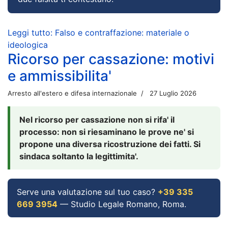
Leggi tutto: Falso e contraffazione: materiale o
ideologica
Ricorso per cassazione: motivi
e ammissibilita'
Arresto all'estero e difesa internazionale
27 Luglio 2026
Nel ricorso per cassazione non si rifa' il
processo: non si riesaminano le prove ne' si
propone una diversa ricostruzione dei fatti. Si
sindaca soltanto la legittimita'.
Serve una valutazione sul tuo caso?
+39 335
669 3954
— Studio Legale Romano, Roma.