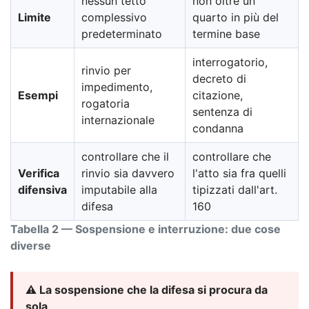
nessun tetto
non oltre un
Limite
complessivo
quarto in più del
predeterminato
termine base
interrogatorio,
rinvio per
decreto di
impedimento,
Esempi
citazione,
rogatoria
sentenza di
internazionale
condanna
controllare che il
controllare che
Verifica
rinvio sia davvero
l'atto sia fra quelli
difensiva
imputabile alla
tipizzati dall'art.
difesa
160
Tabella 2 — Sospensione e interruzione: due cose
diverse
⚠️ La sospensione che la difesa si procura da
sola