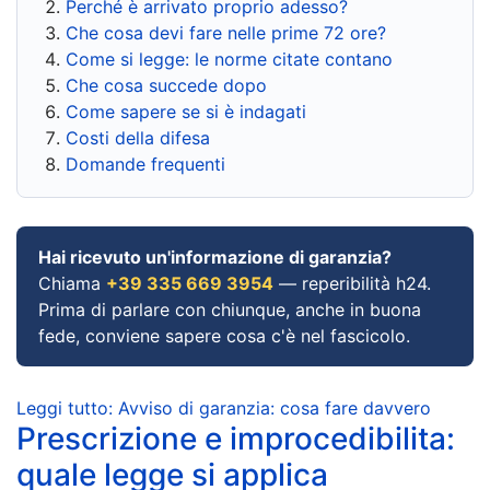
Perché è arrivato proprio adesso?
Che cosa devi fare nelle prime 72 ore?
Come si legge: le norme citate contano
Che cosa succede dopo
Come sapere se si è indagati
Costi della difesa
Domande frequenti
Hai ricevuto un'informazione di garanzia?
Chiama
+39 335 669 3954
— reperibilità h24.
Prima di parlare con chiunque, anche in buona
fede, conviene sapere cosa c'è nel fascicolo.
Leggi tutto: Avviso di garanzia: cosa fare davvero
Prescrizione e improcedibilita:
quale legge si applica