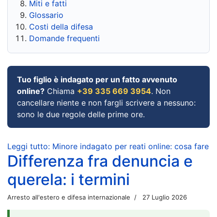
Miti e fatti
Glossario
Costi della difesa
Domande frequenti
Tuo figlio è indagato per un fatto avvenuto
online?
Chiama
+39 335 669 3954
. Non
cancellare niente e non fargli scrivere a nessuno:
sono le due regole delle prime ore.
Leggi tutto: Minore indagato per reati online: cosa fare
Differenza fra denuncia e
querela: i termini
Arresto all'estero e difesa internazionale
27 Luglio 2026