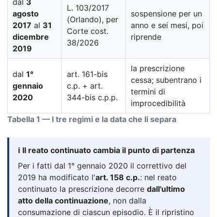
dal
3
L. 103/2017
agosto
sospensione per un
(Orlando), per
2017
al
31
anno e sei mesi, poi
Corte cost.
dicembre
riprende
38/2026
2019
la prescrizione
dal
1°
art. 161-bis
cessa; subentrano i
gennaio
c.p. + art.
termini di
2020
344-bis c.p.p.
improcedibilità
Tabella 1 — I tre regimi e la data che li separa
ℹ️ Il reato continuato cambia il punto di partenza
Per i fatti dal 1° gennaio 2020 il correttivo del
2019 ha modificato l'
art. 158 c.p.
: nel reato
continuato la prescrizione decorre
dall'ultimo
atto della continuazione
, non dalla
consumazione di ciascun episodio. È il ripristino