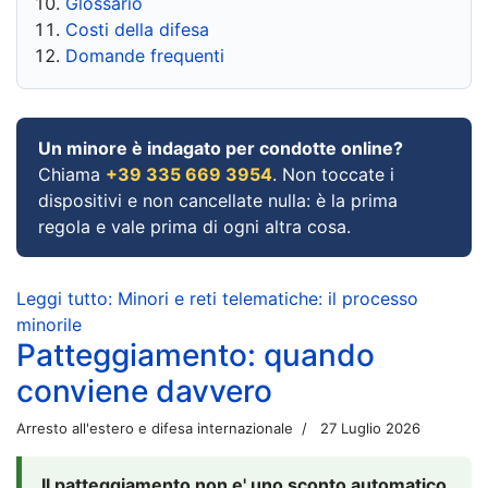
Glossario
Costi della difesa
Domande frequenti
Un minore è indagato per condotte online?
Chiama
+39 335 669 3954
. Non toccate i
dispositivi e non cancellate nulla: è la prima
regola e vale prima di ogni altra cosa.
Leggi tutto: Minori e reti telematiche: il processo
minorile
Patteggiamento: quando
conviene davvero
Arresto all'estero e difesa internazionale
27 Luglio 2026
Il patteggiamento non e' uno sconto automatico