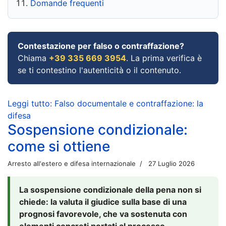
Domande frequenti
Contestazione per falso o contraffazione?
Chiama
+39 335 669 3954
. La prima verifica è
se ti contestino l'autenticità o il contenuto.
Leggi tutto: Falso documentale e contraffazione: la
difesa
Sospensione condizionale:
come si ottiene
Arresto all'estero e difesa internazionale
27 Luglio 2026
La sospensione condizionale della pena non si
chiede: la valuta il giudice sulla base di una
prognosi favorevole, che va sostenuta con
elementi concreti portati al processo.