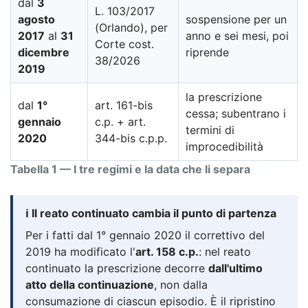
dal
3
L. 103/2017
agosto
sospensione per un
(Orlando), per
2017
al
31
anno e sei mesi, poi
Corte cost.
dicembre
riprende
38/2026
2019
la prescrizione
dal
1°
art. 161-bis
cessa; subentrano i
gennaio
c.p. + art.
termini di
2020
344-bis c.p.p.
improcedibilità
Tabella 1 — I tre regimi e la data che li separa
ℹ️ Il reato continuato cambia il punto di partenza
Per i fatti dal 1° gennaio 2020 il correttivo del
2019 ha modificato l'
art. 158 c.p.
: nel reato
continuato la prescrizione decorre
dall'ultimo
atto della continuazione
, non dalla
consumazione di ciascun episodio. È il ripristino