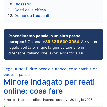
Glossario
Costi della difesa
Domande frequenti
Procedimento penale in un altro paese
europeo?
Chiama
+39 335 669 3954
. Serve un
legale abilitato in quella giurisdizione, e un
difensore italiano che lavori accanto a lui.
Leggi tutto: Diritto penale europeo: cosa cambia da
paese a paese
Minore indagato per reati
online: cosa fare
Arresto all'estero e difesa internazionale
30 Luglio 2026