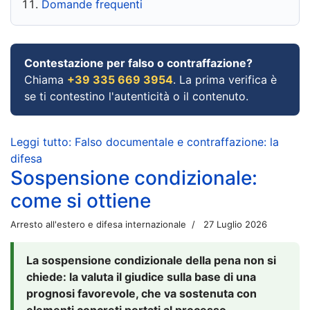
Domande frequenti
Contestazione per falso o contraffazione?
Chiama
+39 335 669 3954
. La prima verifica è
se ti contestino l'autenticità o il contenuto.
Leggi tutto: Falso documentale e contraffazione: la
difesa
Sospensione condizionale:
come si ottiene
Arresto all'estero e difesa internazionale
27 Luglio 2026
La sospensione condizionale della pena non si
chiede: la valuta il giudice sulla base di una
prognosi favorevole, che va sostenuta con
elementi concreti portati al processo.