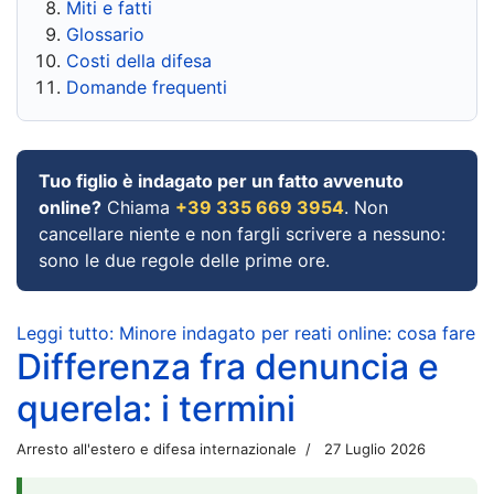
Miti e fatti
Glossario
Costi della difesa
Domande frequenti
Tuo figlio è indagato per un fatto avvenuto
online?
Chiama
+39 335 669 3954
. Non
cancellare niente e non fargli scrivere a nessuno:
sono le due regole delle prime ore.
Leggi tutto: Minore indagato per reati online: cosa fare
Differenza fra denuncia e
querela: i termini
Arresto all'estero e difesa internazionale
27 Luglio 2026