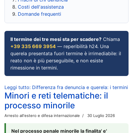
Costi dell'assistenza
Domande frequenti
Il termine dei tre mesi sta per scadere?
Chiama
+39 335 669 3954
— reperibilità h24. Una
querela presentata fuori termine è irrimediabile: il
reato non è più perseguibile, e non esiste
rimessione in termini.
Leggi tutto: Differenza fra denuncia e querela: i termini
Minori e reti telematiche: il
processo minorile
Arresto all'estero e difesa internazionale
30 Luglio 2026
Nel processo penale minorile la finalita' e'