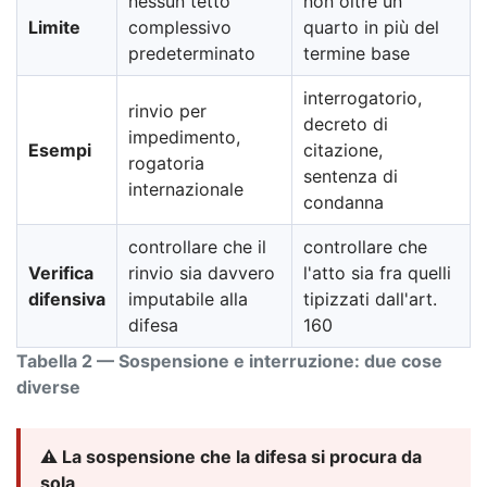
nessun tetto
non oltre un
Limite
complessivo
quarto in più del
predeterminato
termine base
interrogatorio,
rinvio per
decreto di
impedimento,
Esempi
citazione,
rogatoria
sentenza di
internazionale
condanna
controllare che il
controllare che
Verifica
rinvio sia davvero
l'atto sia fra quelli
difensiva
imputabile alla
tipizzati dall'art.
difesa
160
Tabella 2 — Sospensione e interruzione: due cose
diverse
⚠️ La sospensione che la difesa si procura da
sola