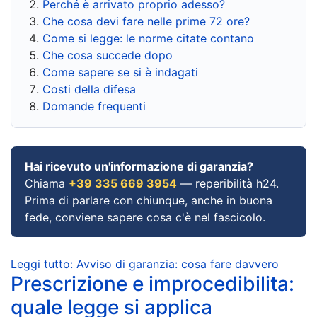
Perché è arrivato proprio adesso?
Che cosa devi fare nelle prime 72 ore?
Come si legge: le norme citate contano
Che cosa succede dopo
Come sapere se si è indagati
Costi della difesa
Domande frequenti
Hai ricevuto un'informazione di garanzia?
Chiama
+39 335 669 3954
— reperibilità h24.
Prima di parlare con chiunque, anche in buona
fede, conviene sapere cosa c'è nel fascicolo.
Leggi tutto: Avviso di garanzia: cosa fare davvero
Prescrizione e improcedibilita:
quale legge si applica