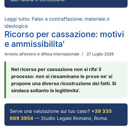
Leggi tutto: Falso e contraffazione: materiale o
ideologica
Ricorso per cassazione: motivi
e ammissibilita'
Arresto all'estero e difesa internazionale
27 Luglio 2026
Nel ricorso per cassazione non si rifa' il
processo: non si riesaminano le prove ne' si
propone una diversa ricostruzione dei fatti. Si
sindaca soltanto la legittimita'.
Serve una valutazione sul tuo caso?
+39 335
669 3954
— Studio Legale Romano, Roma.