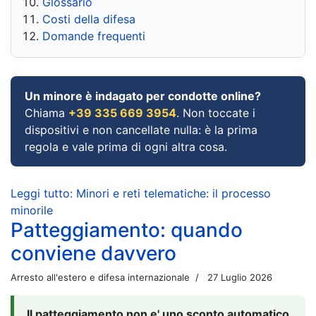
Glossario
Costi della difesa
Domande frequenti
Un minore è indagato per condotte online?
Chiama
+39 335 669 3954
. Non toccate i
dispositivi e non cancellate nulla: è la prima
regola e vale prima di ogni altra cosa.
Leggi tutto: Minori e reti telematiche: il processo
minorile
Patteggiamento: quando
conviene davvero
Arresto all'estero e difesa internazionale
27 Luglio 2026
Il patteggiamento non e' uno sconto automatico