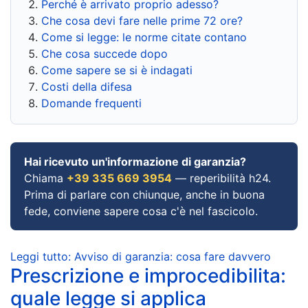
Perché è arrivato proprio adesso?
Che cosa devi fare nelle prime 72 ore?
Come si legge: le norme citate contano
Che cosa succede dopo
Come sapere se si è indagati
Costi della difesa
Domande frequenti
Hai ricevuto un'informazione di garanzia?
Chiama
+39 335 669 3954
— reperibilità h24.
Prima di parlare con chiunque, anche in buona
fede, conviene sapere cosa c'è nel fascicolo.
Leggi tutto: Avviso di garanzia: cosa fare davvero
Prescrizione e improcedibilita:
quale legge si applica