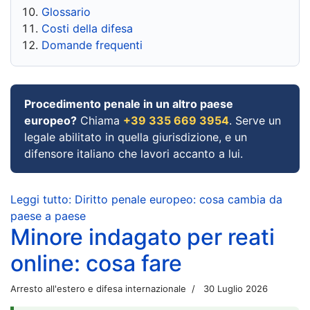
Glossario
Costi della difesa
Domande frequenti
Procedimento penale in un altro paese
europeo?
Chiama
+39 335 669 3954
. Serve un
legale abilitato in quella giurisdizione, e un
difensore italiano che lavori accanto a lui.
Leggi tutto: Diritto penale europeo: cosa cambia da
paese a paese
Minore indagato per reati
online: cosa fare
Arresto all'estero e difesa internazionale
30 Luglio 2026