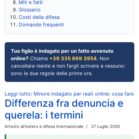
Miti e fatti
Glossario
Costi della difesa
Domande frequenti
Tuo figlio è indagato per un fatto avvenuto
online?
Chiama
+39 335 669 3954
. Non
cancellare niente e non fargli scrivere a nessuno:
sono le due regole delle prime ore.
Leggi tutto: Minore indagato per reati online: cosa fare
Differenza fra denuncia e
querela: i termini
Arresto all'estero e difesa internazionale
27 Luglio 2026