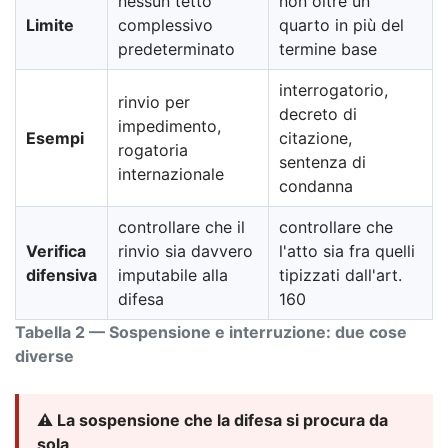
nessun tetto
non oltre un
Limite
complessivo
quarto in più del
predeterminato
termine base
interrogatorio,
rinvio per
decreto di
impedimento,
Esempi
citazione,
rogatoria
sentenza di
internazionale
condanna
controllare che il
controllare che
Verifica
rinvio sia davvero
l'atto sia fra quelli
difensiva
imputabile alla
tipizzati dall'art.
difesa
160
Tabella 2 — Sospensione e interruzione: due cose
diverse
⚠️ La sospensione che la difesa si procura da
sola