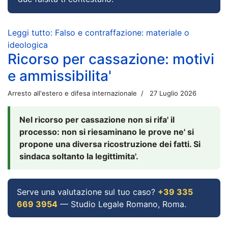
Leggi tutto: Falso e contraffazione: materiale o
ideologica
Ricorso per cassazione: motivi
e ammissibilita'
Arresto all'estero e difesa internazionale
27 Luglio 2026
Nel ricorso per cassazione non si rifa' il
processo: non si riesaminano le prove ne' si
propone una diversa ricostruzione dei fatti. Si
sindaca soltanto la legittimita'.
Serve una valutazione sul tuo caso?
+39 335
669 3954
— Studio Legale Romano, Roma.