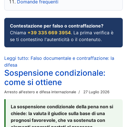
Domande frequenti
Contestazione per falso o contraffazione?
Chiama
+39 335 669 3954
. La prima verifica è
se ti contestino l'autenticità o il contenuto.
Leggi tutto: Falso documentale e contraffazione: la
difesa
Sospensione condizionale:
come si ottiene
Arresto all'estero e difesa internazionale
27 Luglio 2026
La sospensione condizionale della pena non si
chiede: la valuta il giudice sulla base di una
prognosi favorevole, che va sostenuta con
elementi concreti portati al processo.