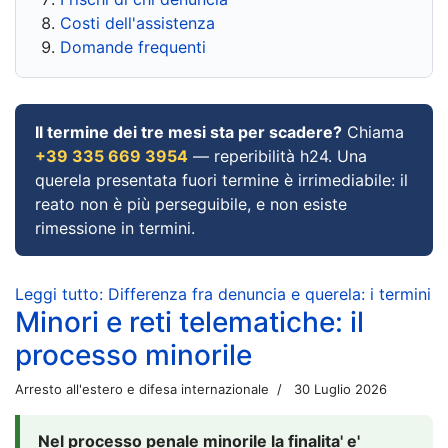
Costi dell'assistenza
Domande frequenti
Il termine dei tre mesi sta per scadere?
Chiama
+39 335 669 3954
— reperibilità h24. Una
querela presentata fuori termine è irrimediabile: il
reato non è più perseguibile, e non esiste
rimessione in termini.
Leggi tutto: Differenza fra denuncia e querela: i termini
Minori e reti telematiche: il
processo minorile
Arresto all'estero e difesa internazionale
30 Luglio 2026
Nel processo penale minorile la finalita' e'