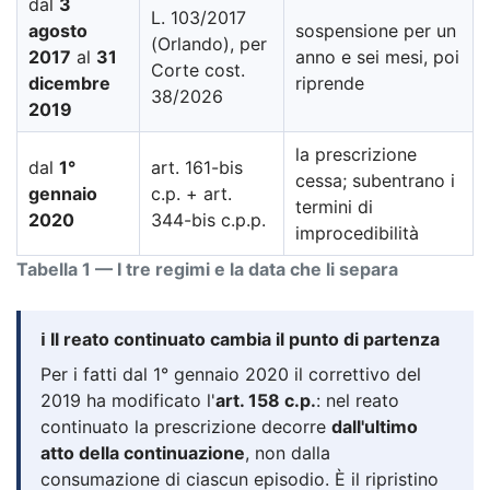
dal
3
L. 103/2017
agosto
sospensione per un
(Orlando), per
2017
al
31
anno e sei mesi, poi
Corte cost.
dicembre
riprende
38/2026
2019
la prescrizione
dal
1°
art. 161-bis
cessa; subentrano i
gennaio
c.p. + art.
termini di
2020
344-bis c.p.p.
improcedibilità
Tabella 1 — I tre regimi e la data che li separa
ℹ️ Il reato continuato cambia il punto di partenza
Per i fatti dal 1° gennaio 2020 il correttivo del
2019 ha modificato l'
art. 158 c.p.
: nel reato
continuato la prescrizione decorre
dall'ultimo
atto della continuazione
, non dalla
consumazione di ciascun episodio. È il ripristino