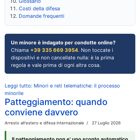
Glossario
Costi della difesa
Domande frequenti
Un minore è indagato per condotte online?
Chiama
+39 335 669 3954
. Non toccate i
dispositivi e non cancellate nulla: è la prima
regola e vale prima di ogni altra cosa.
Leggi tutto: Minori e reti telematiche: il processo
minorile
Patteggiamento: quando
conviene davvero
Arresto all'estero e difesa internazionale
27 Luglio 2026
Il patteggiamento non e' uno sconto automatico