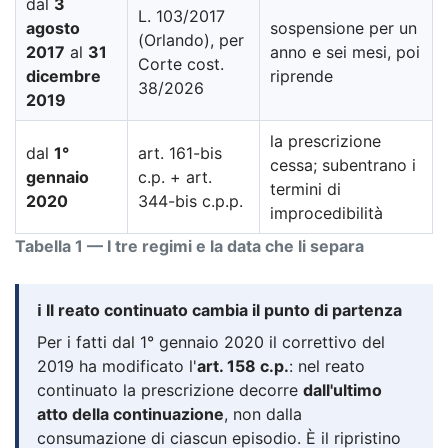
dal
3
L. 103/2017
agosto
sospensione per un
(Orlando), per
2017
al
31
anno e sei mesi, poi
Corte cost.
dicembre
riprende
38/2026
2019
la prescrizione
dal
1°
art. 161-bis
cessa; subentrano i
gennaio
c.p. + art.
termini di
2020
344-bis c.p.p.
improcedibilità
Tabella 1 — I tre regimi e la data che li separa
ℹ️ Il reato continuato cambia il punto di partenza
Per i fatti dal 1° gennaio 2020 il correttivo del
2019 ha modificato l'
art. 158 c.p.
: nel reato
continuato la prescrizione decorre
dall'ultimo
atto della continuazione
, non dalla
consumazione di ciascun episodio. È il ripristino