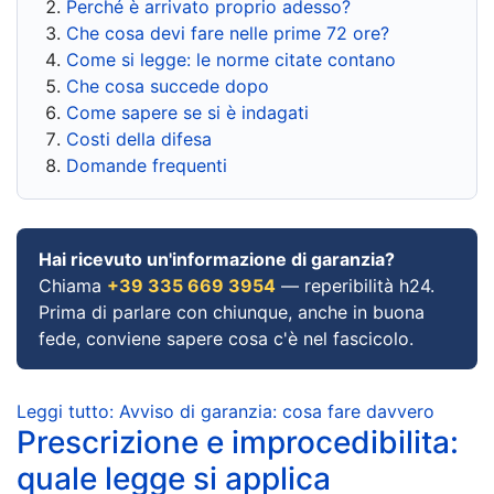
Perché è arrivato proprio adesso?
Che cosa devi fare nelle prime 72 ore?
Come si legge: le norme citate contano
Che cosa succede dopo
Come sapere se si è indagati
Costi della difesa
Domande frequenti
Hai ricevuto un'informazione di garanzia?
Chiama
+39 335 669 3954
— reperibilità h24.
Prima di parlare con chiunque, anche in buona
fede, conviene sapere cosa c'è nel fascicolo.
Leggi tutto: Avviso di garanzia: cosa fare davvero
Prescrizione e improcedibilita:
quale legge si applica