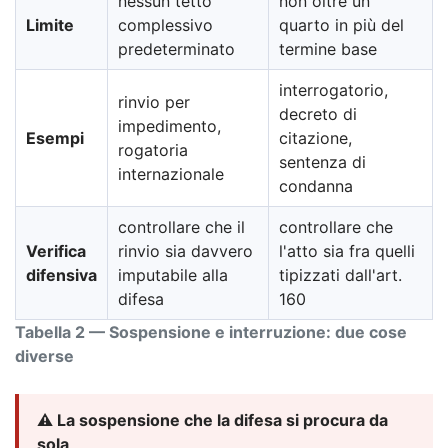
nessun tetto
non oltre un
Limite
complessivo
quarto in più del
predeterminato
termine base
interrogatorio,
rinvio per
decreto di
impedimento,
Esempi
citazione,
rogatoria
sentenza di
internazionale
condanna
controllare che il
controllare che
Verifica
rinvio sia davvero
l'atto sia fra quelli
difensiva
imputabile alla
tipizzati dall'art.
difesa
160
Tabella 2 — Sospensione e interruzione: due cose
diverse
⚠️ La sospensione che la difesa si procura da
sola