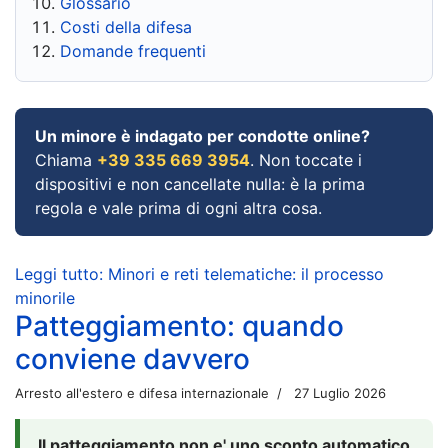
Glossario
Costi della difesa
Domande frequenti
Un minore è indagato per condotte online?
Chiama
+39 335 669 3954
. Non toccate i
dispositivi e non cancellate nulla: è la prima
regola e vale prima di ogni altra cosa.
Leggi tutto: Minori e reti telematiche: il processo
minorile
Patteggiamento: quando
conviene davvero
Arresto all'estero e difesa internazionale
27 Luglio 2026
Il patteggiamento non e' uno sconto automatico