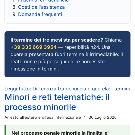
Costi dell'assistenza
Domande frequenti
Il termine dei tre mesi sta per scadere?
Chiama
+39 335 669 3954
— reperibilità h24. Una
querela presentata fuori termine è irrimediabile: il
reato non è più perseguibile, e non esiste
rimessione in termini.
Leggi tutto: Differenza fra denuncia e querela: i termini
Minori e reti telematiche: il
processo minorile
Arresto all'estero e difesa internazionale
30 Luglio 2026
Nel processo penale minorile la finalita' e'