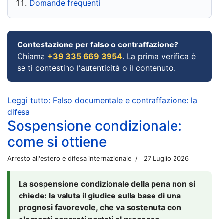
Domande frequenti
Contestazione per falso o contraffazione?
Chiama
+39 335 669 3954
. La prima verifica è
se ti contestino l'autenticità o il contenuto.
Leggi tutto: Falso documentale e contraffazione: la
difesa
Sospensione condizionale:
come si ottiene
Arresto all'estero e difesa internazionale
27 Luglio 2026
La sospensione condizionale della pena non si
chiede: la valuta il giudice sulla base di una
prognosi favorevole, che va sostenuta con
elementi concreti portati al processo.