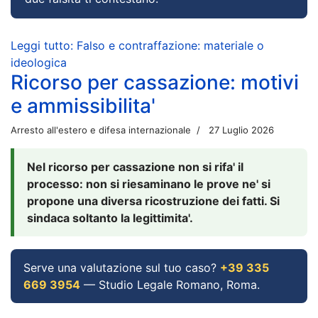
Leggi tutto: Falso e contraffazione: materiale o
ideologica
Ricorso per cassazione: motivi
e ammissibilita'
Arresto all'estero e difesa internazionale
27 Luglio 2026
Nel ricorso per cassazione non si rifa' il
processo: non si riesaminano le prove ne' si
propone una diversa ricostruzione dei fatti. Si
sindaca soltanto la legittimita'.
Serve una valutazione sul tuo caso?
+39 335
669 3954
— Studio Legale Romano, Roma.