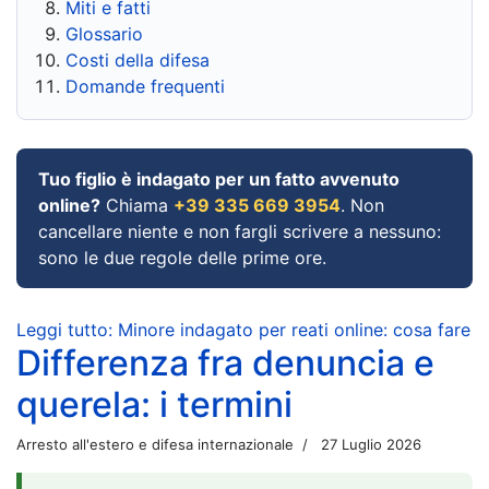
Miti e fatti
Glossario
Costi della difesa
Domande frequenti
Tuo figlio è indagato per un fatto avvenuto
online?
Chiama
+39 335 669 3954
. Non
cancellare niente e non fargli scrivere a nessuno:
sono le due regole delle prime ore.
Leggi tutto: Minore indagato per reati online: cosa fare
Differenza fra denuncia e
querela: i termini
Arresto all'estero e difesa internazionale
27 Luglio 2026