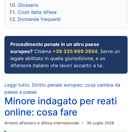
Glossario
Costi della difesa
Domande frequenti
Procedimento penale in un altro paese
europeo?
Chiama
+39 335 669 3954
. Serve un
legale abilitato in quella giurisdizione, e un
difensore italiano che lavori accanto a lui.
Leggi tutto: Diritto penale europeo: cosa cambia da
paese a paese
Minore indagato per reati
online: cosa fare
Arresto all'estero e difesa internazionale
30 Luglio 2026