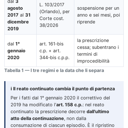
dal
3
L. 103/2017
agosto
sospensione per un
(Orlando), per
2017
al
31
anno e sei mesi, poi
Corte cost.
dicembre
riprende
38/2026
2019
la prescrizione
dal
1°
art. 161-bis
cessa; subentrano i
gennaio
c.p. + art.
termini di
2020
344-bis c.p.p.
improcedibilità
Tabella 1 — I tre regimi e la data che li separa
ℹ️ Il reato continuato cambia il punto di partenza
Per i fatti dal 1° gennaio 2020 il correttivo del
2019 ha modificato l'
art. 158 c.p.
: nel reato
continuato la prescrizione decorre
dall'ultimo
atto della continuazione
, non dalla
consumazione di ciascun episodio. È il ripristino