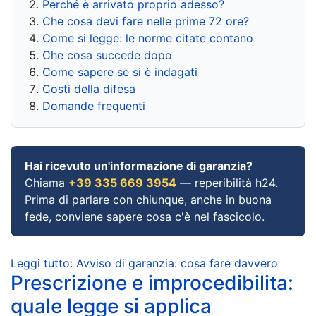
Perché è arrivato proprio adesso?
Che cosa devi fare nelle prime 72 ore?
Come si legge: le norme citate contano
Che cosa succede dopo
Come sapere se si è indagati
Costi della difesa
Domande frequenti
Hai ricevuto un'informazione di garanzia?
Chiama
+39 335 669 3954
— reperibilità h24.
Prima di parlare con chiunque, anche in buona
fede, conviene sapere cosa c'è nel fascicolo.
Leggi tutto: Avviso di garanzia: cosa fare davvero
Prescrizione e improcedibilita:
quale legge si applica