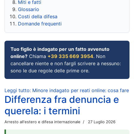
Miti e fatti
Glossario
Costi della difesa
Domande frequenti
Tuo figlio è indagato per un fatto avvenuto
online?
Chiama
+39 335 669 3954
. Non
cancellare niente e non fargli scrivere a nessuno:
sono le due regole delle prime ore.
Leggi tutto: Minore indagato per reati online: cosa fare
Differenza fra denuncia e
querela: i termini
Arresto all'estero e difesa internazionale
27 Luglio 2026