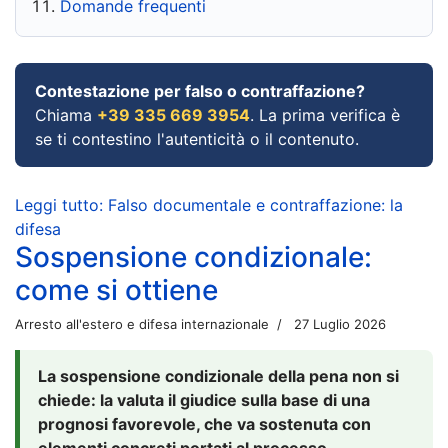
Domande frequenti
Contestazione per falso o contraffazione?
Chiama
+39 335 669 3954
. La prima verifica è
se ti contestino l'autenticità o il contenuto.
Leggi tutto: Falso documentale e contraffazione: la
difesa
Sospensione condizionale:
come si ottiene
Arresto all'estero e difesa internazionale
27 Luglio 2026
La sospensione condizionale della pena non si
chiede: la valuta il giudice sulla base di una
prognosi favorevole, che va sostenuta con
elementi concreti portati al processo.