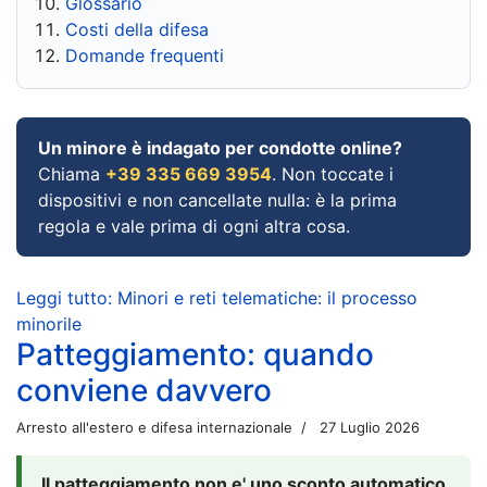
Glossario
Costi della difesa
Domande frequenti
Un minore è indagato per condotte online?
Chiama
+39 335 669 3954
. Non toccate i
dispositivi e non cancellate nulla: è la prima
regola e vale prima di ogni altra cosa.
Leggi tutto: Minori e reti telematiche: il processo
minorile
Patteggiamento: quando
conviene davvero
Arresto all'estero e difesa internazionale
27 Luglio 2026
Il patteggiamento non e' uno sconto automatico