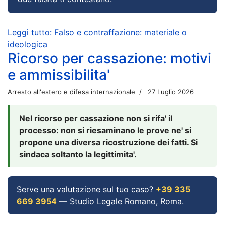
Leggi tutto: Falso e contraffazione: materiale o
ideologica
Ricorso per cassazione: motivi
e ammissibilita'
Arresto all'estero e difesa internazionale
27 Luglio 2026
Nel ricorso per cassazione non si rifa' il
processo: non si riesaminano le prove ne' si
propone una diversa ricostruzione dei fatti. Si
sindaca soltanto la legittimita'.
Serve una valutazione sul tuo caso?
+39 335
669 3954
— Studio Legale Romano, Roma.