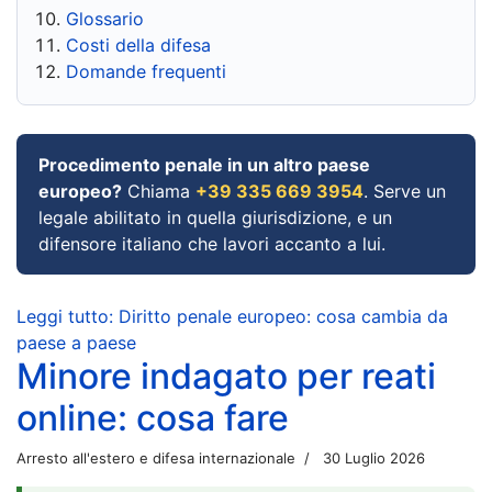
Glossario
Costi della difesa
Domande frequenti
Procedimento penale in un altro paese
europeo?
Chiama
+39 335 669 3954
. Serve un
legale abilitato in quella giurisdizione, e un
difensore italiano che lavori accanto a lui.
Leggi tutto: Diritto penale europeo: cosa cambia da
paese a paese
Minore indagato per reati
online: cosa fare
Arresto all'estero e difesa internazionale
30 Luglio 2026