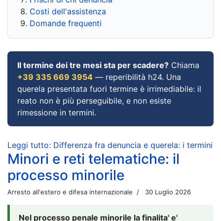
Costi dell'assistenza
Domande frequenti
Il termine dei tre mesi sta per scadere?
Chiama
+39 335 669 3954
— reperibilità h24. Una
querela presentata fuori termine è irrimediabile: il
reato non è più perseguibile, e non esiste
rimessione in termini.
Leggi tutto: Differenza fra denuncia e querela: i termini
Minori e reti telematiche: il
processo minorile
Arresto all'estero e difesa internazionale
30 Luglio 2026
Nel processo penale minorile la finalita' e'