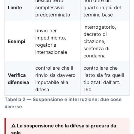
nessun tetto
non oltre un
Limite
complessivo
quarto in più del
predeterminato
termine base
interrogatorio,
rinvio per
decreto di
impedimento,
Esempi
citazione,
rogatoria
sentenza di
internazionale
condanna
controllare che il
controllare che
Verifica
rinvio sia davvero
l'atto sia fra quelli
difensiva
imputabile alla
tipizzati dall'art.
difesa
160
Tabella 2 — Sospensione e interruzione: due cose
diverse
⚠️ La sospensione che la difesa si procura da
sola