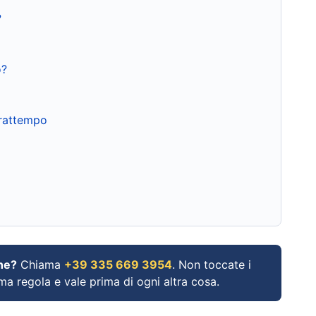
?
o?
frattempo
ne?
Chiama
+39 335 669 3954
. Non toccate i
ima regola e vale prima di ogni altra cosa.