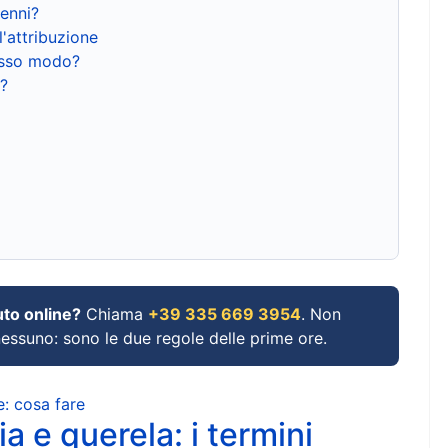
renni?
l'attribuzione
tesso modo?
?
uto online?
Chiama
+39 335 669 3954
. Non
 nessuno: sono le due regole delle prime ore.
e: cosa fare
a e querela: i termini