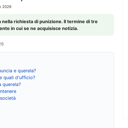
io 2026
nella richiesta di punizione. Il termine di tre
to in cui se ne acquisisce notizia.
26
nuncia e querela?
e quali d'ufficio?
a querela?
ntenere
 società