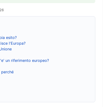
026
bia esito?
isce l'Europa?
'Unione
'e' un riferimento europeo?
e perché