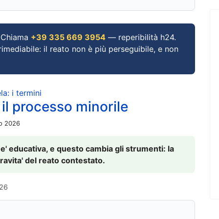
Chiama
+39 335 669 3954
— reperibilità h24.
imediabile: il reato non è più perseguibile, e non
a: i termini
 il processo minorile
io 2026
 e' educativa, e questo cambia gli strumenti: la
ravita' del reato contestato.
026