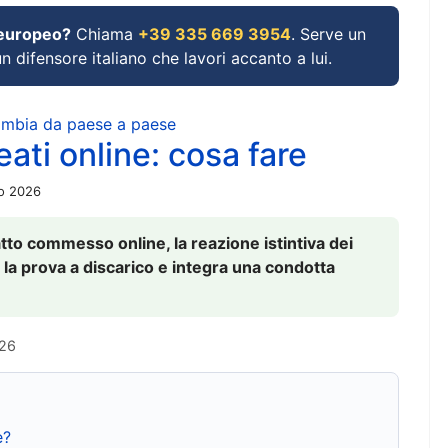
 europeo?
Chiama
+39 335 669 3954
. Serve un
un difensore italiano che lavori accanto a lui.
cambia da paese a paese
ati online: cosa fare
io 2026
to commesso online, la reazione istintiva dei
 la prova a discarico e integra una condotta
026
e?