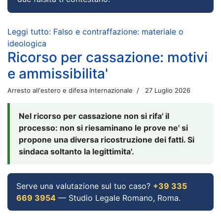
Leggi tutto: Falso e contraffazione: materiale o
ideologica
Ricorso per cassazione: motivi
e ammissibilita'
Arresto all'estero e difesa internazionale
27 Luglio 2026
Nel ricorso per cassazione non si rifa' il
processo: non si riesaminano le prove ne' si
propone una diversa ricostruzione dei fatti. Si
sindaca soltanto la legittimita'.
Serve una valutazione sul tuo caso?
+39 335
669 3954
— Studio Legale Romano, Roma.