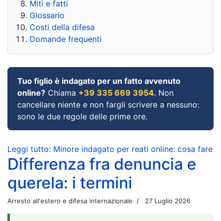
Miti e fatti
Glossario
Costi della difesa
Domande frequenti
Tuo figlio è indagato per un fatto avvenuto
online?
Chiama
+39 335 669 3954
. Non
cancellare niente e non fargli scrivere a nessuno:
sono le due regole delle prime ore.
Leggi tutto: Minore indagato per reati online: cosa fare
Differenza fra denuncia e
querela: i termini
Arresto all'estero e difesa internazionale
27 Luglio 2026