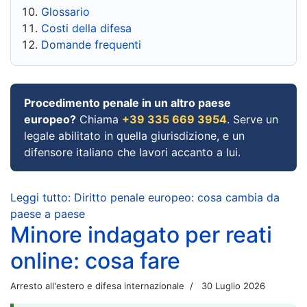
Glossario
Costi della difesa
Domande frequenti
Procedimento penale in un altro paese
europeo?
Chiama
+39 335 669 3954
. Serve un
legale abilitato in quella giurisdizione, e un
difensore italiano che lavori accanto a lui.
Leggi tutto: Diritto penale europeo: cosa cambia da
paese a paese
Minore indagato per reati
online: cosa fare
Arresto all'estero e difesa internazionale
30 Luglio 2026