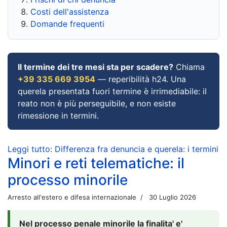
Costi dell'assistenza
Domande frequenti
Il termine dei tre mesi sta per scadere?
Chiama
+39 335 669 3954
— reperibilità h24. Una
querela presentata fuori termine è irrimediabile: il
reato non è più perseguibile, e non esiste
rimessione in termini.
Leggi tutto: Differenza fra denuncia e querela: i termini
Minori e reti telematiche: il
processo minorile
Arresto all'estero e difesa internazionale
30 Luglio 2026
Nel processo penale minorile la finalita' e'