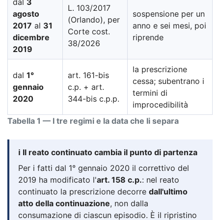
dal
3
L. 103/2017
agosto
sospensione per un
(Orlando), per
2017
al
31
anno e sei mesi, poi
Corte cost.
dicembre
riprende
38/2026
2019
la prescrizione
dal
1°
art. 161-bis
cessa; subentrano i
gennaio
c.p. + art.
termini di
2020
344-bis c.p.p.
improcedibilità
Tabella 1 — I tre regimi e la data che li separa
ℹ️ Il reato continuato cambia il punto di partenza
Per i fatti dal 1° gennaio 2020 il correttivo del
2019 ha modificato l'
art. 158 c.p.
: nel reato
continuato la prescrizione decorre
dall'ultimo
atto della continuazione
, non dalla
consumazione di ciascun episodio. È il ripristino