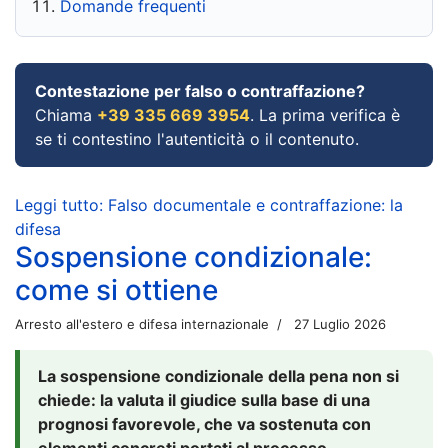
Domande frequenti
Contestazione per falso o contraffazione?
Chiama
+39 335 669 3954
. La prima verifica è
se ti contestino l'autenticità o il contenuto.
Leggi tutto: Falso documentale e contraffazione: la
difesa
Sospensione condizionale:
come si ottiene
Arresto all'estero e difesa internazionale
27 Luglio 2026
La sospensione condizionale della pena non si
chiede: la valuta il giudice sulla base di una
prognosi favorevole, che va sostenuta con
elementi concreti portati al processo.