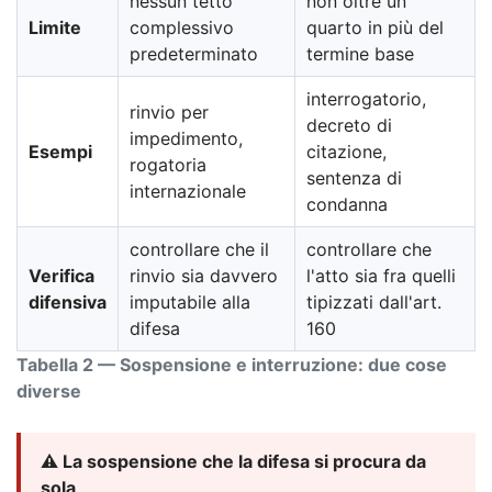
nessun tetto
non oltre un
Limite
complessivo
quarto in più del
predeterminato
termine base
interrogatorio,
rinvio per
decreto di
impedimento,
Esempi
citazione,
rogatoria
sentenza di
internazionale
condanna
controllare che il
controllare che
Verifica
rinvio sia davvero
l'atto sia fra quelli
difensiva
imputabile alla
tipizzati dall'art.
difesa
160
Tabella 2 — Sospensione e interruzione: due cose
diverse
⚠️ La sospensione che la difesa si procura da
sola