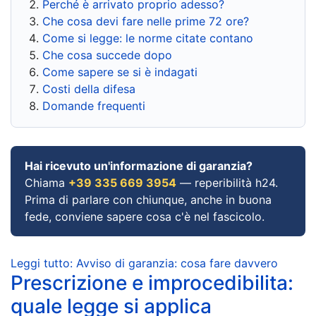
Perché è arrivato proprio adesso?
Che cosa devi fare nelle prime 72 ore?
Come si legge: le norme citate contano
Che cosa succede dopo
Come sapere se si è indagati
Costi della difesa
Domande frequenti
Hai ricevuto un'informazione di garanzia?
Chiama
+39 335 669 3954
— reperibilità h24.
Prima di parlare con chiunque, anche in buona
fede, conviene sapere cosa c'è nel fascicolo.
Leggi tutto: Avviso di garanzia: cosa fare davvero
Prescrizione e improcedibilita:
quale legge si applica