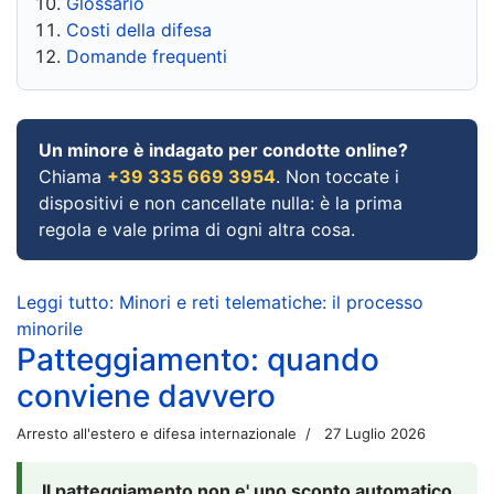
Glossario
Costi della difesa
Domande frequenti
Un minore è indagato per condotte online?
Chiama
+39 335 669 3954
. Non toccate i
dispositivi e non cancellate nulla: è la prima
regola e vale prima di ogni altra cosa.
Leggi tutto: Minori e reti telematiche: il processo
minorile
Patteggiamento: quando
conviene davvero
Arresto all'estero e difesa internazionale
27 Luglio 2026
Il patteggiamento non e' uno sconto automatico