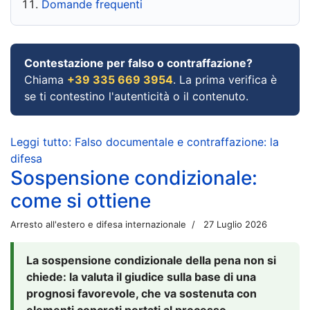
Domande frequenti
Contestazione per falso o contraffazione?
Chiama
+39 335 669 3954
. La prima verifica è
se ti contestino l'autenticità o il contenuto.
Leggi tutto: Falso documentale e contraffazione: la
difesa
Sospensione condizionale:
come si ottiene
Arresto all'estero e difesa internazionale
27 Luglio 2026
La sospensione condizionale della pena non si
chiede: la valuta il giudice sulla base di una
prognosi favorevole, che va sostenuta con
elementi concreti portati al processo.