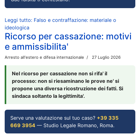
Leggi tutto: Falso e contraffazione: materiale o
ideologica
Ricorso per cassazione: motivi
e ammissibilita'
Arresto all'estero e difesa internazionale
27 Luglio 2026
Nel ricorso per cassazione non si rifa' il
processo: non si riesaminano le prove ne' si
propone una diversa ricostruzione dei fatti. Si
sindaca soltanto la legittimita'.
Serve una valutazione sul tuo caso?
+39 335
669 3954
— Studio Legale Romano, Roma.