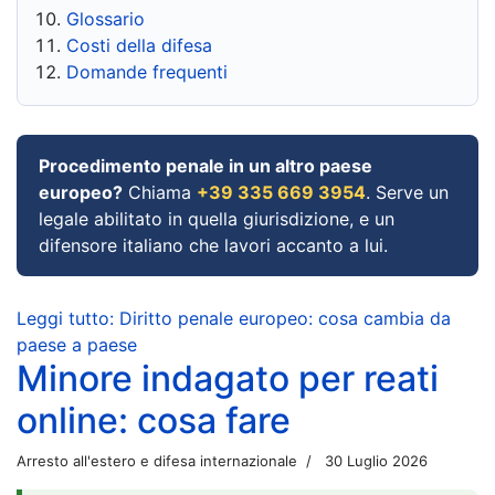
Glossario
Costi della difesa
Domande frequenti
Procedimento penale in un altro paese
europeo?
Chiama
+39 335 669 3954
. Serve un
legale abilitato in quella giurisdizione, e un
difensore italiano che lavori accanto a lui.
Leggi tutto: Diritto penale europeo: cosa cambia da
paese a paese
Minore indagato per reati
online: cosa fare
Arresto all'estero e difesa internazionale
30 Luglio 2026