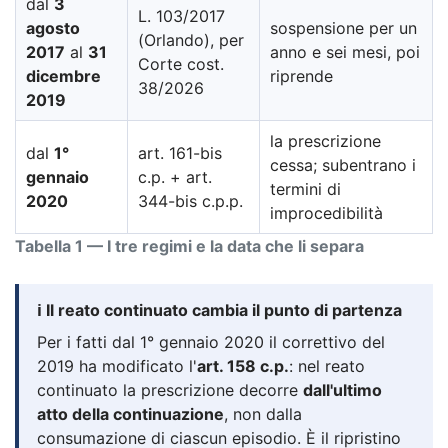
dal
3
L. 103/2017
agosto
sospensione per un
(Orlando), per
2017
al
31
anno e sei mesi, poi
Corte cost.
dicembre
riprende
38/2026
2019
la prescrizione
dal
1°
art. 161-bis
cessa; subentrano i
gennaio
c.p. + art.
termini di
2020
344-bis c.p.p.
improcedibilità
Tabella 1 — I tre regimi e la data che li separa
ℹ️ Il reato continuato cambia il punto di partenza
Per i fatti dal 1° gennaio 2020 il correttivo del
2019 ha modificato l'
art. 158 c.p.
: nel reato
continuato la prescrizione decorre
dall'ultimo
atto della continuazione
, non dalla
consumazione di ciascun episodio. È il ripristino