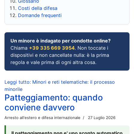
Glossario
Costi della difesa
Domande frequenti
Un minore è indagato per condotte online?
Chiama
+39 335 669 3954
. Non toccate i
dispositivi e non cancellate nulla: è la prima
regola e vale prima di ogni altra cosa.
Leggi tutto: Minori e reti telematiche: il processo
minorile
Patteggiamento: quando
conviene davvero
Arresto all'estero e difesa internazionale
27 Luglio 2026
Il patteggiamento non e' uno sconto automatico