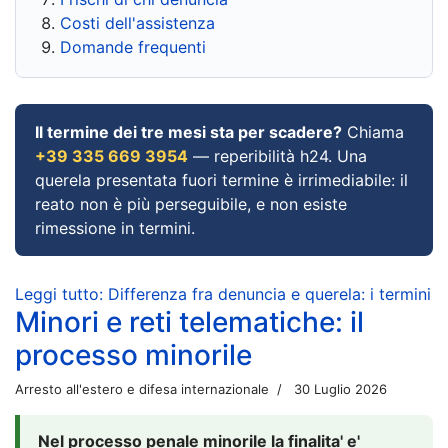
Costi dell'assistenza
Domande frequenti
Il termine dei tre mesi sta per scadere?
Chiama
+39 335 669 3954
— reperibilità h24. Una
querela presentata fuori termine è irrimediabile: il
reato non è più perseguibile, e non esiste
rimessione in termini.
Leggi tutto: Differenza fra denuncia e querela: i termini
Minori e reti telematiche: il
processo minorile
Arresto all'estero e difesa internazionale
30 Luglio 2026
Nel processo penale minorile la finalita' e'