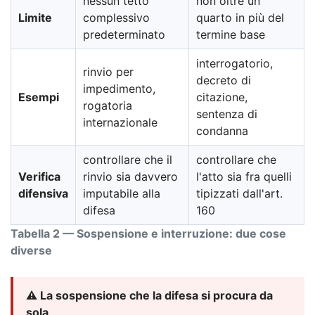
nessun tetto
non oltre un
Limite
complessivo
quarto in più del
predeterminato
termine base
interrogatorio,
rinvio per
decreto di
impedimento,
Esempi
citazione,
rogatoria
sentenza di
internazionale
condanna
controllare che il
controllare che
Verifica
rinvio sia davvero
l'atto sia fra quelli
difensiva
imputabile alla
tipizzati dall'art.
difesa
160
Tabella 2 — Sospensione e interruzione: due cose
diverse
⚠️ La sospensione che la difesa si procura da
sola