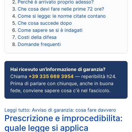
Perché è arrivato proprio adesso?
Che cosa devi fare nelle prime 72 ore?
Come si legge: le norme citate contano
Che cosa succede dopo
Come sapere se si è indagati
Costi della difesa
Domande frequenti
Hai ricevuto un'informazione di garanzia?
Chiama
+39 335 669 3954
— reperibilità h24.
Prima di parlare con chiunque, anche in buona
fede, conviene sapere cosa c'è nel fascicolo.
Leggi tutto: Avviso di garanzia: cosa fare davvero
Prescrizione e improcedibilita:
quale legge si applica