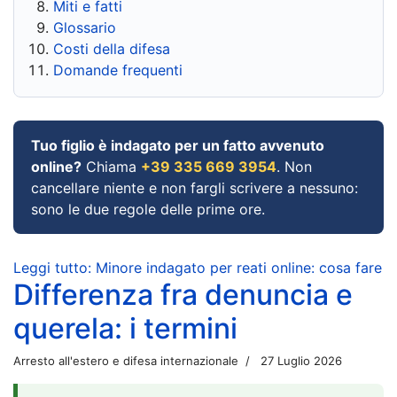
Miti e fatti
Glossario
Costi della difesa
Domande frequenti
Tuo figlio è indagato per un fatto avvenuto
online?
Chiama
+39 335 669 3954
. Non
cancellare niente e non fargli scrivere a nessuno:
sono le due regole delle prime ore.
Leggi tutto: Minore indagato per reati online: cosa fare
Differenza fra denuncia e
querela: i termini
Arresto all'estero e difesa internazionale
27 Luglio 2026