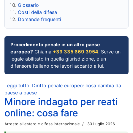
Glossario
Costi della difesa
Domande frequenti
Procedimento penale in un altro paese
europeo?
Chiama
+39 335 669 3954
. Serve un
legale abilitato in quella giurisdizione, e un
difensore italiano che lavori accanto a lui.
Leggi tutto: Diritto penale europeo: cosa cambia da
paese a paese
Minore indagato per reati
online: cosa fare
Arresto all'estero e difesa internazionale
30 Luglio 2026