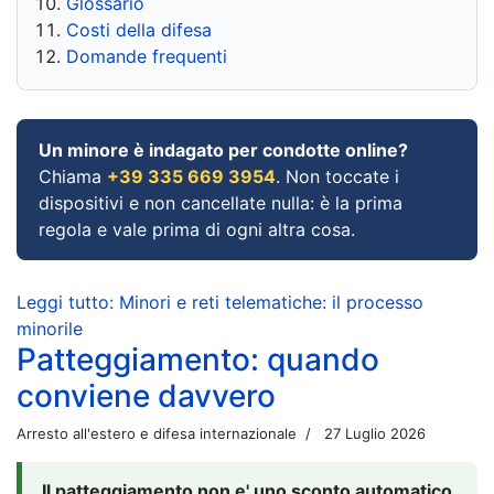
Glossario
Costi della difesa
Domande frequenti
Un minore è indagato per condotte online?
Chiama
+39 335 669 3954
. Non toccate i
dispositivi e non cancellate nulla: è la prima
regola e vale prima di ogni altra cosa.
Leggi tutto: Minori e reti telematiche: il processo
minorile
Patteggiamento: quando
conviene davvero
Arresto all'estero e difesa internazionale
27 Luglio 2026
Il patteggiamento non e' uno sconto automatico