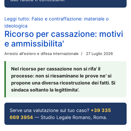
Leggi tutto: Falso e contraffazione: materiale o
ideologica
Ricorso per cassazione: motivi
e ammissibilita'
Arresto all'estero e difesa internazionale
27 Luglio 2026
Nel ricorso per cassazione non si rifa' il
processo: non si riesaminano le prove ne' si
propone una diversa ricostruzione dei fatti. Si
sindaca soltanto la legittimita'.
Serve una valutazione sul tuo caso?
+39 335
669 3954
— Studio Legale Romano, Roma.