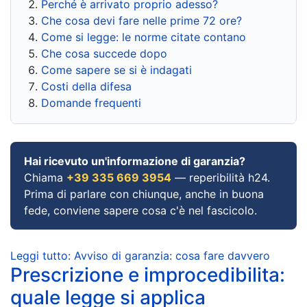
Perché è arrivato proprio adesso?
Che cosa devi fare nelle prime 72 ore?
Come si legge: le norme citate contano
Che cosa succede dopo
Come sapere se si è indagati
Costi della difesa
Domande frequenti
Hai ricevuto un'informazione di garanzia?
Chiama
+39 335 669 3954
— reperibilità h24.
Prima di parlare con chiunque, anche in buona
fede, conviene sapere cosa c'è nel fascicolo.
Leggi tutto: Avviso di garanzia: cosa fare davvero
Prescrizione e improcedibilita:
quale legge si applica