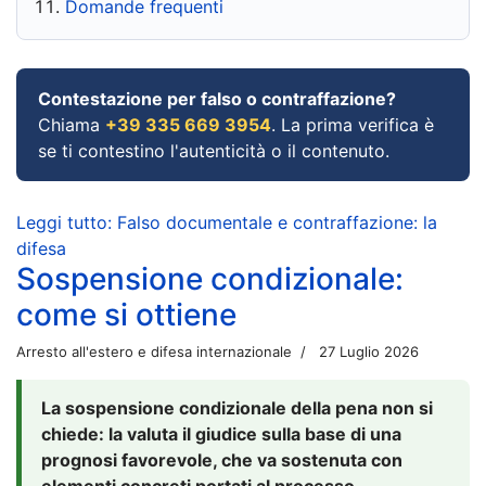
Domande frequenti
Contestazione per falso o contraffazione?
Chiama
+39 335 669 3954
. La prima verifica è
se ti contestino l'autenticità o il contenuto.
Leggi tutto: Falso documentale e contraffazione: la
difesa
Sospensione condizionale:
come si ottiene
Arresto all'estero e difesa internazionale
27 Luglio 2026
La sospensione condizionale della pena non si
chiede: la valuta il giudice sulla base di una
prognosi favorevole, che va sostenuta con
elementi concreti portati al processo.