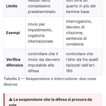
nessun tetto
non oltre un
Limite
complessivo
quarto in più del
predeterminato
termine base
interrogatorio,
rinvio per
decreto di
impedimento,
Esempi
citazione,
rogatoria
sentenza di
internazionale
condanna
controllare che il
controllare che
Verifica
rinvio sia davvero
l'atto sia fra quelli
difensiva
imputabile alla
tipizzati dall'art.
difesa
160
Tabella 2 — Sospensione e interruzione: due cose
diverse
⚠️ La sospensione che la difesa si procura da
sola