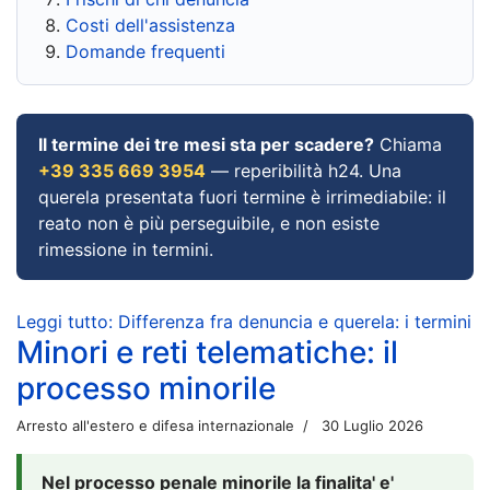
Costi dell'assistenza
Domande frequenti
Il termine dei tre mesi sta per scadere?
Chiama
+39 335 669 3954
— reperibilità h24. Una
querela presentata fuori termine è irrimediabile: il
reato non è più perseguibile, e non esiste
rimessione in termini.
Leggi tutto: Differenza fra denuncia e querela: i termini
Minori e reti telematiche: il
processo minorile
Arresto all'estero e difesa internazionale
30 Luglio 2026
Nel processo penale minorile la finalita' e'