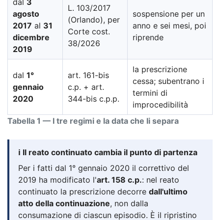
dal
3
L. 103/2017
agosto
sospensione per un
(Orlando), per
2017
al
31
anno e sei mesi, poi
Corte cost.
dicembre
riprende
38/2026
2019
la prescrizione
dal
1°
art. 161-bis
cessa; subentrano i
gennaio
c.p. + art.
termini di
2020
344-bis c.p.p.
improcedibilità
Tabella 1 — I tre regimi e la data che li separa
ℹ️ Il reato continuato cambia il punto di partenza
Per i fatti dal 1° gennaio 2020 il correttivo del
2019 ha modificato l'
art. 158 c.p.
: nel reato
continuato la prescrizione decorre
dall'ultimo
atto della continuazione
, non dalla
consumazione di ciascun episodio. È il ripristino