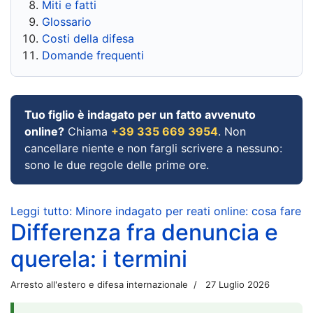
Miti e fatti
Glossario
Costi della difesa
Domande frequenti
Tuo figlio è indagato per un fatto avvenuto
online?
Chiama
+39 335 669 3954
. Non
cancellare niente e non fargli scrivere a nessuno:
sono le due regole delle prime ore.
Leggi tutto: Minore indagato per reati online: cosa fare
Differenza fra denuncia e
querela: i termini
Arresto all'estero e difesa internazionale
27 Luglio 2026