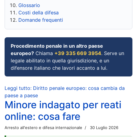
Glossario
Costi della difesa
Domande frequenti
Procedimento penale in un altro paese
europeo?
Chiama
+39 335 669 3954
. Serve un
legale abilitato in quella giurisdizione, e un
difensore italiano che lavori accanto a lui.
Leggi tutto: Diritto penale europeo: cosa cambia da
paese a paese
Minore indagato per reati
online: cosa fare
Arresto all'estero e difesa internazionale
30 Luglio 2026