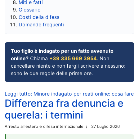
Miti e fatti
Glossario
Costi della difesa
Domande frequenti
Tuo figlio è indagato per un fatto avvenuto
online?
Chiama
+39 335 669 3954
. Non
cancellare niente e non fargli scrivere a nessuno:
sono le due regole delle prime ore.
Leggi tutto: Minore indagato per reati online: cosa fare
Differenza fra denuncia e
querela: i termini
Arresto all'estero e difesa internazionale
27 Luglio 2026