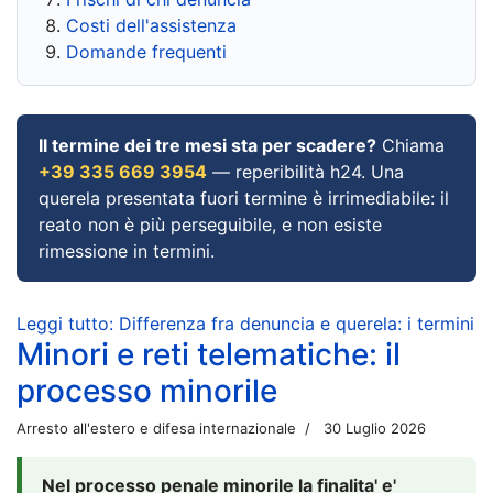
Costi dell'assistenza
Domande frequenti
Il termine dei tre mesi sta per scadere?
Chiama
+39 335 669 3954
— reperibilità h24. Una
querela presentata fuori termine è irrimediabile: il
reato non è più perseguibile, e non esiste
rimessione in termini.
Leggi tutto: Differenza fra denuncia e querela: i termini
Minori e reti telematiche: il
processo minorile
Arresto all'estero e difesa internazionale
30 Luglio 2026
Nel processo penale minorile la finalita' e'