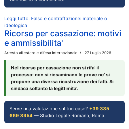
Leggi tutto: Falso e contraffazione: materiale o
ideologica
Ricorso per cassazione: motivi
e ammissibilita'
Arresto all'estero e difesa internazionale
27 Luglio 2026
Nel ricorso per cassazione non si rifa' il
processo: non si riesaminano le prove ne' si
propone una diversa ricostruzione dei fatti. Si
sindaca soltanto la legittimita'.
Serve una valutazione sul tuo caso?
+39 335
669 3954
— Studio Legale Romano, Roma.