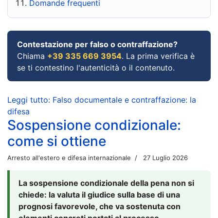
Domande frequenti
Contestazione per falso o contraffazione?
Chiama
+39 335 669 3954
. La prima verifica è
se ti contestino l'autenticità o il contenuto.
Leggi tutto: Falso documentale e contraffazione: la
difesa
Sospensione condizionale:
come si ottiene
Arresto all'estero e difesa internazionale
27 Luglio 2026
La sospensione condizionale della pena non si
chiede: la valuta il giudice sulla base di una
prognosi favorevole, che va sostenuta con
elementi concreti portati al processo.