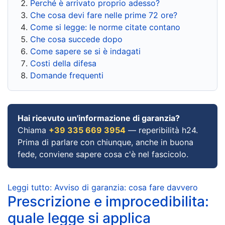
Perché è arrivato proprio adesso?
Che cosa devi fare nelle prime 72 ore?
Come si legge: le norme citate contano
Che cosa succede dopo
Come sapere se si è indagati
Costi della difesa
Domande frequenti
Hai ricevuto un'informazione di garanzia?
Chiama
+39 335 669 3954
— reperibilità h24.
Prima di parlare con chiunque, anche in buona
fede, conviene sapere cosa c'è nel fascicolo.
Leggi tutto: Avviso di garanzia: cosa fare davvero
Prescrizione e improcedibilita:
quale legge si applica