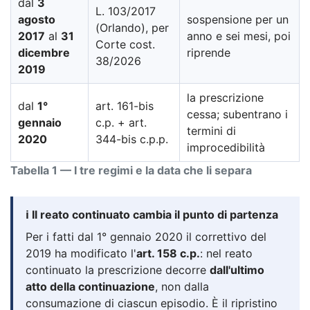
dal
3
L. 103/2017
agosto
sospensione per un
(Orlando), per
2017
al
31
anno e sei mesi, poi
Corte cost.
dicembre
riprende
38/2026
2019
la prescrizione
dal
1°
art. 161-bis
cessa; subentrano i
gennaio
c.p. + art.
termini di
2020
344-bis c.p.p.
improcedibilità
Tabella 1 — I tre regimi e la data che li separa
ℹ️ Il reato continuato cambia il punto di partenza
Per i fatti dal 1° gennaio 2020 il correttivo del
2019 ha modificato l'
art. 158 c.p.
: nel reato
continuato la prescrizione decorre
dall'ultimo
atto della continuazione
, non dalla
consumazione di ciascun episodio. È il ripristino