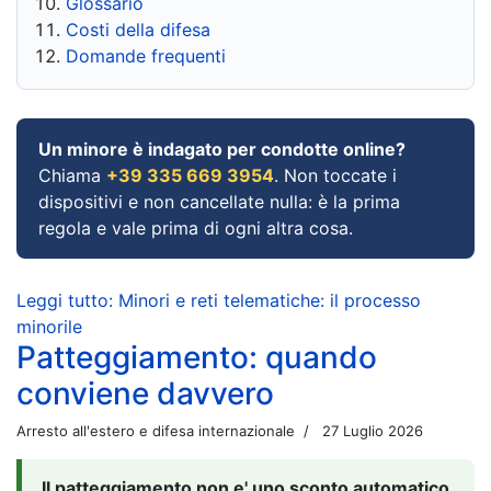
Glossario
Costi della difesa
Domande frequenti
Un minore è indagato per condotte online?
Chiama
+39 335 669 3954
. Non toccate i
dispositivi e non cancellate nulla: è la prima
regola e vale prima di ogni altra cosa.
Leggi tutto: Minori e reti telematiche: il processo
minorile
Patteggiamento: quando
conviene davvero
Arresto all'estero e difesa internazionale
27 Luglio 2026
Il patteggiamento non e' uno sconto automatico