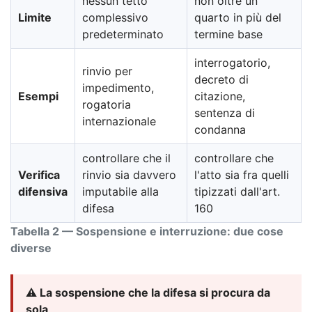
nessun tetto
non oltre un
Limite
complessivo
quarto in più del
predeterminato
termine base
interrogatorio,
rinvio per
decreto di
impedimento,
Esempi
citazione,
rogatoria
sentenza di
internazionale
condanna
controllare che il
controllare che
Verifica
rinvio sia davvero
l'atto sia fra quelli
difensiva
imputabile alla
tipizzati dall'art.
difesa
160
Tabella 2 — Sospensione e interruzione: due cose
diverse
⚠️ La sospensione che la difesa si procura da
sola