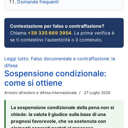
Domande frequenti
Contestazione per falso o contraffazione?
Chiama
+39 335 669 3954
. La prima verifica è
se ti contestino l'autenticità o il contenuto.
Leggi tutto: Falso documentale e contraffazione: la
difesa
Sospensione condizionale:
come si ottiene
Arresto all'estero e difesa internazionale
27 Luglio 2026
La sospensione condizionale della pena non si
chiede: la valuta il giudice sulla base di una
prognosi favorevole, che va sostenuta con
elementi concreti portati al processo.