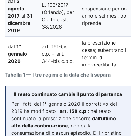
dal
3
L. 103/2017
agosto
sospensione per un
(Orlando), per
2017
al
31
anno e sei mesi, poi
Corte cost.
dicembre
riprende
38/2026
2019
la prescrizione
dal
1°
art. 161-bis
cessa; subentrano i
gennaio
c.p. + art.
termini di
2020
344-bis c.p.p.
improcedibilità
Tabella 1 — I tre regimi e la data che li separa
ℹ️ Il reato continuato cambia il punto di partenza
Per i fatti dal 1° gennaio 2020 il correttivo del
2019 ha modificato l'
art. 158 c.p.
: nel reato
continuato la prescrizione decorre
dall'ultimo
atto della continuazione
, non dalla
consumazione di ciascun episodio. È il ripristino