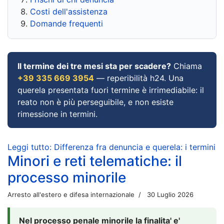
Costi dell'assistenza
Domande frequenti
Il termine dei tre mesi sta per scadere?
Chiama
+39 335 669 3954
— reperibilità h24. Una
querela presentata fuori termine è irrimediabile: il
reato non è più perseguibile, e non esiste
rimessione in termini.
Leggi tutto: Differenza fra denuncia e querela: i termini
Minori e reti telematiche: il
processo minorile
Arresto all'estero e difesa internazionale
30 Luglio 2026
Nel processo penale minorile la finalita' e'