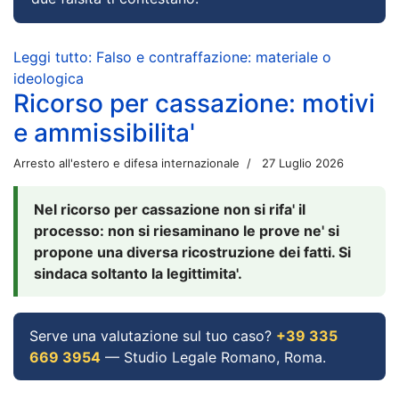
Leggi tutto: Falso e contraffazione: materiale o
ideologica
Ricorso per cassazione: motivi
e ammissibilita'
Arresto all'estero e difesa internazionale
27 Luglio 2026
Nel ricorso per cassazione non si rifa' il
processo: non si riesaminano le prove ne' si
propone una diversa ricostruzione dei fatti. Si
sindaca soltanto la legittimita'.
Serve una valutazione sul tuo caso?
+39 335
669 3954
— Studio Legale Romano, Roma.