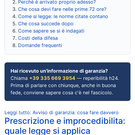
Perché è arrivato proprio adesso?
Che cosa devi fare nelle prime 72 ore?
Come si legge: le norme citate contano
Che cosa succede dopo
Come sapere se si è indagati
Costi della difesa
Domande frequenti
Hai ricevuto un'informazione di garanzia?
Chiama
+39 335 669 3954
— reperibilità h24.
Prima di parlare con chiunque, anche in buona
fede, conviene sapere cosa c'è nel fascicolo.
Leggi tutto: Avviso di garanzia: cosa fare davvero
Prescrizione e improcedibilita:
quale legge si applica