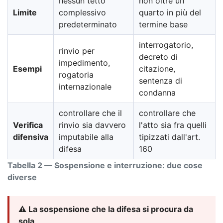
nessun tetto
non oltre un
Limite
complessivo
quarto in più del
predeterminato
termine base
interrogatorio,
rinvio per
decreto di
impedimento,
Esempi
citazione,
rogatoria
sentenza di
internazionale
condanna
controllare che il
controllare che
Verifica
rinvio sia davvero
l'atto sia fra quelli
difensiva
imputabile alla
tipizzati dall'art.
difesa
160
Tabella 2 — Sospensione e interruzione: due cose
diverse
⚠️ La sospensione che la difesa si procura da
sola