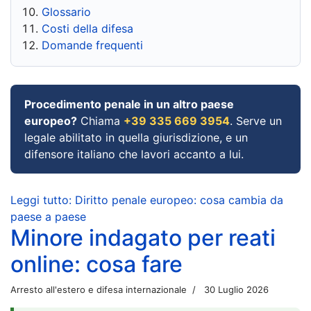
Glossario
Costi della difesa
Domande frequenti
Procedimento penale in un altro paese
europeo?
Chiama
+39 335 669 3954
. Serve un
legale abilitato in quella giurisdizione, e un
difensore italiano che lavori accanto a lui.
Leggi tutto: Diritto penale europeo: cosa cambia da
paese a paese
Minore indagato per reati
online: cosa fare
Arresto all'estero e difesa internazionale
30 Luglio 2026