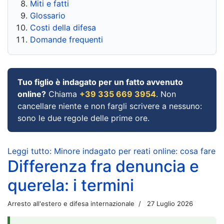
Miti e fatti
Glossario
Costi della difesa
Domande frequenti
Tuo figlio è indagato per un fatto avvenuto
online?
Chiama
+39 335 669 3954
. Non
cancellare niente e non fargli scrivere a nessuno:
sono le due regole delle prime ore.
Leggi tutto: Minore indagato per reati online: cosa fare
Differenza fra denuncia e
querela: i termini
Arresto all'estero e difesa internazionale
27 Luglio 2026