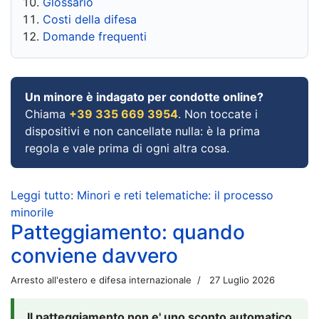
Glossario
Costi della difesa
Domande frequenti
Un minore è indagato per condotte online?
Chiama
+39 335 669 3954
. Non toccate i
dispositivi e non cancellate nulla: è la prima
regola e vale prima di ogni altra cosa.
Leggi tutto: Minori e reti telematiche: il processo
minorile
Patteggiamento: quando
conviene davvero
Arresto all'estero e difesa internazionale
27 Luglio 2026
Il patteggiamento non e' uno sconto automatico