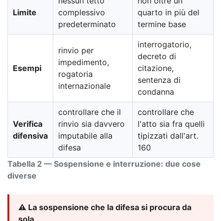
nessun tetto
non oltre un
Limite
complessivo
quarto in più del
predeterminato
termine base
interrogatorio,
rinvio per
decreto di
impedimento,
Esempi
citazione,
rogatoria
sentenza di
internazionale
condanna
controllare che il
controllare che
Verifica
rinvio sia davvero
l'atto sia fra quelli
difensiva
imputabile alla
tipizzati dall'art.
difesa
160
Tabella 2 — Sospensione e interruzione: due cose
diverse
⚠️ La sospensione che la difesa si procura da
sola