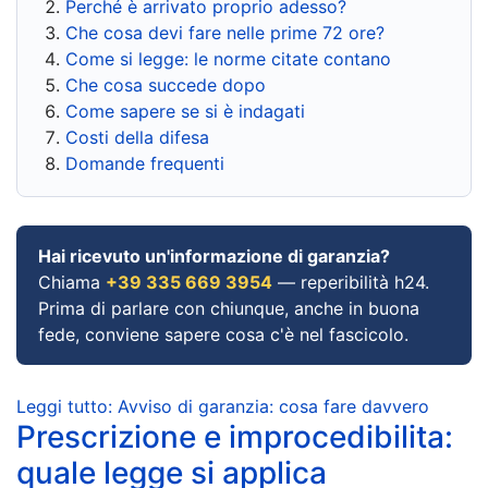
Perché è arrivato proprio adesso?
Che cosa devi fare nelle prime 72 ore?
Come si legge: le norme citate contano
Che cosa succede dopo
Come sapere se si è indagati
Costi della difesa
Domande frequenti
Hai ricevuto un'informazione di garanzia?
Chiama
+39 335 669 3954
— reperibilità h24.
Prima di parlare con chiunque, anche in buona
fede, conviene sapere cosa c'è nel fascicolo.
Leggi tutto: Avviso di garanzia: cosa fare davvero
Prescrizione e improcedibilita:
quale legge si applica