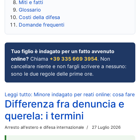
Miti e fatti
Glossario
Costi della difesa
Domande frequenti
Tuo figlio è indagato per un fatto avvenuto
online?
Chiama
+39 335 669 3954
. Non
cancellare niente e non fargli scrivere a nessuno:
sono le due regole delle prime ore.
Leggi tutto: Minore indagato per reati online: cosa fare
Differenza fra denuncia e
querela: i termini
Arresto all'estero e difesa internazionale
27 Luglio 2026