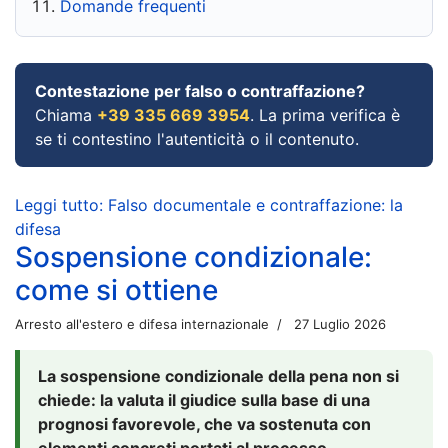
Domande frequenti
Contestazione per falso o contraffazione?
Chiama
+39 335 669 3954
. La prima verifica è
se ti contestino l'autenticità o il contenuto.
Leggi tutto: Falso documentale e contraffazione: la
difesa
Sospensione condizionale:
come si ottiene
Arresto all'estero e difesa internazionale
27 Luglio 2026
La sospensione condizionale della pena non si
chiede: la valuta il giudice sulla base di una
prognosi favorevole, che va sostenuta con
elementi concreti portati al processo.