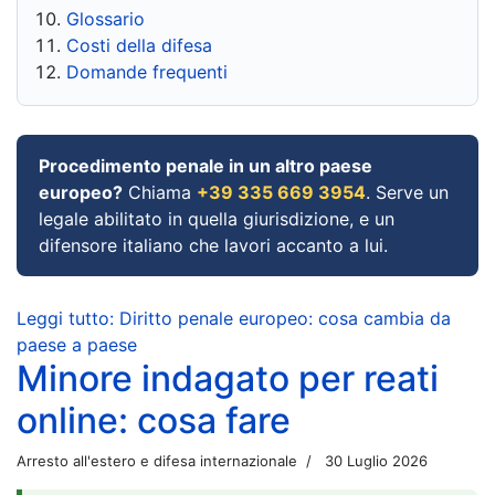
Glossario
Costi della difesa
Domande frequenti
Procedimento penale in un altro paese
europeo?
Chiama
+39 335 669 3954
. Serve un
legale abilitato in quella giurisdizione, e un
difensore italiano che lavori accanto a lui.
Leggi tutto: Diritto penale europeo: cosa cambia da
paese a paese
Minore indagato per reati
online: cosa fare
Arresto all'estero e difesa internazionale
30 Luglio 2026