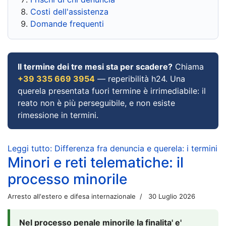
Costi dell'assistenza
Domande frequenti
Il termine dei tre mesi sta per scadere?
Chiama
+39 335 669 3954
— reperibilità h24. Una
querela presentata fuori termine è irrimediabile: il
reato non è più perseguibile, e non esiste
rimessione in termini.
Leggi tutto: Differenza fra denuncia e querela: i termini
Minori e reti telematiche: il
processo minorile
Arresto all'estero e difesa internazionale
30 Luglio 2026
Nel processo penale minorile la finalita' e'