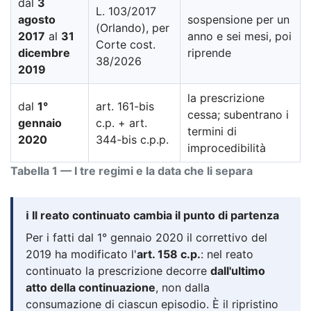
dal
3
L. 103/2017
agosto
sospensione per un
(Orlando), per
2017
al
31
anno e sei mesi, poi
Corte cost.
dicembre
riprende
38/2026
2019
la prescrizione
dal
1°
art. 161-bis
cessa; subentrano i
gennaio
c.p. + art.
termini di
2020
344-bis c.p.p.
improcedibilità
Tabella 1 — I tre regimi e la data che li separa
ℹ️ Il reato continuato cambia il punto di partenza
Per i fatti dal 1° gennaio 2020 il correttivo del
2019 ha modificato l'
art. 158 c.p.
: nel reato
continuato la prescrizione decorre
dall'ultimo
atto della continuazione
, non dalla
consumazione di ciascun episodio. È il ripristino