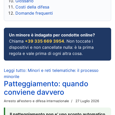
Glossario
Costi della difesa
Domande frequenti
Un minore è indagato per condotte online?
Chiama
+39 335 669 3954
. Non toccate i
dispositivi e non cancellate nulla: è la prima
regola e vale prima di ogni altra cosa.
Leggi tutto: Minori e reti telematiche: il processo
minorile
Patteggiamento: quando
conviene davvero
Arresto all'estero e difesa internazionale
27 Luglio 2026
Il patteggiamento non e' uno sconto automatico