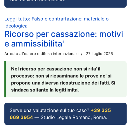
Leggi tutto: Falso e contraffazione: materiale o
ideologica
Ricorso per cassazione: motivi
e ammissibilita'
Arresto all'estero e difesa internazionale
27 Luglio 2026
Nel ricorso per cassazione non si rifa' il
processo: non si riesaminano le prove ne' si
propone una diversa ricostruzione dei fatti. Si
sindaca soltanto la legittimita'.
Serve una valutazione sul tuo caso?
+39 335
669 3954
— Studio Legale Romano, Roma.