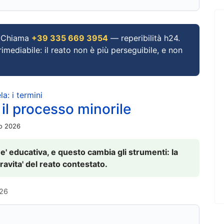
Chiama
+39 335 669 3954
— reperibilità h24.
imediabile: il reato non è più perseguibile, e non
a: i termini
 il processo minorile
io 2026
 e' educativa, e questo cambia gli strumenti: la
ravita' del reato contestato.
026