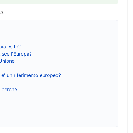
026
bia esito?
isce l'Europa?
'Unione
'e' un riferimento europeo?
e perché