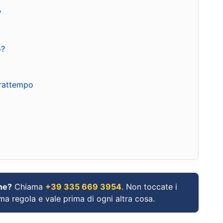
?
o?
frattempo
ne?
Chiama
+39 335 669 3954
. Non toccate i
ima regola e vale prima di ogni altra cosa.