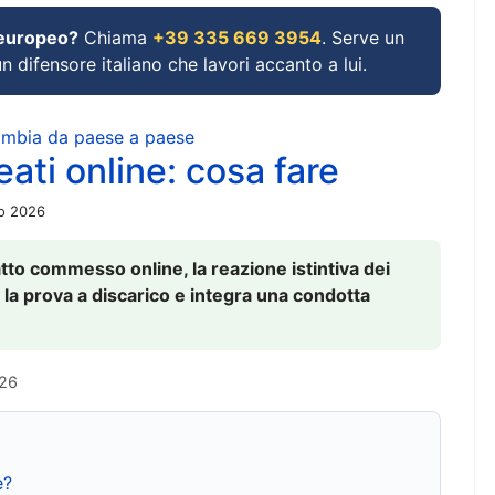
 europeo?
Chiama
+39 335 669 3954
. Serve un
un difensore italiano che lavori accanto a lui.
cambia da paese a paese
ati online: cosa fare
io 2026
to commesso online, la reazione istintiva dei
 la prova a discarico e integra una condotta
026
e?