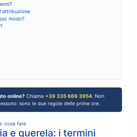
renni?
l'attribuzione
tesso modo?
?
uto online?
Chiama
+39 335 669 3954
. Non
 nessuno: sono le due regole delle prime ore.
e: cosa fare
a e querela: i termini