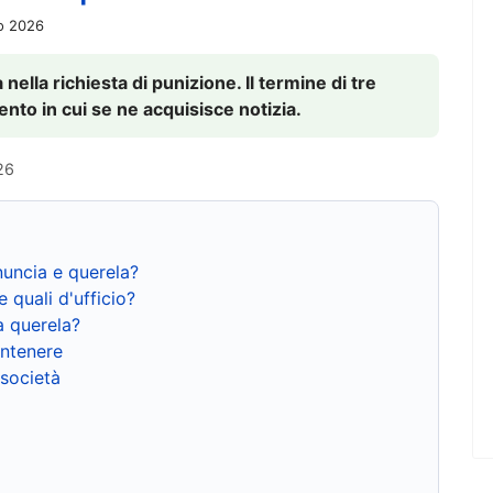
io 2026
nella richiesta di punizione. Il termine di tre
to in cui se ne acquisisce notizia.
26
nuncia e querela?
e quali d'ufficio?
a querela?
ntenere
 società